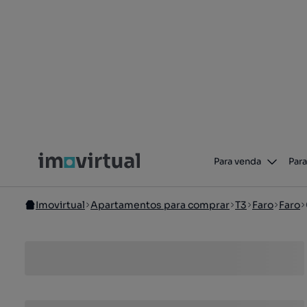
Para venda
Para
Imovirtual
Apartamentos para comprar
T3
Faro
Faro