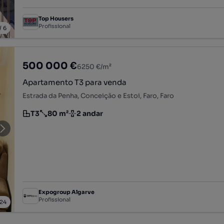
Top Housers
Profissional
/
6
500 000 €
6250 €/m²
Apartamento T3 para venda
Estrada da Penha, Conceição e Estoi, Faro, Faro
T3
80 m²
2 andar
Tipologia
Preço por metro quadrado
Andar
Expogroup Algarve
Profissional
24