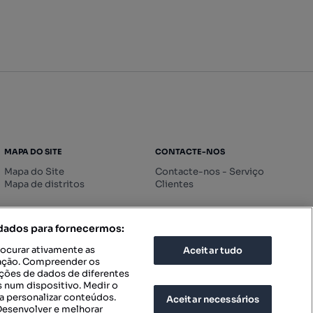
MAPA DO SITE
CONTACTE-NOS
Mapa do Site
Contacte-nos - Serviço
Mapa de distritos
Clientes
 dados para fornecermos:
rocurar ativamente as
Aceitar tudo
icação. Compreender os
ações de dados de diferentes
 num dispositivo. Medir o
a personalizar conteúdos.
Aceitar necessários
 Desenvolver e melhorar