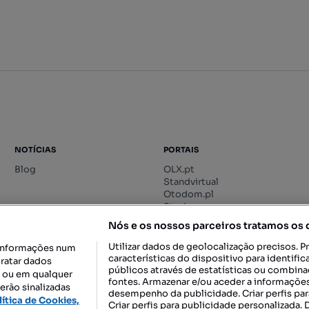
NOTÍCIAS
PORTAIS
Blog
OLX.pt
Standvirtual
Otodom.pl
Storia.ro
Nós e os nossos parceiros tratamos os
Utilizar dados de geolocalização precisos. P
informações num
características do dispositivo para identif
tratar dados
públicos através de estatísticas ou combin
o ou em qualquer
fontes. Armazenar e/ou aceder a informações
erão sinalizadas
desempenho da publicidade. Criar perfis par
DESCARREGAR NA:
lítica de Cookies,
Criar perfis para publicidade personalizada.