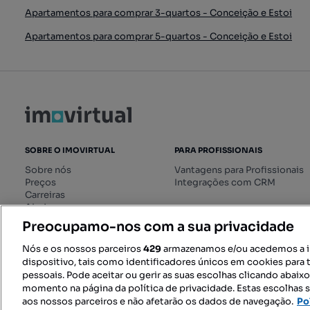
Apartamentos para comprar 3-quartos - Conceição e Estoi
Apartamentos para comprar 5-quartos - Conceição e Estoi
SOBRE O IMOVIRTUAL
PARA PROFISSIONAIS
Sobre nós
Vantagens para Profissionais
Preços
Integrações com CRM
Carreiras
Ajuda
Livro de Reclamações online
Preocupamo-nos com a sua privacidade
Regulamento dos Serviços
Digitais
Nós e os nossos parceiros
429
armazenamos e/ou acedemos a 
dispositivo, tais como identificadores únicos em cookies para 
pessoais. Pode aceitar ou gerir as suas escolhas clicando abaix
momento na página da política de privacidade. Estas escolhas s
SIGA-NOS:
aos nossos parceiros e não afetarão os dados de navegação.
Po