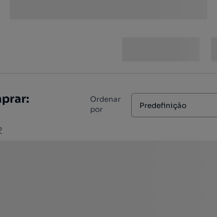
prar:
Ordenar
Predefinição
por
?