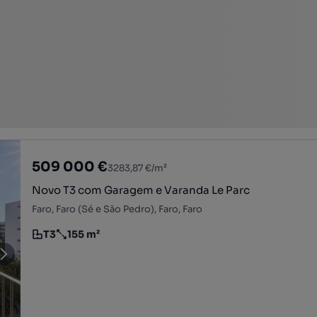
509 000 €
3283,87 €/m²
Novo T3 com Garagem e Varanda Le Parc
Faro, Faro (Sé e São Pedro), Faro, Faro
T3
155 m²
Tipologia
Preço por metro quadrado