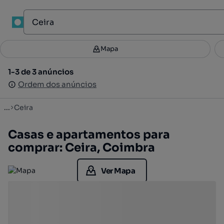
1
Mapa
Mapa
Filtros
Guardar pesquisa
1
1-3 de 3 anúncios
1-3 de 3 anúncios
Ordenar
Ordem dos anúncios
Ordem dos anúncios
...
Ceira
Casas e apartamentos para
comprar: Ceira, Coimbra
Ver Mapa