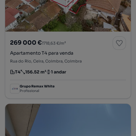
269 000 €
1718,63 €/m²
Apartamento T4 para venda
Rua do Rio, Ceira, Coimbra, Coimbra
T4
156.52 m²
1 andar
Tipologia
Preço por metro quadrado
Andar
Grupo Remax White
Profissional