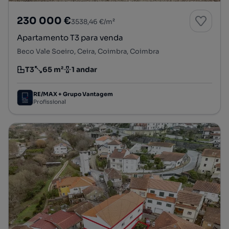
230 000 €
3538,46 €/m²
Apartamento T3 para venda
Beco Vale Soeiro, Ceira, Coimbra, Coimbra
T3
65 m²
1 andar
Tipologia
Preço por metro quadrado
Andar
RE/MAX + Grupo Vantagem
Profissional