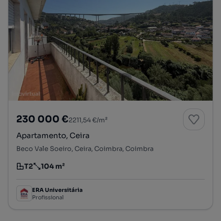
230 000 €
2211,54 €/m²
Apartamento, Ceira
Beco Vale Soeiro, Ceira, Coimbra, Coimbra
T2
104 m²
Tipologia
Preço por metro quadrado
ERA Universitária
Profissional