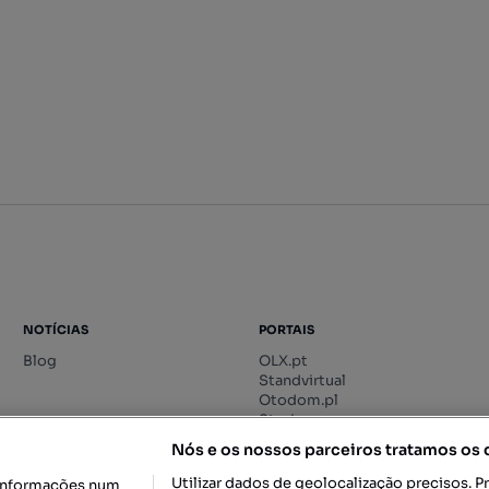
NOTÍCIAS
PORTAIS
Blog
OLX.pt
Standvirtual
Otodom.pl
Storia.ro
Nós e os nossos parceiros tratamos os
Utilizar dados de geolocalização precisos. P
informações num