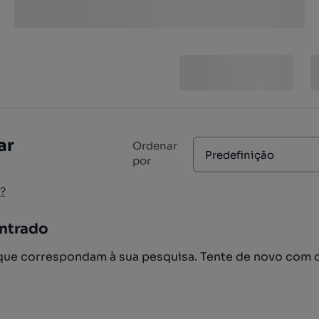
ar
Ordenar
Predefinição
por
?
ntrado
ue correspondam à sua pesquisa. Tente de novo com 