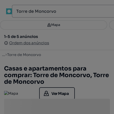
1
Mapa
Mapa
Filtros
Guardar pesquisa
1
1-5 de 5 anúncios
1-5 de 5 anúncios
Ordenar
Ordem dos anúncios
Ordem dos anúncios
...
Torre de Moncorvo
Casas e apartamentos para
comprar: Torre de Moncorvo, Torre
de Moncorvo
Ver Mapa