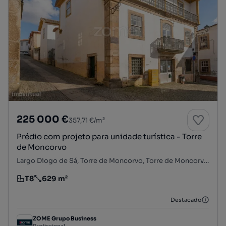
225 000 €
357,71 €/m²
Prédio com projeto para unidade turística - Torre
de Moncorvo
Largo Diogo de Sá, Torre de Moncorvo, Torre de Moncorvo, Bragança
T8
629 m²
Tipologia
Preço por metro quadrado
Destacado
ZOME Grupo Business