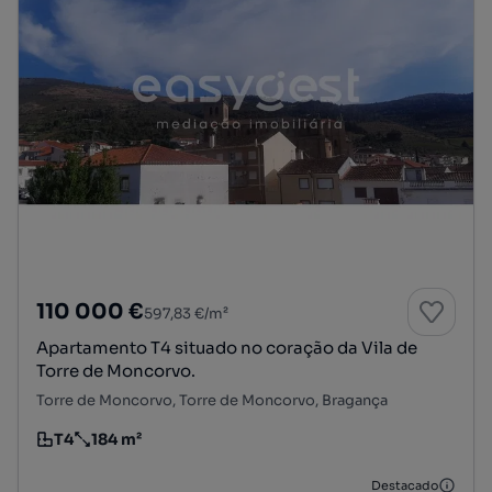
110 000 €
597,83 €/m²
Apartamento T4 situado no coração da Vila de
Torre de Moncorvo.
Torre de Moncorvo, Torre de Moncorvo, Bragança
T4
184 m²
Tipologia
Preço por metro quadrado
Destacado