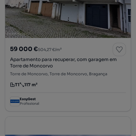
59 000 €
504,27 €/m²
Apartamento para recuperar, com garagem em
Torre de Moncorvo
Torre de Moncorvo, Torre de Moncorvo, Bragança
T1
117 m²
Tipologia
Preço por metro quadrado
EasyGest
Profissional