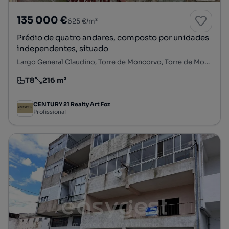
135 000 €
625 €/m²
Prédio de quatro andares, composto por unidades
independentes, situado
Largo General Claudino, Torre de Moncorvo, Torre de Moncorvo, Bragança
T8
216 m²
Tipologia
Preço por metro quadrado
CENTURY 21 Realty Art Foz
Profissional