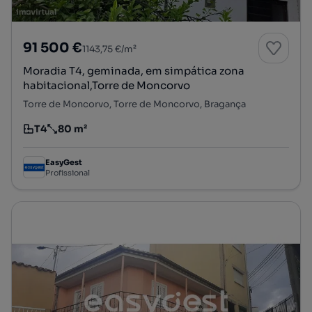
91 500 €
1143,75 €/m²
Moradia T4, geminada, em simpática zona
habitacional,Torre de Moncorvo
Torre de Moncorvo, Torre de Moncorvo, Bragança
T4
80 m²
Tipologia
Preço por metro quadrado
EasyGest
Profissional