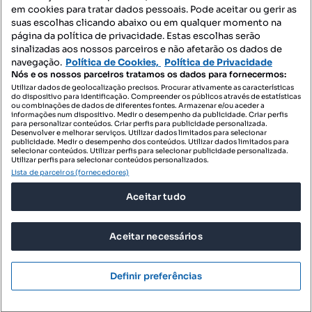
Mapa do Site
em cookies para tratar dados pessoais. Pode aceitar ou gerir as
suas escolhas clicando abaixo ou em qualquer momento na
página da política de privacidade. Estas escolhas serão
sinalizadas aos nossos parceiros e não afetarão os dados de
Contacte-nos
navegação.
Política de Cookies,
Política de Privacidade
Nós e os nossos parceiros tratamos os dados para fornecermos:
Utilizar dados de geolocalização precisos. Procurar ativamente as características
do dispositivo para identificação. Compreender os públicos através de estatísticas
SIGA-NOS:
ou combinações de dados de diferentes fontes. Armazenar e/ou aceder a
informações num dispositivo. Medir o desempenho da publicidade. Criar perfis
para personalizar conteúdos. Criar perfis para publicidade personalizada.
Desenvolver e melhorar serviços. Utilizar dados limitados para selecionar
publicidade. Medir o desempenho dos conteúdos. Utilizar dados limitados para
selecionar conteúdos. Utilizar perfis para selecionar publicidade personalizada.
DESCARREGAR NA:
Utilizar perfis para selecionar conteúdos personalizados.
Lista de parceiros (fornecedores)
Aceitar tudo
Aceitar necessários
© 2026 Imovirtual.com, OLX Portugal, S.A.
TERMOS DE UTILIZAÇÃO
Definir preferências
POLÍTICA DE PRIVACIDADE
CONFIGURAÇÕES DE PRIVACIDADE