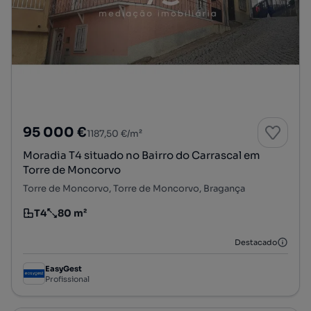
95 000 €
1187,50 €/m²
Moradia T4 situado no Bairro do Carrascal em
Torre de Moncorvo
Torre de Moncorvo, Torre de Moncorvo, Bragança
T4
80 m²
Tipologia
Preço por metro quadrado
Destacado
EasyGest
Profissional