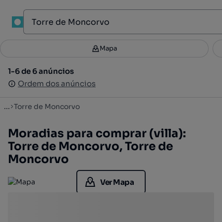
1
Mapa
Mapa
Filtros
Guardar pesquisa
3
1-6 de 6 anúncios
1-6 de 6 anúncios
Ordenar
Ordem dos anúncios
Ordem dos anúncios
...
Torre de Moncorvo
Moradias para comprar (villa):
Torre de Moncorvo, Torre de
Moncorvo
Ver Mapa