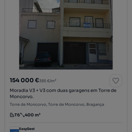
154 000 €
385 €/m²
Moradia V3 + V3 com duas garagens em Torre de
Moncorvo.
Torre de Moncorvo, Torre de Moncorvo, Bragança
T6
400 m²
Tipologia
Preço por metro quadrado
EasyGest