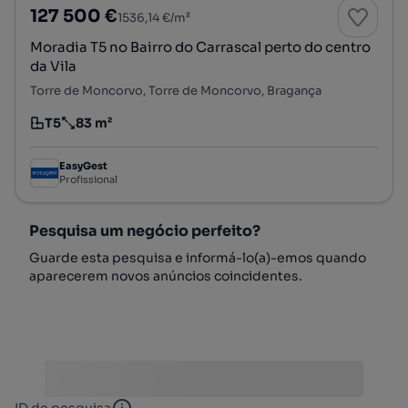
127 500 €
1536,14 €/m²
Moradia T5 no Bairro do Carrascal perto do centro
da Vila
Torre de Moncorvo, Torre de Moncorvo, Bragança
T5
83 m²
Tipologia
Preço por metro quadrado
EasyGest
Profissional
Pesquisa um negócio perfeito?
Guarde esta pesquisa e informá-lo(a)-emos quando
aparecerem novos anúncios coincidentes.
ID de pesquisa
ID de pesquisa