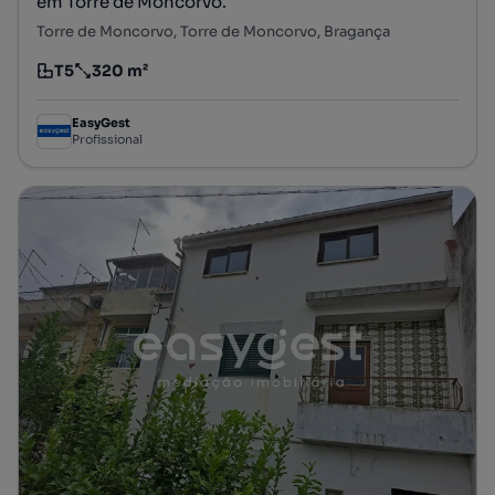
em Torre de Moncorvo.
Torre de Moncorvo, Torre de Moncorvo, Bragança
T5
320 m²
Tipologia
Preço por metro quadrado
EasyGest
Profissional