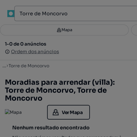
1
Mapa
Mapa
Filtros
Guardar pesquisa
4
1-0 de 0 anúncios
1-0 de 0 anúncios
Ordenar
Ordem dos anúncios
Ordem dos anúncios
...
Torre de Moncorvo
Moradias para arrendar (villa):
Torre de Moncorvo, Torre de
Moncorvo
Ver Mapa
Nenhum resultado encontrado