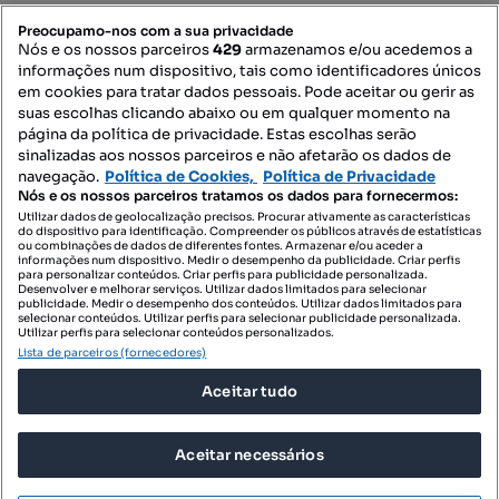
PORTAIS
Preocupamo-nos com a sua privacidade
Nós e os nossos parceiros
429
armazenamos e/ou acedemos a
informações num dispositivo, tais como identificadores únicos
Mapa do Site
em cookies para tratar dados pessoais. Pode aceitar ou gerir as
suas escolhas clicando abaixo ou em qualquer momento na
página da política de privacidade. Estas escolhas serão
sinalizadas aos nossos parceiros e não afetarão os dados de
Contacte-nos
navegação.
Política de Cookies,
Política de Privacidade
Nós e os nossos parceiros tratamos os dados para fornecermos:
Utilizar dados de geolocalização precisos. Procurar ativamente as características
do dispositivo para identificação. Compreender os públicos através de estatísticas
SIGA-NOS:
ou combinações de dados de diferentes fontes. Armazenar e/ou aceder a
informações num dispositivo. Medir o desempenho da publicidade. Criar perfis
para personalizar conteúdos. Criar perfis para publicidade personalizada.
Desenvolver e melhorar serviços. Utilizar dados limitados para selecionar
publicidade. Medir o desempenho dos conteúdos. Utilizar dados limitados para
selecionar conteúdos. Utilizar perfis para selecionar publicidade personalizada.
DESCARREGAR NA:
Utilizar perfis para selecionar conteúdos personalizados.
Lista de parceiros (fornecedores)
Aceitar tudo
Aceitar necessários
© 2026 Imovirtual.com, OLX Portugal, S.A.
TERMOS DE UTILIZAÇÃO