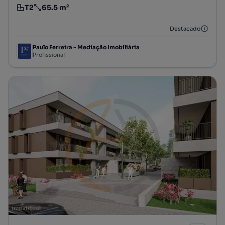
T2
65.5 m²
Tipologia
Preço por metro quadrado
Destacado
Paulo Ferreira - Mediação Imobiliária
Profissional