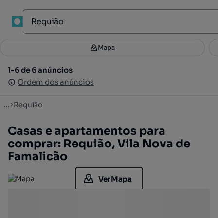
1
Mapa
Mapa
Filtros
Guardar pesquisa
1
1-6 de 6 anúncios
1-6 de 6 anúncios
Ordenar
Ordem dos anúncios
Ordem dos anúncios
...
Requião
Casas e apartamentos para
comprar: Requião, Vila Nova de
Famalicão
Ver Mapa