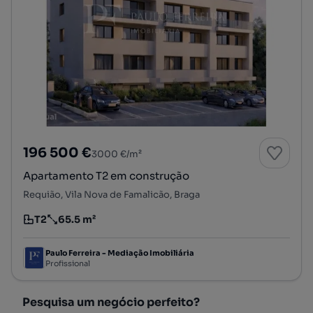
196 500 €
3000 €/m²
Apartamento T2 em construção
Requião, Vila Nova de Famalicão, Braga
T2
65.5 m²
Tipologia
Preço por metro quadrado
Paulo Ferreira - Mediação Imobiliária
Profissional
Pesquisa um negócio perfeito?