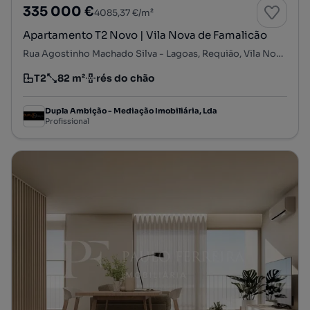
335 000 €
4085,37 €/m²
Apartamento T2 Novo | Vila Nova de Famalicão
Rua Agostinho Machado Silva - Lagoas, Requião, Vila Nova de Famalicão, Braga
T2
82 m²
rés do chão
Tipologia
Preço por metro quadrado
Andar
Dupla Ambição - Mediação Imobiliária, Lda
Profissional