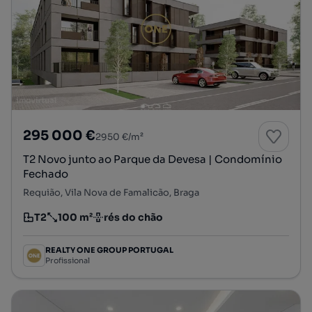
295 000 €
2950 €/m²
T2 Novo junto ao Parque da Devesa | Condomínio
Fechado
Requião, Vila Nova de Famalicão, Braga
T2
100 m²
rés do chão
Tipologia
Preço por metro quadrado
Andar
REALTY ONE GROUP PORTUGAL
Profissional