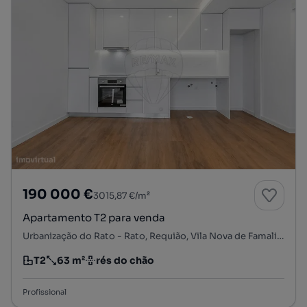
190 000 €
3015,87 €/m²
Apartamento T2 para venda
Urbanização do Rato - Rato, Requião, Vila Nova de Famalicão, Braga
T2
63 m²
rés do chão
Tipologia
Preço por metro quadrado
Andar
Profissional