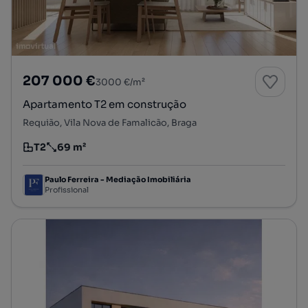
207 000 €
3000 €/m²
Apartamento T2 em construção
Requião, Vila Nova de Famalicão, Braga
T2
69 m²
Tipologia
Preço por metro quadrado
Paulo Ferreira - Mediação Imobiliária
Profissional