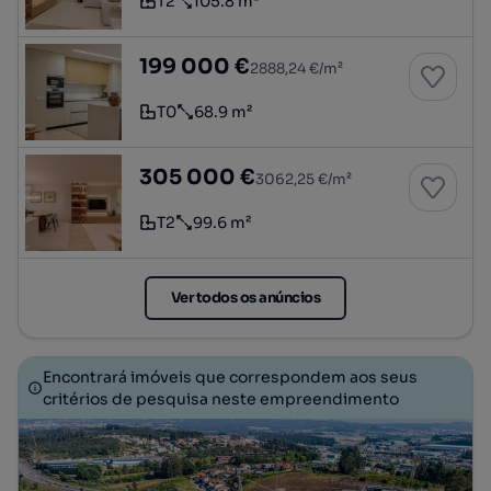
T2
105.8 m²
Tipologia
Preço por metro quadrado
Apartamento T0
199 000 €
2888,24 €/m²
T0
68.9 m²
Tipologia
Preço por metro quadrado
Apartamento T2
305 000 €
3062,25 €/m²
T2
99.6 m²
Tipologia
Preço por metro quadrado
Ver todos os anúncios
Encontrará imóveis que correspondem aos seus
critérios de pesquisa neste empreendimento