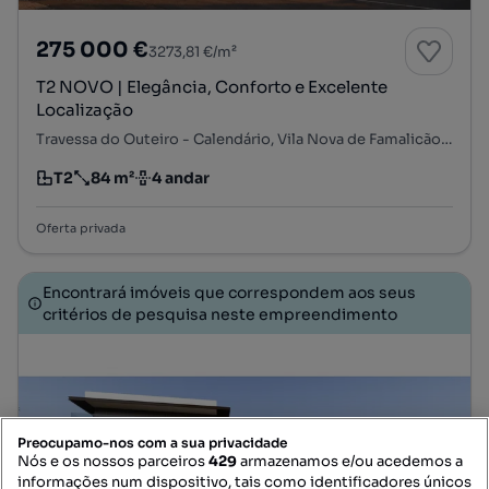
275 000 €
3273,81 €/m²
T2 NOVO | Elegância, Conforto e Excelente
Localização
Travessa do Outeiro - Calendário, Vila Nova de Famalicão e Calendário, Vila Nova de Famalicão, Braga
T2
84 m²
4 andar
Tipologia
Preço por metro quadrado
Andar
Oferta privada
Encontrará imóveis que correspondem aos seus
critérios de pesquisa neste empreendimento
Preocupamo-nos com a sua privacidade
Nós e os nossos parceiros
429
armazenamos e/ou acedemos a
informações num dispositivo, tais como identificadores únicos