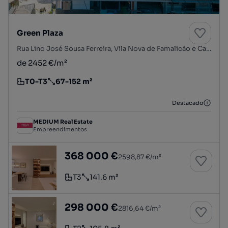
Green Plaza
Rua Lino José Sousa Ferreira, Vila Nova de Famalicão e Calendário, Vila Nova de Famalicão, Braga
de 2452 €/m²
T0-T3
67-152 m²
Tipologia
Preço por metro quadrado
Destacado
MEDIUM Real Estate
Empreendimentos
Apartamento T3
368 000 €
2598,87 €/m²
T3
141.6 m²
Tipologia
Preço por metro quadrado
Apartamento T2
298 000 €
2816,64 €/m²