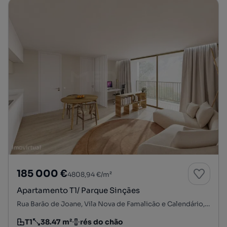
185 000 €
4808,94 €/m²
Apartamento T1/ Parque Sinçães
Rua Barão de Joane, Vila Nova de Famalicão e Calendário, Vila Nova de Famalicão, Braga
T1
38.47 m²
rés do chão
Tipologia
Preço por metro quadrado
Andar