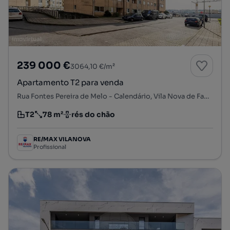
239 000 €
3064,10 €/m²
Apartamento T2 para venda
Rua Fontes Pereira de Melo - Calendário, Vila Nova de Famalicão e Calendário, Vila Nova de Famalicão, Braga
T2
78 m²
rés do chão
Tipologia
Preço por metro quadrado
Andar
RE/MAX VILANOVA
Profissional