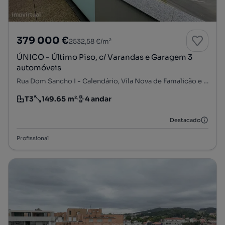
379 000 €
2532,58 €/m²
ÚNICO - Último Piso, c/ Varandas e Garagem 3
automóveis
Rua Dom Sancho I - Calendário, Vila Nova de Famalicão e Calendário, Vila Nova de Famalicão, Braga
T3
149.65 m²
4 andar
Tipologia
Preço por metro quadrado
Andar
Destacado
Profissional