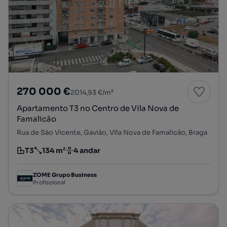
270 000 €
2014,93 €/m²
Apartamento T3 no Centro de Vila Nova de
Famalicão
Rua de São Vicente, Gavião, Vila Nova de Famalicão, Braga
T3
134 m²
4 andar
Tipologia
Preço por metro quadrado
Andar
ZOME Grupo Business
Profissional