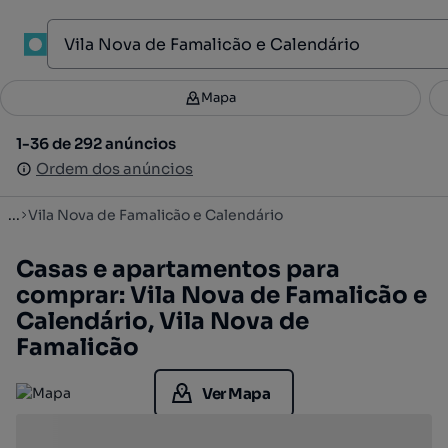
1
Mapa
Mapa
Filtros
Guardar pesquisa
1
1-36 de 292 anúncios
1-36 de 292 anúncios
Ordenar
Ordem dos anúncios
Ordem dos anúncios
...
Vila Nova de Famalicão e Calendário
Casas e apartamentos para
comprar: Vila Nova de Famalicão e
Calendário, Vila Nova de
Famalicão
Ver Mapa