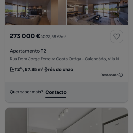
273 000 €
4023,58 €/m²
Apartamento T2
Rua Dom Jorge Ferreira Costa Ortiga - Calendário, Vila Nova de Famalicão e Calendário, Vila Nova de Famalicão, Braga
T2
67.85 m²
rés do chão
Tipologia
Preço por metro quadrado
Andar
Destacado
Contacto
Quer saber mais?