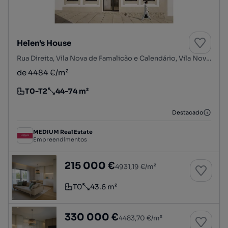
Helen's House
Rua Direita, Vila Nova de Famalicão e Calendário, Vila Nova de Famalicão, Braga
de 4484 €/m²
T0-T2
44-74 m²
Tipologia
Preço por metro quadrado
Destacado
MEDIUM Real Estate
Empreendimentos
Apartamento T0
215 000 €
4931,19 €/m²
T0
43.6 m²
Tipologia
Preço por metro quadrado
Apartamento T2
330 000 €
4483,70 €/m²