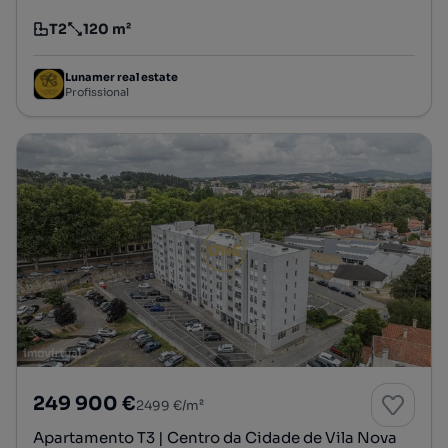
T2
120 m²
Tipologia
Preço por metro quadrado
Lunamer real estate
Profissional
249 900 €
2499 €/m²
Apartamento T3 | Centro da Cidade de Vila Nova