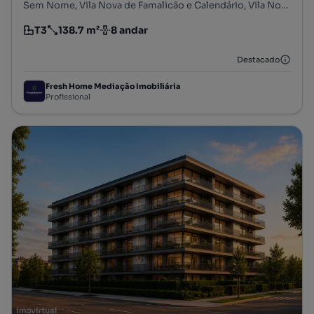
Sem Nome, Vila Nova de Famalicão e Calendário, Vila Nova de Famalicão, Braga
T3
138.7 m²
8 andar
Tipologia
Preço por metro quadrado
Andar
Destacado
Fresh Home Mediação Imobiliária
Profissional