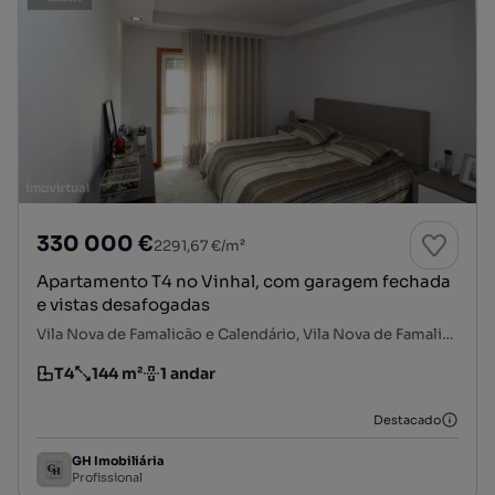
330 000 €
2291,67 €/m²
Apartamento T4 no Vinhal, com garagem fechada
e vistas desafogadas
Vila Nova de Famalicão e Calendário, Vila Nova de Famalicão, Braga
T4
144 m²
1 andar
Tipologia
Preço por metro quadrado
Andar
Destacado
GH Imobiliária
Profissional