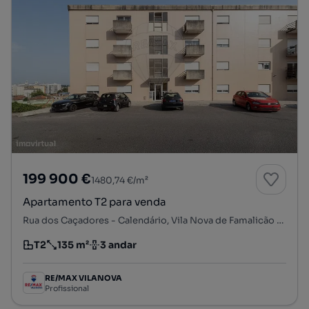
199 900 €
1480,74 €/m²
Apartamento T2 para venda
Rua dos Caçadores - Calendário, Vila Nova de Famalicão e Calendário, Vila Nova de Famalicão, Braga
T2
135 m²
3 andar
Tipologia
Preço por metro quadrado
Andar
RE/MAX VILANOVA
Profissional