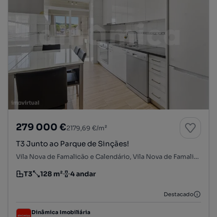
279 000 €
2179,69 €/m²
T3 Junto ao Parque de Sinçães!
Vila Nova de Famalicão e Calendário, Vila Nova de Famalicão, Braga
T3
128 m²
4 andar
Tipologia
Preço por metro quadrado
Andar
Destacado
Dinâmica Imobiliária