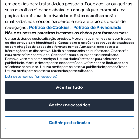
em cookies para tratar dados pessoais. Pode aceitar ou gerir as
suas escolhas clicando abaixo ou em qualquer momento na
página da política de privacidade. Estas escolhas serão
sinalizadas aos nossos parceiros e não afetarão os dados de
navegação.
Política de Cookies,
Política de Privacidade
Nós e os nossos parceiros tratamos os dados para fornecermos:
Utilizar dados de geolocalização precisos. Procurar ativamente as características
do dispositivo para identificação. Compreender os públicos através de estatísticas
ou combinações de dados de diferentes fontes. Armazenar e/ou aceder a
informações num dispositivo. Medir o desempenho da publicidade. Criar perfis
para personalizar conteúdos. Criar perfis para publicidade personalizada.
Desenvolver e melhorar serviços. Utilizar dados limitados para selecionar
publicidade. Medir o desempenho dos conteúdos. Utilizar dados limitados para
West Hills Apartments
selecionar conteúdos. Utilizar perfis para selecionar publicidade personalizada.
Utilizar perfis para selecionar conteúdos personalizados.
Rua Dom Jorge Ferreira Costa Ortiga - Calendário, Vila Nova de Famalicão e Calendário, Vila Nova de Famalicão, Braga
Lista de parceiros (fornecedores)
de 3132 €/m²
Aceitar tudo
T1-T3
43-151 m²
Tipologia
Preço por metro quadrado
Aceitar necessários
Destacado
MEDIUM Real Estate
Definir preferências
Empreendimentos
Apartamento T1