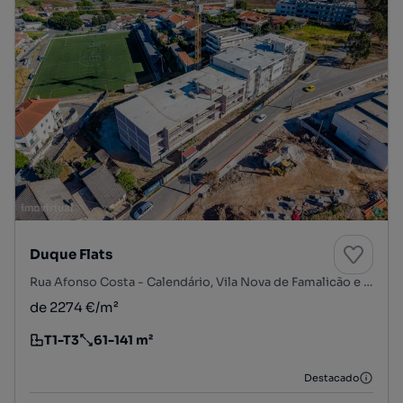
Duque Flats
Rua Afonso Costa - Calendário, Vila Nova de Famalicão e Calendário, Vila Nova de Famalicão, Braga
de 2274 €/m²
T1-T3
61-141 m²
Tipologia
Preço por metro quadrado
Destacado