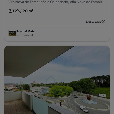
Vila Nova de Famalicão e Calendário, Vila Nova de Famalicão, Braga
T2
120 m²
Tipologia
Preço por metro quadrado
Destacado
Predial Mais
Profissional