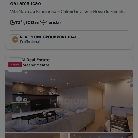
de Famalicão
Vila Nova de Famalicão e Calendário, Vila Nova de Famalicão, Braga
T3
100 m²
1 andar
Tipologia
Preço por metro quadrado
Andar
REALTY ONE GROUP PORTUGAL
Profissional
MEDIUM Real Estate
Empreendimentos