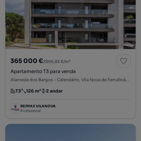
365 000 €
2896,83 €/m²
Apartamento T3 para venda
Alameda dos Bargos - Calendário, Vila Nova de Famalicão e Calendário, Vila Nova de Famalicão, Braga
T3
126 m²
2 andar
Tipologia
Preço por metro quadrado
Andar
RE/MAX VILANOVA
Profissional