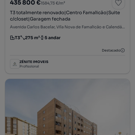
435 800 €
1584,73 €/m²
T3 totalmente renovado|Centro Famalicão|Suite
c/closet|Garagem fechada
Avenida Carlos Bacelar, Vila Nova de Famalicão e Calendário, Vila Nova de Famalicão, Braga
T3
275 m²
5 andar
Tipologia
Preço por metro quadrado
Andar
Destacado
ZÉNITE IMOVEIS
Profissional