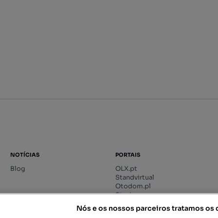
NOTÍCIAS
PORTAIS
Blog
OLX.pt
Standvirtual
Otodom.pl
Storia.ro
Nós e os nossos parceiros tratamos os