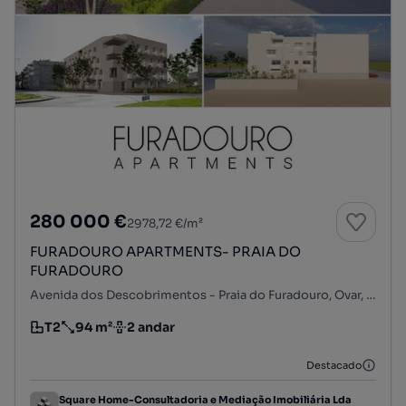
280 000 €
2978,72 €/m²
FURADOURO APARTMENTS- PRAIA DO
FURADOURO
Avenida dos Descobrimentos - Praia do Furadouro, Ovar, S. João, Arada e S. Vicente de Pereira Jusã, Ovar, Aveiro
T2
94 m²
2 andar
Tipologia
Preço por metro quadrado
Andar
Destacado
Square Home-Consultadoria e Mediação Imobiliária Lda