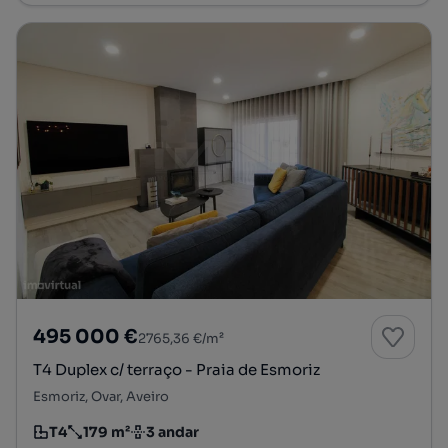
495 000 €
2765,36 €/m²
T4 Duplex c/ terraço - Praia de Esmoriz
Esmoriz, Ovar, Aveiro
T4
179 m²
3 andar
Tipologia
Preço por metro quadrado
Andar