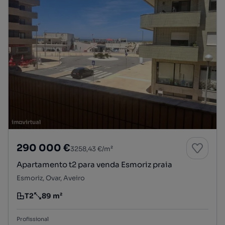
290 000 €
3258,43 €/m²
Apartamento t2 para venda Esmoriz praia
Esmoriz, Ovar, Aveiro
T2
89 m²
Tipologia
Preço por metro quadrado
Profissional