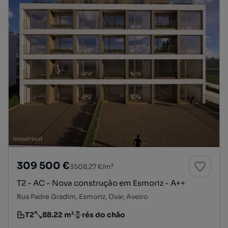
309 500 €
3508,27 €/m²
T2 - AC - Nova construção em Esmoriz - A++
Rua Padre Gradim, Esmoriz, Ovar, Aveiro
T2
88.22 m²
rés do chão
Tipologia
Preço por metro quadrado
Andar