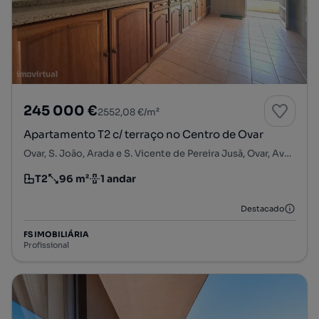
245 000 €
2552,08 €/m²
Apartamento T2 c/ terraço no Centro de Ovar
Ovar, S. João, Arada e S. Vicente de Pereira Jusã, Ovar, Aveiro
T2
96 m²
1 andar
Tipologia
Preço por metro quadrado
Andar
Destacado
FS IMOBILIÁRIA
Profissional