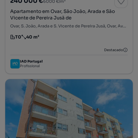
240 000 €
6000 €/m²
Apartamento em Ovar, São João, Arada e São
Vicente de Pereira Jusã de
Ovar, S. João, Arada e S. Vicente de Pereira Jusã, Ovar, Aveiro
T0
40 m²
Tipologia
Preço por metro quadrado
Destacado
IAD Portugal
Profissional