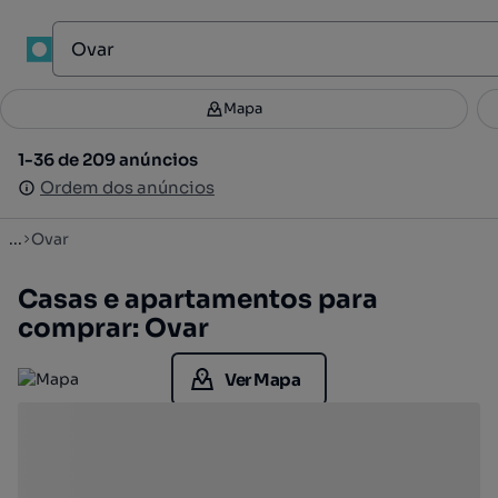
1
Mapa
Mapa
Filtros
Guardar pesquisa
1
1-36 de 209 anúncios
1-36 de 209 anúncios
Ordenar
Ordem dos anúncios
Ordem dos anúncios
...
Ovar
Casas e apartamentos para
comprar: Ovar
Ver Mapa