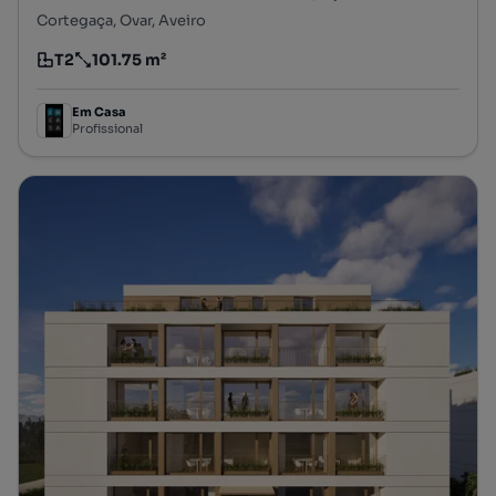
Cortegaça, Ovar, Aveiro
T2
101.75 m²
Tipologia
Preço por metro quadrado
Em Casa
Profissional