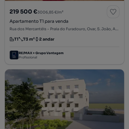
219 500 €
3006,85 €/m²
Apartamento T1 para venda
Rua dos Mercantéis - Praia do Furadouro, Ovar, S. João, Arada e S. Vicente de Pereira Jusã, Ovar, Aveiro
T1
73 m²
2 andar
Tipologia
Preço por metro quadrado
Andar
RE/MAX + Grupo Vantagem
Profissional