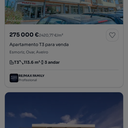
275 000 €
2420,77 €/m²
Apartamento T3 para venda
Esmoriz, Ovar, Aveiro
T3
113.6 m²
3 andar
Tipologia
Preço por metro quadrado
Andar
RE/MAX FAMILY
Profissional