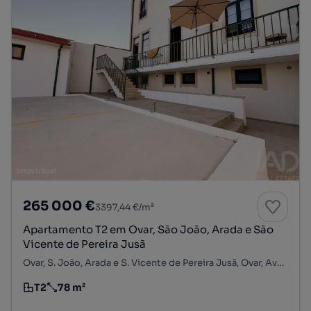
265 000 €
3397,44 €/m²
Apartamento T2 em Ovar, São João, Arada e São
Vicente de Pereira Jusã
Ovar, S. João, Arada e S. Vicente de Pereira Jusã, Ovar, Aveiro
T2
78 m²
Tipologia
Preço por metro quadrado