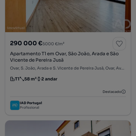
290 000 €
5000 €/m²
Apartamento T1 em Ovar, São João, Arada e São
Vicente de Pereira Jusã
Ovar, S. João, Arada e S. Vicente de Pereira Jusã, Ovar, Aveiro
T1
58 m²
2 andar
Tipologia
Preço por metro quadrado
Andar
Destacado
IAD Portugal
Profissional