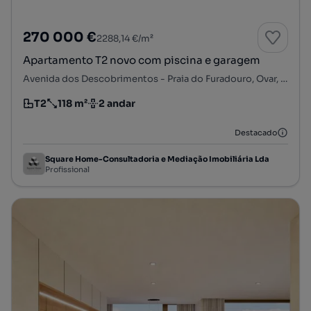
270 000 €
2288,14 €/m²
Apartamento T2 novo com piscina e garagem
Avenida dos Descobrimentos - Praia do Furadouro, Ovar, S. João, Arada e S. Vicente de Pereira Jusã, Ovar, Aveiro
T2
118 m²
2 andar
Tipologia
Preço por metro quadrado
Andar
Destacado
Square Home-Consultadoria e Mediação Imobiliária Lda
Profissional