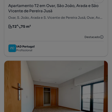
Apartamento T2 em Ovar, São João, Arada e São
Vicente de Pereira Jusã
Ovar, S. João, Arada e S. Vicente de Pereira Jusã, Ovar, Aveiro
T2
75 m²
Tipologia
Preço por metro quadrado
Destacado
IAD Portugal
Profissional