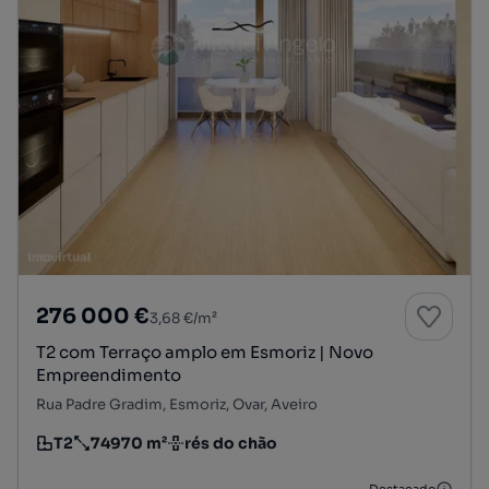
276 000 €
3,68 €/m²
T2 com Terraço amplo em Esmoriz | Novo
Empreendimento
Rua Padre Gradim, Esmoriz, Ovar, Aveiro
T2
74970 m²
rés do chão
Tipologia
Preço por metro quadrado
Andar