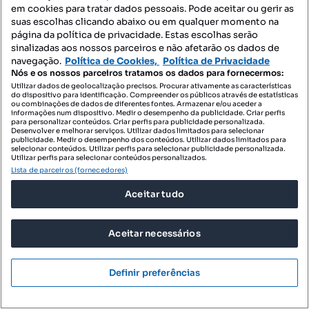
em cookies para tratar dados pessoais. Pode aceitar ou gerir as
suas escolhas clicando abaixo ou em qualquer momento na
página da política de privacidade. Estas escolhas serão
sinalizadas aos nossos parceiros e não afetarão os dados de
navegação.
Política de Cookies,
Política de Privacidade
Nós e os nossos parceiros tratamos os dados para fornecermos:
Utilizar dados de geolocalização precisos. Procurar ativamente as características
do dispositivo para identificação. Compreender os públicos através de estatísticas
ou combinações de dados de diferentes fontes. Armazenar e/ou aceder a
informações num dispositivo. Medir o desempenho da publicidade. Criar perfis
para personalizar conteúdos. Criar perfis para publicidade personalizada.
Desenvolver e melhorar serviços. Utilizar dados limitados para selecionar
publicidade. Medir o desempenho dos conteúdos. Utilizar dados limitados para
selecionar conteúdos. Utilizar perfis para selecionar publicidade personalizada.
Utilizar perfis para selecionar conteúdos personalizados.
170 000 €
4594,59 €/m²
Lista de parceiros (fornecedores)
Excelente T0 completamente renovado!
Aceitar tudo
Esmoriz, Ovar, Aveiro
T0
37 m²
1 andar
Aceitar necessários
Tipologia
Preço por metro quadrado
Andar
Destacado
Definir preferências
ALICASAS
Profissional