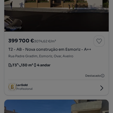
399 700 €
3074,62 €/m²
T2 - AB - Nova construção em Esmoriz - A++
Rua Padre Gradim, Esmoriz, Ovar, Aveiro
T3
130 m²
4 andar
Tipologia
Preço por metro quadrado
Andar
Destacado
LarGold
Profissional