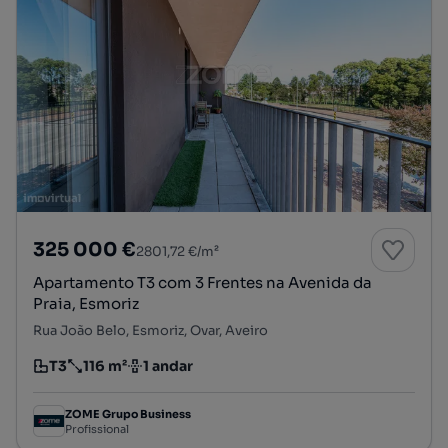
325 000 €
2801,72 €/m²
Apartamento T3 com 3 Frentes na Avenida da
Praia, Esmoriz
Rua João Belo, Esmoriz, Ovar, Aveiro
T3
116 m²
1 andar
Tipologia
Preço por metro quadrado
Andar
ZOME Grupo Business
Profissional