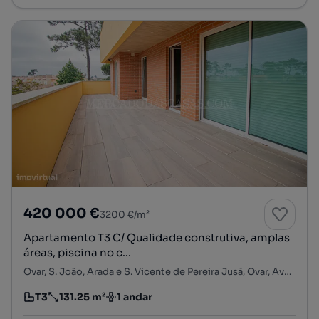
420 000 €
3200 €/m²
Apartamento T3 C/ Qualidade construtiva, amplas
áreas, piscina no c...
Ovar, S. João, Arada e S. Vicente de Pereira Jusã, Ovar, Aveiro
T3
131.25 m²
1 andar
Tipologia
Preço por metro quadrado
Andar