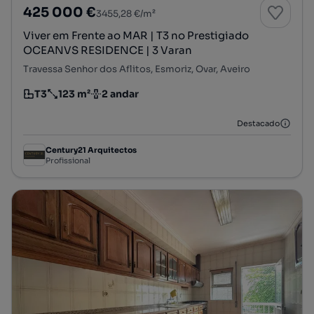
425 000 €
3455,28 €/m²
Viver em Frente ao MAR | T3 no Prestigiado
OCEANVS RESIDENCE | 3 Varan
Travessa Senhor dos Aflitos, Esmoriz, Ovar, Aveiro
T3
123 m²
2 andar
Tipologia
Preço por metro quadrado
Andar
Destacado
Century21 Arquitectos
Profissional