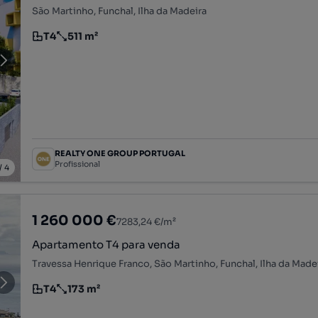
São Martinho, Funchal, Ilha da Madeira
T4
511 m²
Tipologia
Preço por metro quadrado
REALTY ONE GROUP PORTUGAL
Profissional
/
4
1 260 000 €
7283,24 €/m²
Apartamento T4 para venda
Travessa Henrique Franco, São Martinho, Funchal, Ilha da Made
T4
173 m²
Tipologia
Preço por metro quadrado