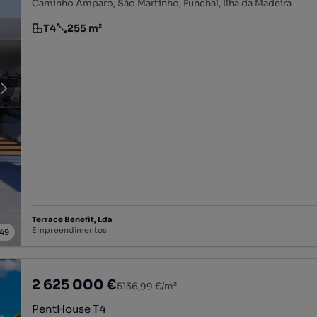
Caminho Amparo, São Martinho, Funchal, Ilha da Madeira
T4
255 m²
Tipologia
Preço por metro quadrado
Terrace Benefit, Lda
Empreendimentos
49
2 625 000 €
5136,99 €/m²
PentHouse T4