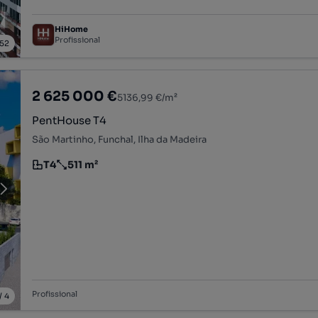
HiHome
Profissional
52
2 625 000 €
5136,99 €/m²
PentHouse T4
São Martinho, Funchal, Ilha da Madeira
T4
511 m²
Tipologia
Preço por metro quadrado
Profissional
/
4