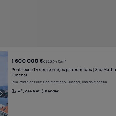
1 600 000 €
6825,94 €/m²
Penthouse T4 com terraços panorâmicos | São Marti
Funchal
Rua Ponta da Cruz, São Martinho, Funchal, Ilha da Madeira
T4
234.4 m²
8 andar
Tipologia
Preço por metro quadrado
Andar