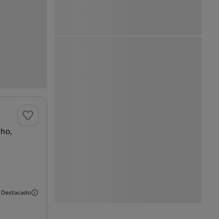
nho,
Destacado