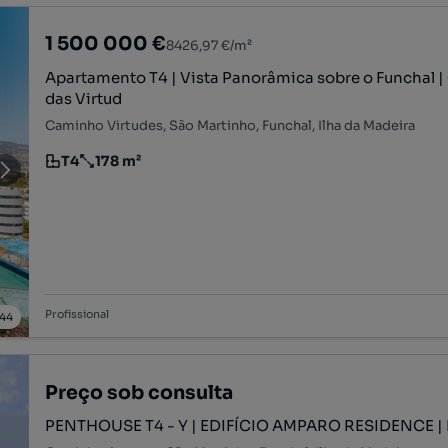
1 500 000 €
8426,97 €/m²
Apartamento T4 | Vista Panorâmica sobre o Funchal 
das Virtud
Caminho Virtudes, São Martinho, Funchal, Ilha da Madeira
T4
178 m²
Tipologia
Preço por metro quadrado
Profissional
44
Preço sob consulta
PENTHOUSE T4 - Y | EDIFÍCIO AMPARO RESIDENCE 