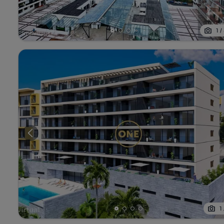
1
/
1