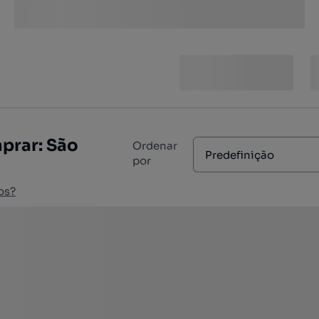
prar: São
Ordenar
Predefinição
por
os?