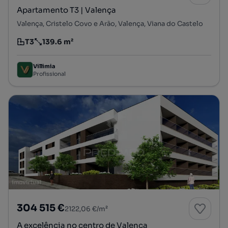
Apartamento T3 | Valença
Valença, Cristelo Covo e Arão, Valença, Viana do Castelo
T3
139.6 m²
Tipologia
Preço por metro quadrado
Villimia
Profissional
304 515 €
2122,06 €/m²
A excelência no centro de Valença