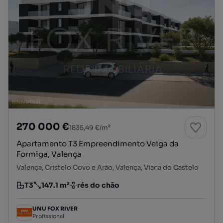
270 000 €
1835,49 €/m²
Apartamento T3 Empreendimento Veiga da
Formiga, Valença
Valença, Cristelo Covo e Arão, Valença, Viana do Castelo
T3
147.1 m²
rés do chão
Tipologia
Preço por metro quadrado
Andar
UNU FOX RIVER
Profissional