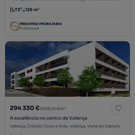
T3
139 m²
Tipologia
Preço por metro quadrado
PREDIMED IMOBILÍARIA
Profissional
294 330 €
2058,25 €/m²
A excelência no centro de Valença
Valença, Cristelo Covo e Arão, Valença, Viana do Castelo