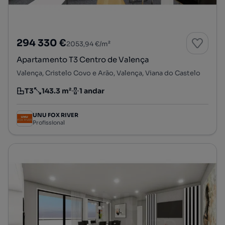
294 330 €
2053,94 €/m²
Apartamento T3 Centro de Valença
Valença, Cristelo Covo e Arão, Valença, Viana do Castelo
T3
143.3 m²
1 andar
Tipologia
Preço por metro quadrado
Andar
UNU FOX RIVER
Profissional