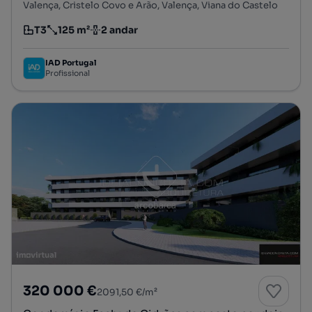
Valença, Cristelo Covo e Arão, Valença, Viana do Castelo
T3
125 m²
2 andar
Tipologia
Preço por metro quadrado
Andar
IAD Portugal
Profissional
320 000 €
2091,50 €/m²