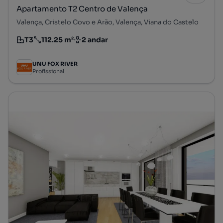
Apartamento T2 Centro de Valença
Valença, Cristelo Covo e Arão, Valença, Viana do Castelo
T3
112.25 m²
2 andar
Tipologia
Preço por metro quadrado
Andar
UNU FOX RIVER
Profissional