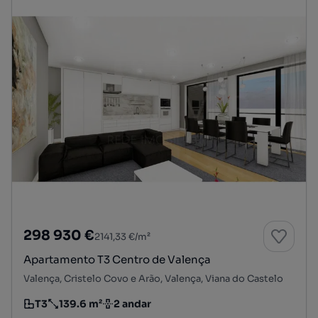
298 930 €
2141,33 €/m²
Apartamento T3 Centro de Valença
Valença, Cristelo Covo e Arão, Valença, Viana do Castelo
T3
139.6 m²
2 andar
Tipologia
Preço por metro quadrado
Andar