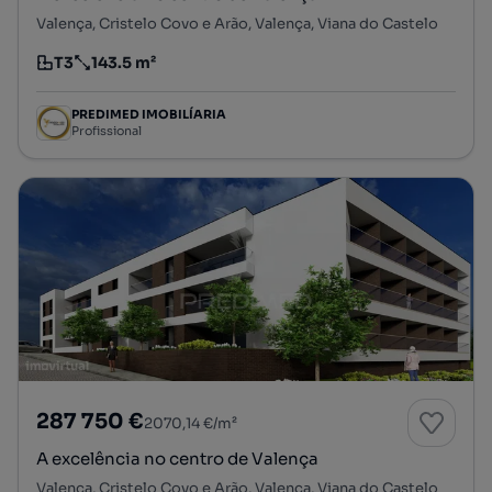
Valença, Cristelo Covo e Arão, Valença, Viana do Castelo
T3
143.5 m²
Tipologia
Preço por metro quadrado
PREDIMED IMOBILÍARIA
Profissional
287 750 €
2070,14 €/m²
A excelência no centro de Valença
Valença, Cristelo Covo e Arão, Valença, Viana do Castelo