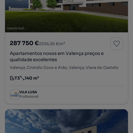
287 750 €
2055,36 €/m²
Apartamentos novos em Valença preços e
qualidade excelentes
Valença, Cristelo Covo e Arão, Valença, Viana do Castelo
T3
140 m²
Tipologia
Preço por metro quadrado
VILA LUSA
Profissional