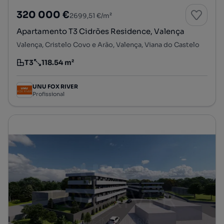
320 000 €
2699,51 €/m²
Apartamento T3 Cidrões Residence, Valença
Valença, Cristelo Covo e Arão, Valença, Viana do Castelo
T3
118.54 m²
Tipologia
Preço por metro quadrado
UNU FOX RIVER
Profissional