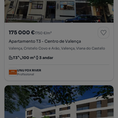
175 000 €
1750 €/m²
Apartamento T3 - Centro de Valença
Valença, Cristelo Covo e Arão, Valença, Viana do Castelo
T3
100 m²
3 andar
Tipologia
Preço por metro quadrado
Andar
UNU FOX RIVER
Profissional