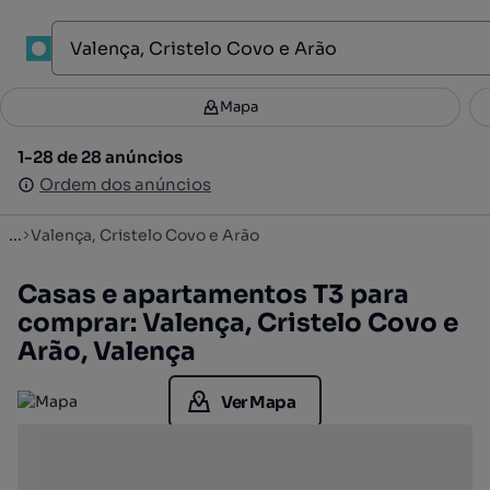
1
Mapa
Mapa
Filtros
Guardar pesquisa
2
1-28 de 28 anúncios
1-28 de 28 anúncios
Ordenar
Ordem dos anúncios
Ordem dos anúncios
...
Valença, Cristelo Covo e Arão
Casas e apartamentos T3 para
comprar: Valença, Cristelo Covo e
Arão, Valença
Ver Mapa