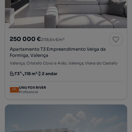
250 000 €
2118,64 €/m²
Apartamento T3 Empreendimento Veiga da
Formiga, Valença
Valença, Cristelo Covo e Arão, Valença, Viana do Castelo
T3
118 m²
2 andar
Tipologia
Preço por metro quadrado
Andar
UNU FOX RIVER
Profissional