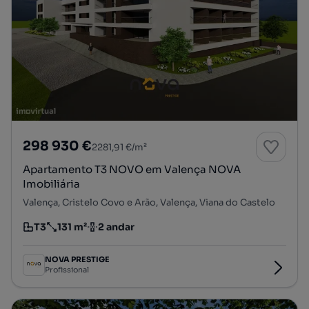
298 930 €
2281,91 €/m²
Apartamento T3 NOVO em Valença NOVA
Imobiliária
Valença, Cristelo Covo e Arão, Valença, Viana do Castelo
T3
131 m²
2 andar
Tipologia
Preço por metro quadrado
Andar
NOVA PRESTIGE
Profissional