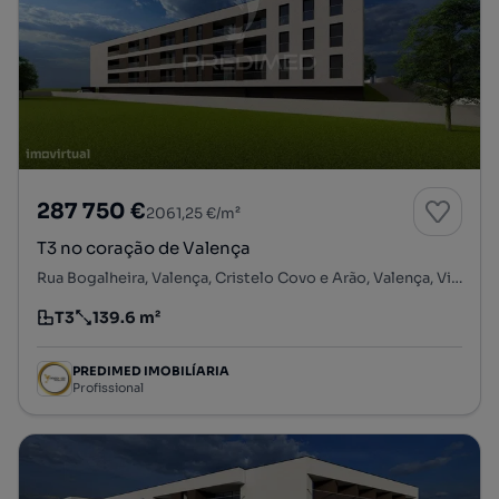
287 750 €
2061,25 €/m²
T3 no coração de Valença
Rua Bogalheira, Valença, Cristelo Covo e Arão, Valença, Viana do Castelo
T3
139.6 m²
Tipologia
Preço por metro quadrado
PREDIMED IMOBILÍARIA
Profissional