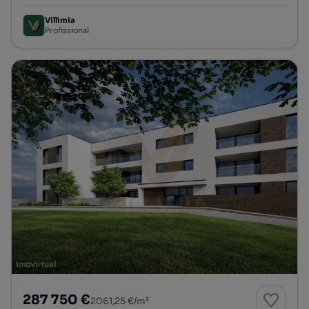
Villimia
Profissional
287 750 €
2061,25 €/m²