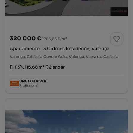
320 000 €
2766,25 €/m²
Apartamento T3 Cidrões Residence, Valença
Valença, Cristelo Covo e Arão, Valença, Viana do Castelo
T3
115.68 m²
2 andar
Tipologia
Preço por metro quadrado
Andar
UNU FOX RIVER
Profissional