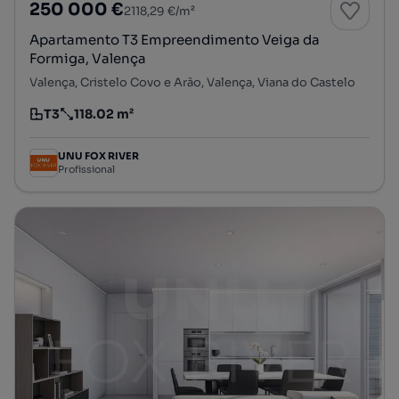
250 000 €
2118,29 €/m²
Apartamento T3 Empreendimento Veiga da
Formiga, Valença
Valença, Cristelo Covo e Arão, Valença, Viana do Castelo
T3
118.02 m²
Tipologia
Preço por metro quadrado
UNU FOX RIVER
Profissional