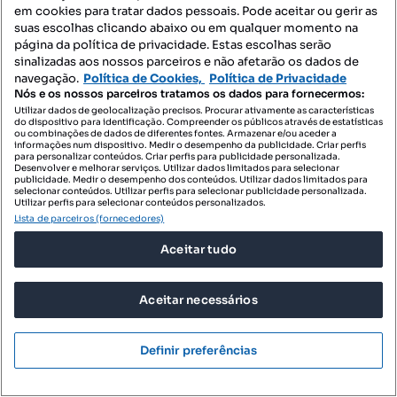
em cookies para tratar dados pessoais. Pode aceitar ou gerir as
suas escolhas clicando abaixo ou em qualquer momento na
página da política de privacidade. Estas escolhas serão
sinalizadas aos nossos parceiros e não afetarão os dados de
navegação.
Política de Cookies,
Política de Privacidade
Nós e os nossos parceiros tratamos os dados para fornecermos:
Utilizar dados de geolocalização precisos. Procurar ativamente as características
do dispositivo para identificação. Compreender os públicos através de estatísticas
ou combinações de dados de diferentes fontes. Armazenar e/ou aceder a
informações num dispositivo. Medir o desempenho da publicidade. Criar perfis
para personalizar conteúdos. Criar perfis para publicidade personalizada.
Desenvolver e melhorar serviços. Utilizar dados limitados para selecionar
publicidade. Medir o desempenho dos conteúdos. Utilizar dados limitados para
selecionar conteúdos. Utilizar perfis para selecionar publicidade personalizada.
Utilizar perfis para selecionar conteúdos personalizados.
Lista de parceiros (fornecedores)
Aceitar tudo
287 750 €
2061,25 €/m²
Apartamento T3 Centro de Valença
Aceitar necessários
Valença, Cristelo Covo e Arão, Valença, Viana do Castelo
T3
139.6 m²
1 andar
Tipologia
Preço por metro quadrado
Andar
Definir preferências
UNU FOX RIVER
Profissional