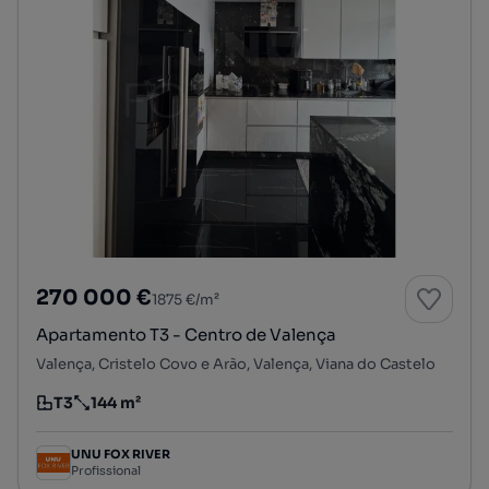
270 000 €
1875 €/m²
Apartamento T3 - Centro de Valença
Valença, Cristelo Covo e Arão, Valença, Viana do Castelo
T3
144 m²
Tipologia
Preço por metro quadrado
UNU FOX RIVER
Profissional