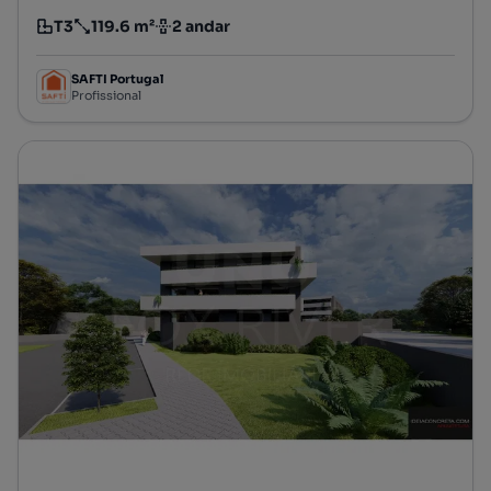
T3
119.6 m²
2 andar
Tipologia
Preço por metro quadrado
Andar
SAFTI Portugal
Profissional