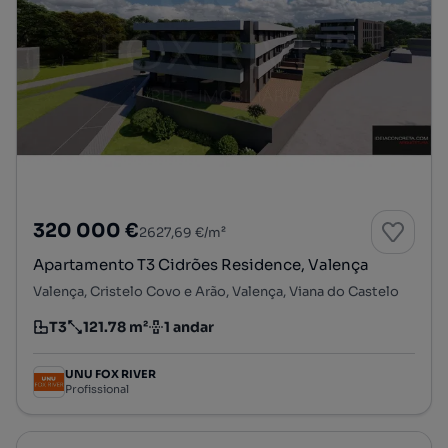
320 000 €
2627,69 €/m²
Apartamento T3 Cidrões Residence, Valença
Valença, Cristelo Covo e Arão, Valença, Viana do Castelo
T3
121.78 m²
1 andar
Tipologia
Preço por metro quadrado
Andar
UNU FOX RIVER
Profissional