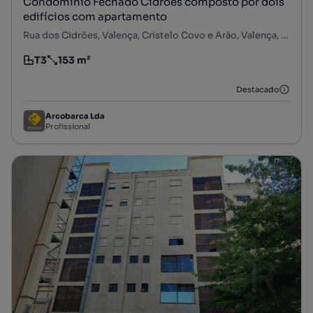
Condomínio Fechado Cidrões composto por dois
edifícios com apartamento
Rua dos Cidrões, Valença, Cristelo Covo e Arão, Valença, Viana do Castelo
T3
153 m²
Tipologia
Preço por metro quadrado
Destacado
Arcobarca Lda
Profissional