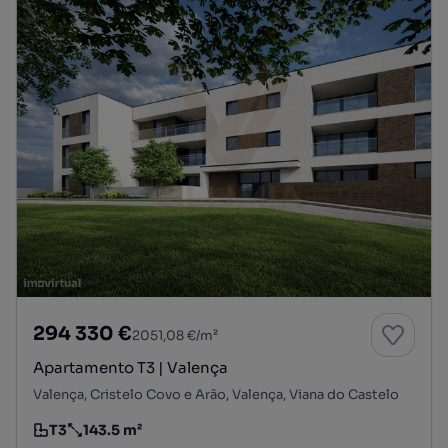
294 330 €
2051,08 €/m²
Apartamento T3 | Valença
Valença, Cristelo Covo e Arão, Valença, Viana do Castelo
T3
143.5 m²
Tipologia
Preço por metro quadrado