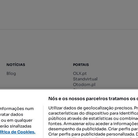
NOTÍCIAS
PORTAIS
Blog
OLX.pt
Standvirtual
Otodom.pl
Storia.ro
Nós e os nossos parceiros tratamos os
Utilizar dados de geolocalização precisos. P
informações num
características do dispositivo para identif
tratar dados
públicos através de estatísticas ou combin
o ou em qualquer
fontes. Armazenar e/ou aceder a informações
erão sinalizadas
desempenho da publicidade. Criar perfis par
DESCARREGAR NA:
lítica de Cookies,
Criar perfis para publicidade personalizada.