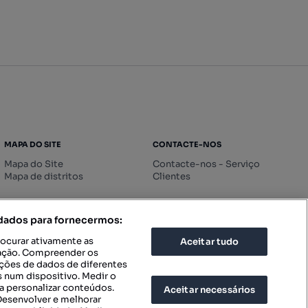
MAPA DO SITE
CONTACTE-NOS
Mapa do Site
Contacte-nos - Serviço
Mapa de distritos
Clientes
 dados para fornecermos:
rocurar ativamente as
Aceitar tudo
icação. Compreender os
ações de dados de diferentes
 num dispositivo. Medir o
a personalizar conteúdos.
Aceitar necessários
 Desenvolver e melhorar