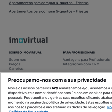
Apartamentos para comprar 4-quartos - Friestas
Apartamentos para comprar 5-quartos - Friestas
SOBRE O IMOVIRTUAL
PARA PROFISSIONAIS
Sobre nós
Vantagens para Profissionais
Preços
Integrações com CRM
Carreiras
Ajuda
Livro de Reclamações online
Preocupamo-nos com a sua privacidade
Regulamento dos Serviços
Digitais
Nós e os nossos parceiros
429
armazenamos e/ou acedemos a 
dispositivo, tais como identificadores únicos em cookies para 
pessoais. Pode aceitar ou gerir as suas escolhas clicando abaix
momento na página da política de privacidade. Estas escolhas s
SIGA-NOS:
aos nossos parceiros e não afetarão os dados de navegação.
Po
Política de Privacidade