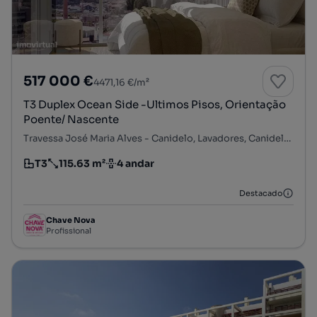
517 000 €
4471,16 €/m²
T3 Duplex Ocean Side -Ultimos Pisos, Orientação
Poente/ Nascente
Travessa José Maria Alves - Canidelo, Lavadores, Canidelo, Vila Nova de Gaia, Porto
T3
115.63 m²
4 andar
Tipologia
Preço por metro quadrado
Andar
Destacado
Chave Nova
Profissional