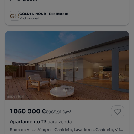
Tipologia
Preço por metro quadrado
GOLDEN HOUR - Real Estate
Profissional
1 050 000 €
5965,91 €/m²
Apartamento T3 para venda
Beco da Vista Alegre - Canidelo, Lavadores, Canidelo, Vila Nova de Gaia, Porto