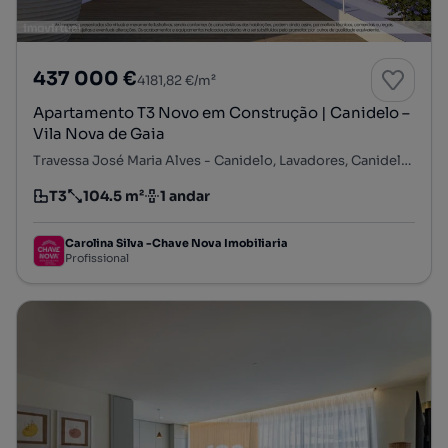
437 000 €
4181,82 €/m²
Apartamento T3 Novo em Construção | Canidelo –
Vila Nova de Gaia
Travessa José Maria Alves - Canidelo, Lavadores, Canidelo, Vila Nova de Gaia, Porto
T3
104.5 m²
1 andar
Tipologia
Preço por metro quadrado
Andar
Carolina Silva -Chave Nova Imobiliaria
Profissional