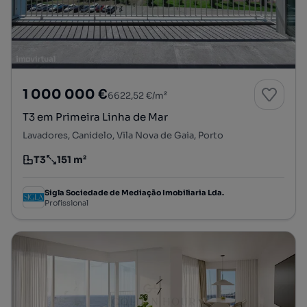
1 000 000 €
6622,52 €/m²
T3 em Primeira Linha de Mar
Lavadores, Canidelo, Vila Nova de Gaia, Porto
T3
151 m²
Tipologia
Preço por metro quadrado
Sigla Sociedade de Mediação Imobiliaria Lda.
Profissional