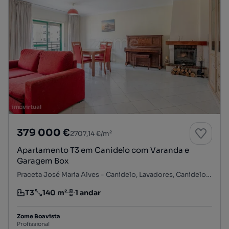
379 000 €
2707,14 €/m²
Apartamento T3 em Canidelo com Varanda e
Garagem Box
Praceta José Maria Alves - Canidelo, Lavadores, Canidelo, Vila Nova de Gaia, Porto
T3
140 m²
1 andar
Tipologia
Preço por metro quadrado
Andar
Zome Boavista
Profissional