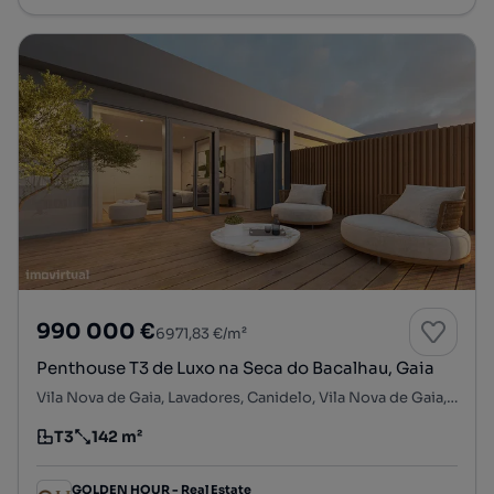
990 000 €
6971,83 €/m²
Penthouse T3 de Luxo na Seca do Bacalhau, Gaia
Vila Nova de Gaia, Lavadores, Canidelo, Vila Nova de Gaia, Porto
T3
142 m²
Tipologia
Preço por metro quadrado
GOLDEN HOUR - Real Estate