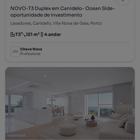
NOVO-T3 Duplex em Canidelo- Ocean Side-
oportunidade de investimento
Lavadores, Canidelo, Vila Nova de Gaia, Porto
T3
121 m²
4 andar
Tipologia
Preço por metro quadrado
Andar
Chave Nova
Profissional