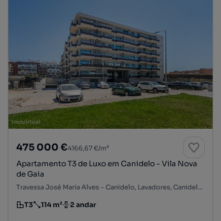
475 000 €
4166,67 €/m²
Apartamento T3 de Luxo em Canidelo - Vila Nova
de Gaia
Travessa José Maria Alves - Canidelo, Lavadores, Canidelo, Vila Nova de Gaia, Porto
T3
114 m²
2 andar
Tipologia
Preço por metro quadrado
Andar