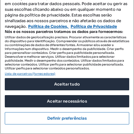
em cookies para tratar dados pessoais. Pode aceitar ou gerir as
suas escolhas clicando abaixo ou em qualquer momento na
página da política de privacidade. Estas escolhas serão
sinalizadas aos nossos parceiros e não afetarão os dados de
460 000 €
2530,25 €/m²
navegação.
Política de Cookies,
Política de Privacidade
Apartamento T3 Duplex, Canidelo, Vila Nova de
Nós e os nossos parceiros tratamos os dados para fornecermos:
Utilizar dados de geolocalização precisos. Procurar ativamente as características
Gaia
do dispositivo para identificação. Compreender os públicos através de estatísticas
ou combinações de dados de diferentes fontes. Armazenar e/ou aceder a
Paniceiro - Viso - Meiral, Canidelo, Vila Nova de Gaia, Porto
informações num dispositivo. Medir o desempenho da publicidade. Criar perfis
para personalizar conteúdos. Criar perfis para publicidade personalizada.
T3
181.8 m²
2 andar
Desenvolver e melhorar serviços. Utilizar dados limitados para selecionar
Tipologia
Preço por metro quadrado
Andar
publicidade. Medir o desempenho dos conteúdos. Utilizar dados limitados para
selecionar conteúdos. Utilizar perfis para selecionar publicidade personalizada.
Utilizar perfis para selecionar conteúdos personalizados.
Destacado
Lista de parceiros (fornecedores)
ComprarCasa IMOCERTA
Aceitar tudo
Profissional
Aceitar necessários
Encontrará imóveis que correspondem aos seus
critérios de pesquisa neste empreendimento
Definir preferências