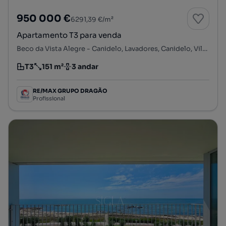
950 000 €
6291,39 €/m²
Apartamento T3 para venda
Beco da Vista Alegre - Canidelo, Lavadores, Canidelo, Vila Nova de Gaia, Porto
T3
151 m²
3 andar
Tipologia
Preço por metro quadrado
Andar
RE/MAX GRUPO DRAGÃO
Profissional