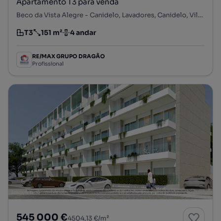
Apartamento T3 para venda
Beco da Vista Alegre - Canidelo, Lavadores, Canidelo, Vila Nova de Gaia, Porto
T3
151 m²
4 andar
Tipologia
Preço por metro quadrado
Andar
RE/MAX GRUPO DRAGÃO
Profissional
545 000 €
4504,13 €/m²