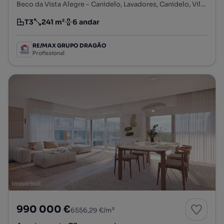
Beco da Vista Alegre - Canidelo, Lavadores, Canidelo, Vila Nova de Gaia, Porto
T3
241 m²
6 andar
Tipologia
Preço por metro quadrado
Andar
RE/MAX GRUPO DRAGÃO
Profissional
990 000 €
6556,29 €/m²