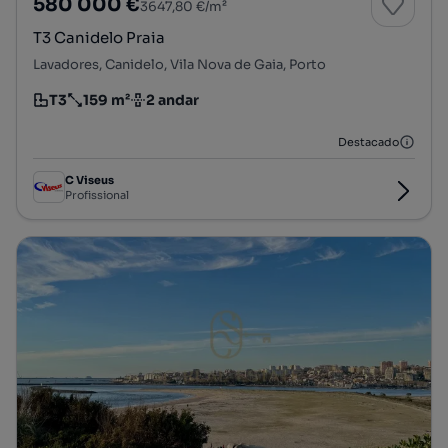
580 000 €
3647,80 €/m²
T3 Canidelo Praia
Lavadores, Canidelo, Vila Nova de Gaia, Porto
T3
159 m²
2 andar
Tipologia
Preço por metro quadrado
Andar
Destacado
C Viseus
Profissional