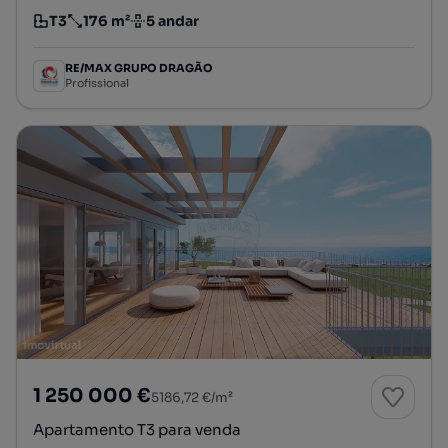
T3
176 m²
5 andar
Tipologia
Preço por metro quadrado
Andar
RE/MAX GRUPO DRAGÃO
Profissional
1 250 000 €
5186,72 €/m²
Apartamento T3 para venda