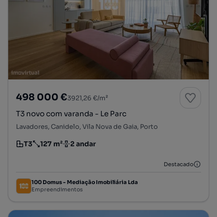
498 000 €
3921,26 €/m²
T3 novo com varanda - Le Parc
Lavadores, Canidelo, Vila Nova de Gaia, Porto
T3
127 m²
2 andar
Tipologia
Preço por metro quadrado
Andar
Destacado
100 Domus - Mediação Imobiliária Lda
Empreendimentos