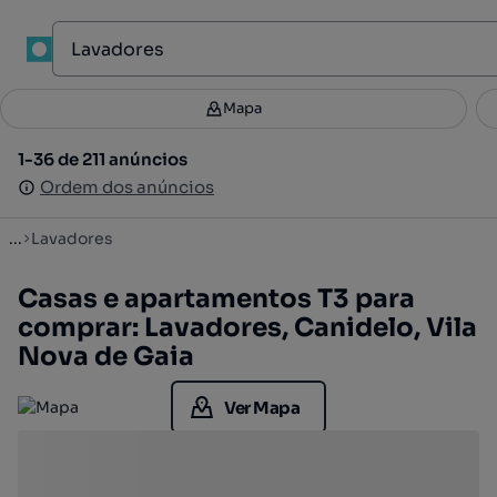
1
Mapa
Mapa
Filtros
Guardar pesquisa
2
1-36 de 211 anúncios
1-36 de 211 anúncios
Ordenar
Ordem dos anúncios
Ordem dos anúncios
...
Lavadores
Casas e apartamentos T3 para
comprar: Lavadores, Canidelo, Vila
Nova de Gaia
Ver Mapa