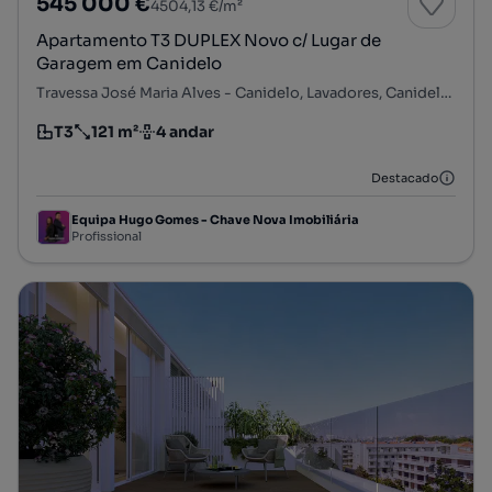
545 000 €
4504,13 €/m²
Apartamento T3 DUPLEX Novo c/ Lugar de
Garagem em Canidelo
Travessa José Maria Alves - Canidelo, Lavadores, Canidelo, Vila Nova de Gaia, Porto
T3
121 m²
4 andar
Tipologia
Preço por metro quadrado
Andar
Destacado
Equipa Hugo Gomes - Chave Nova Imobiliária
Profissional