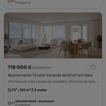
Profissional
718 000 €
4723,68 €/m²
Apartamento T3 com Varanda de 23 m² em Gaia
Vila Nova de Gaia, Lavadores, Canidelo, Vila Nova de Gaia, Porto
T3
152 m²
2 andar
Tipologia
Preço por metro quadrado
Andar
GOLDEN HOUR - Real Estate
Profissional