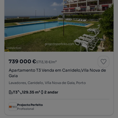
739 000 €
5713,18 €/m²
Apartamento T3 Venda em Canidelo,Vila Nova de
Gaia
Lavadores, Canidelo, Vila Nova de Gaia, Porto
T3
129.35 m²
2 andar
Tipologia
Preço por metro quadrado
Andar
Projecto Perfeito
Profissional