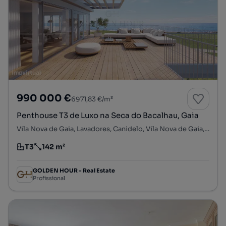
990 000 €
6971,83 €/m²
Penthouse T3 de Luxo na Seca do Bacalhau, Gaia
Vila Nova de Gaia, Lavadores, Canidelo, Vila Nova de Gaia, Porto
T3
142 m²
Tipologia
Preço por metro quadrado
GOLDEN HOUR - Real Estate
Profissional