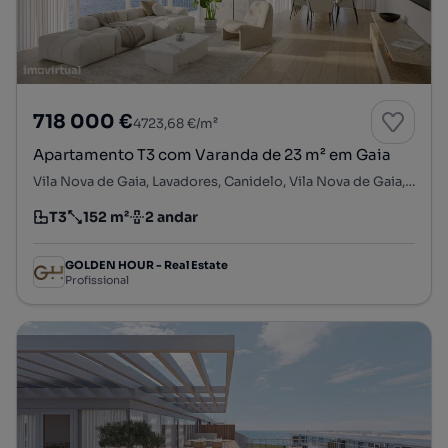
718 000 €
4723,68 €/m²
Apartamento T3 com Varanda de 23 m² em Gaia
Vila Nova de Gaia, Lavadores, Canidelo, Vila Nova de Gaia, Porto
T3
152 m²
2 andar
Tipologia
Preço por metro quadrado
Andar
GOLDEN HOUR - Real Estate
Profissional