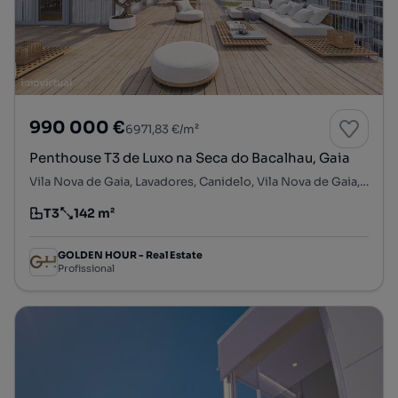
990 000 €
6971,83 €/m²
Penthouse T3 de Luxo na Seca do Bacalhau, Gaia
Vila Nova de Gaia, Lavadores, Canidelo, Vila Nova de Gaia, Porto
T3
142 m²
Tipologia
Preço por metro quadrado
GOLDEN HOUR - Real Estate
Profissional