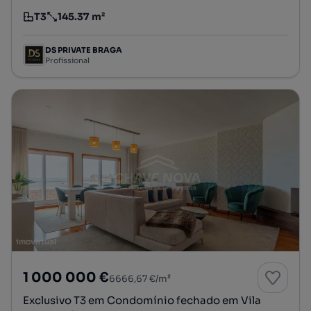
T3
145.37 m²
Tipologia
Preço por metro quadrado
DS PRIVATE BRAGA
Profissional
1 000 000 €
6666,67 €/m²
Exclusivo T3 em Condomínio fechado em Vila