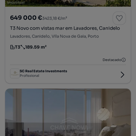
649 000 €
3423,18 €/m²
T3 Novo com vistas mar em Lavadores, Canidelo
Lavadores, Canidelo, Vila Nova de Gaia, Porto
T3
189.59 m²
Tipologia
Preço por metro quadrado
Destacado
SC Real Estate Investments
Profissional