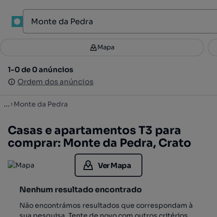
1
Mapa
Mapa
Filtros
Guardar pesquisa
2
1-0 de 0 anúncios
1-0 de 0 anúncios
Ordenar
Ordem dos anúncios
Ordem dos anúncios
...
Monte da Pedra
Casas e apartamentos T3 para
comprar: Monte da Pedra, Crato
Ver Mapa
Nenhum resultado encontrado
Não encontrámos resultados que correspondam à
sua pesquisa. Tente de novo com outros critérios