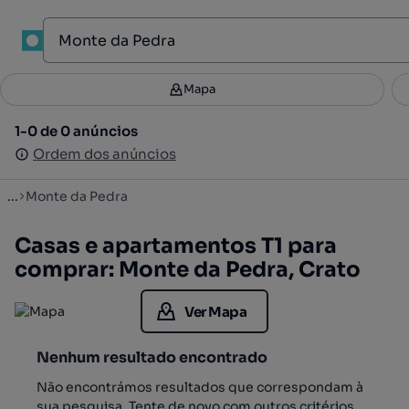
1
Mapa
Mapa
Filtros
Guardar pesquisa
2
1-0 de 0 anúncios
1-0 de 0 anúncios
Ordenar
Ordem dos anúncios
Ordem dos anúncios
...
Monte da Pedra
Casas e apartamentos T1 para
comprar: Monte da Pedra, Crato
Ver Mapa
Nenhum resultado encontrado
Não encontrámos resultados que correspondam à
sua pesquisa. Tente de novo com outros critérios