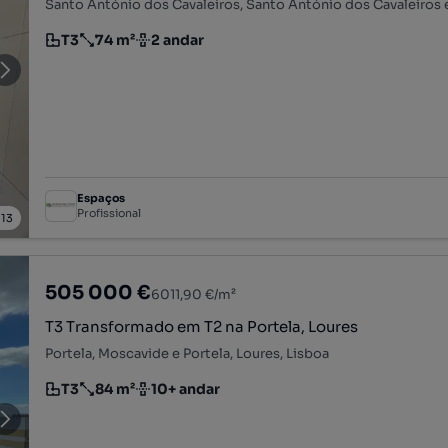
T3
74 m²
2 andar
Tipologia
Preço por metro quadrado
Andar
Espaços
Profissional
/
13
505 000 €
6011,90 €/m²
T3 Transformado em T2 na Portela, Loures
Portela, Moscavide e Portela, Loures, Lisboa
T3
84 m²
10+ andar
Tipologia
Preço por metro quadrado
Andar