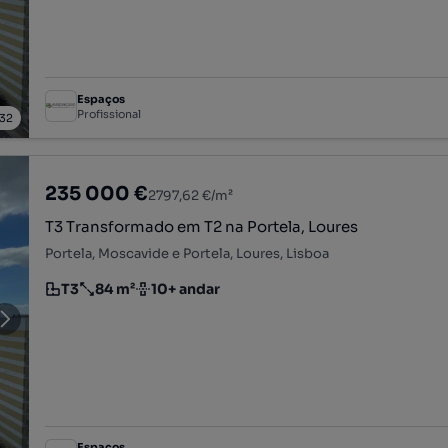
Espaços
Profissional
32
235 000 €
2797,62 €/m²
T3 Transformado em T2 na Portela, Loures
Portela, Moscavide e Portela, Loures, Lisboa
T3
84 m²
10+ andar
Tipologia
Preço por metro quadrado
Andar
Espaços