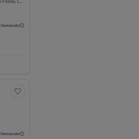
Santo António dos Cavaleiros, Santo António dos Cavaleiros e Frielas, Loures, Lisboa
Destacado
Destacado