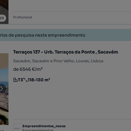
Profissional
29
érios de pesquisa neste empreendimento
Terraços 137 - Urb. Terraços da Ponte , Sacavém
Sacavém, Sacavém e Prior Velho, Loures, Lisboa
de 6546 €/m²
T3
118-130 m²
Tipologia
Preço por metro quadrado
Empreendimentos_novos
Empreendimentos