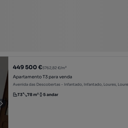
449 500 €
5762,82 €/m²
Apartamento T3 para venda
Avenida das Descobertas - Infantado, Infantado, Loures, Loure
T3
78 m²
5 andar
Tipologia
Preço por metro quadrado
Andar