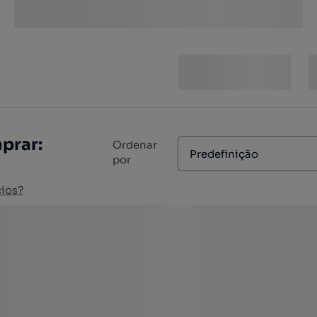
prar:
Ordenar
Predefinição
por
ios?