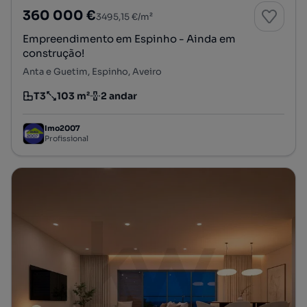
360 000 €
3495,15 €/m²
Empreendimento em Espinho - Ainda em
construção!
Anta e Guetim, Espinho, Aveiro
T3
103 m²
2 andar
Tipologia
Preço por metro quadrado
Andar
Imo2007
Profissional