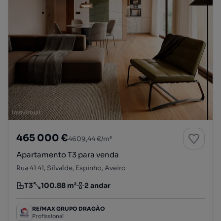
465 000 €
4609,44 €/m²
Apartamento T3 para venda
Rua 41 41, Silvalde, Espinho, Aveiro
T3
100.88 m²
2 andar
Tipologia
Preço por metro quadrado
Andar
RE/MAX GRUPO DRAGÃO
Profissional