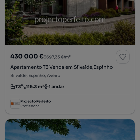
430 000 €
3697,33 €/m²
Apartamento T3 Venda em Silvalde,Espinho
Silvalde, Espinho, Aveiro
T3
116.3 m²
1 andar
Tipologia
Preço por metro quadrado
Andar
Projecto Perfeito
Profissional