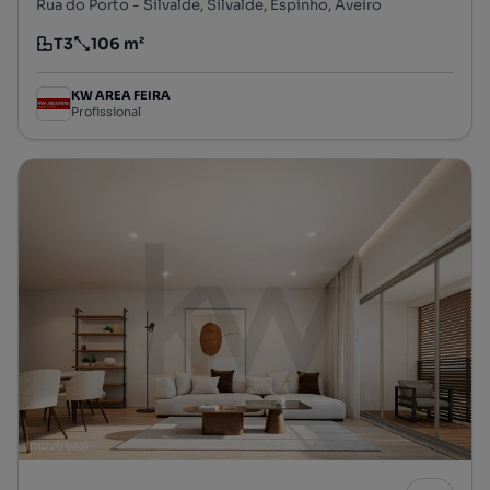
Rua do Porto - Silvalde, Silvalde, Espinho, Aveiro
T3
106 m²
Tipologia
Preço por metro quadrado
KW AREA FEIRA
Profissional