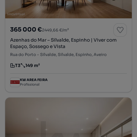
365 000 €
2449,66 €/m²
Azenhas do Mar – Silvalde, Espinho | Viver com
Espaço, Sossego e Vista
Rua do Porto - Silvalde, Silvalde, Espinho, Aveiro
T3
149 m²
Tipologia
Preço por metro quadrado
KW AREA FEIRA
Profissional