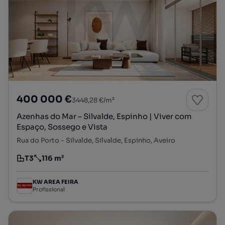
400 000 €
3448,28 €/m²
Azenhas do Mar – Silvalde, Espinho | Viver com
Espaço, Sossego e Vista
Rua do Porto - Silvalde, Silvalde, Espinho, Aveiro
T3
116 m²
Tipologia
Preço por metro quadrado
KW AREA FEIRA
Profissional