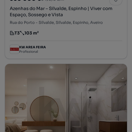
Azenhas do Mar – Silvalde, Espinho | Viver com
Espaço, Sossego e Vista
Rua do Porto - Silvalde, Silvalde, Espinho, Aveiro
T3
103 m²
Tipologia
Preço por metro quadrado
KW AREA FEIRA
Profissional