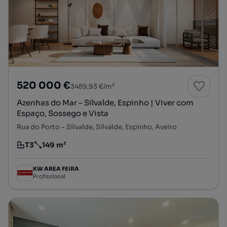
520 000 €
3489,93 €/m²
Azenhas do Mar – Silvalde, Espinho | Viver com
Espaço, Sossego e Vista
Rua do Porto - Silvalde, Silvalde, Espinho, Aveiro
T3
149 m²
Tipologia
Preço por metro quadrado
KW AREA FEIRA
Profissional