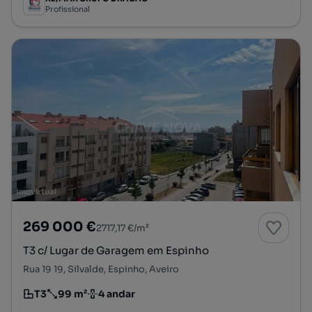
Profissional
269 000 €
2717,17 €/m²
T3 c/ Lugar de Garagem em Espinho
Rua 19 19, Silvalde, Espinho, Aveiro
T3
99 m²
4 andar
Tipologia
Preço por metro quadrado
Andar