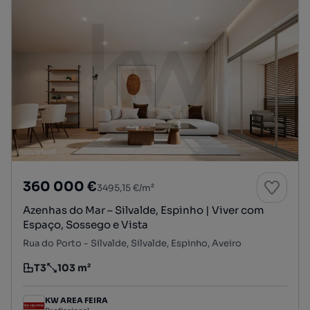
360 000 €
3495,15 €/m²
Azenhas do Mar – Silvalde, Espinho | Viver com
Espaço, Sossego e Vista
Rua do Porto - Silvalde, Silvalde, Espinho, Aveiro
T3
103 m²
Tipologia
Preço por metro quadrado
KW AREA FEIRA