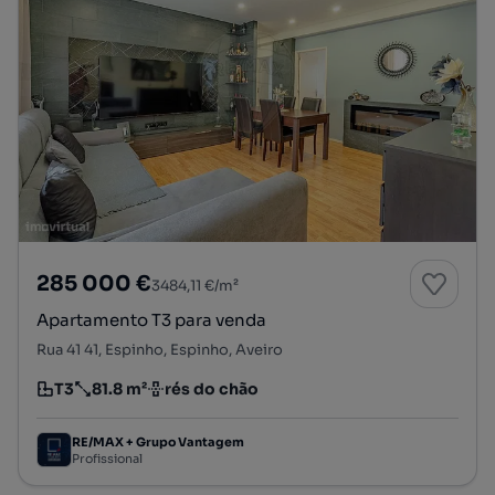
285 000 €
3484,11 €/m²
Apartamento T3 para venda
Rua 41 41, Espinho, Espinho, Aveiro
T3
81.8 m²
rés do chão
Tipologia
Preço por metro quadrado
Andar
RE/MAX + Grupo Vantagem
Profissional