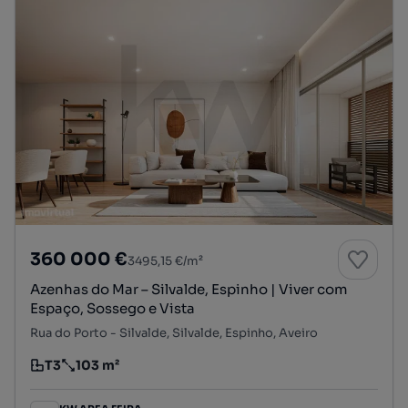
360 000 €
3495,15 €/m²
Azenhas do Mar – Silvalde, Espinho | Viver com
Espaço, Sossego e Vista
Rua do Porto - Silvalde, Silvalde, Espinho, Aveiro
T3
103 m²
Tipologia
Preço por metro quadrado