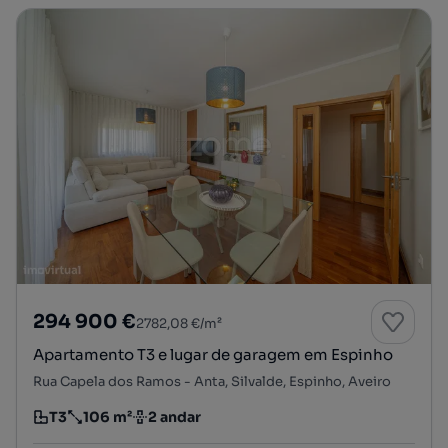
294 900 €
2782,08 €/m²
Apartamento T3 e lugar de garagem em Espinho
Rua Capela dos Ramos - Anta, Silvalde, Espinho, Aveiro
T3
106 m²
2 andar
Tipologia
Preço por metro quadrado
Andar