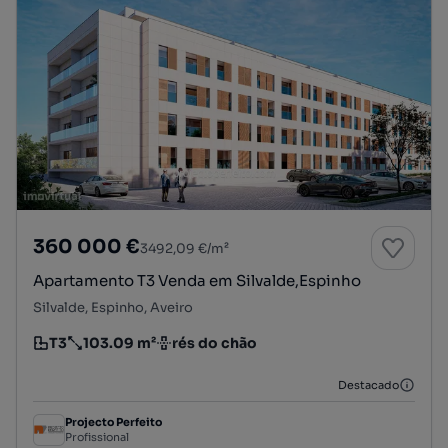
360 000 €
3492,09 €/m²
Apartamento T3 Venda em Silvalde,Espinho
Silvalde, Espinho, Aveiro
T3
103.09 m²
rés do chão
Tipologia
Preço por metro quadrado
Andar
Destacado
Projecto Perfeito
Profissional