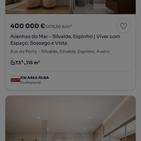
400 000 €
3478,26 €/m²
Azenhas do Mar – Silvalde, Espinho | Viver com
Espaço, Sossego e Vista
Rua do Porto - Silvalde, Silvalde, Espinho, Aveiro
T3
115 m²
Tipologia
Preço por metro quadrado
KW AREA FEIRA
Profissional