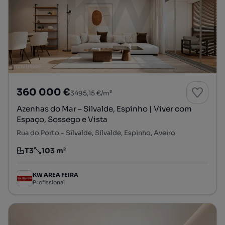
360 000 €
3495,15 €/m²
Azenhas do Mar – Silvalde, Espinho | Viver com
Espaço, Sossego e Vista
Rua do Porto - Silvalde, Silvalde, Espinho, Aveiro
T3
103 m²
Tipologia
Preço por metro quadrado
KW AREA FEIRA
Profissional