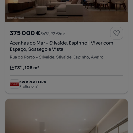
375 000 €
3472,22 €/m²
Azenhas do Mar – Silvalde, Espinho | Viver com
Espaço, Sossego e Vista
Rua do Porto - Silvalde, Silvalde, Espinho, Aveiro
T3
108 m²
Tipologia
Preço por metro quadrado
KW AREA FEIRA
Profissional