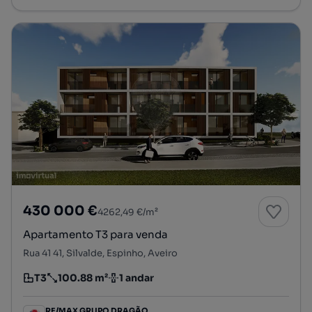
430 000 €
4262,49 €/m²
Apartamento T3 para venda
Rua 41 41, Silvalde, Espinho, Aveiro
T3
100.88 m²
1 andar
Tipologia
Preço por metro quadrado
Andar
RE/MAX GRUPO DRAGÃO