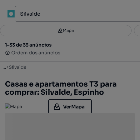
1
Mapa
Mapa
Filtros
Guardar pesquisa
2
1-33 de 33 anúncios
1-33 de 33 anúncios
Ordenar
Ordem dos anúncios
Ordem dos anúncios
...
Silvalde
Casas e apartamentos T3 para
comprar: Silvalde, Espinho
Ver Mapa