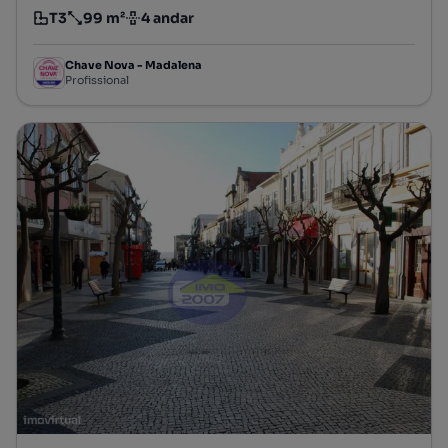
T3
99 m²
4 andar
Tipologia
Preço por metro quadrado
Andar
Chave Nova - Madalena
Profissional