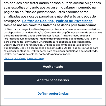
em cookies para tratar dados pessoais. Pode aceitar ou gerir as
Silvalde, Espinho, Aveiro
suas escolhas clicando abaixo ou em qualquer momento na
página da política de privacidade. Estas escolhas serão
T3
115.66 m²
1 andar
Tipologia
Preço por metro quadrado
Andar
sinalizadas aos nossos parceiros e não afetarão os dados de
navegação.
Política de Cookies,
Política de Privacidade
Nós e os nossos parceiros tratamos os dados para fornecermos:
Projecto Perfeito
Profissional
Utilizar dados de geolocalização precisos. Procurar ativamente as características
do dispositivo para identificação. Compreender os públicos através de estatísticas
ou combinações de dados de diferentes fontes. Armazenar e/ou aceder a
informações num dispositivo. Medir o desempenho da publicidade. Criar perfis
para personalizar conteúdos. Criar perfis para publicidade personalizada.
Desenvolver e melhorar serviços. Utilizar dados limitados para selecionar
publicidade. Medir o desempenho dos conteúdos. Utilizar dados limitados para
selecionar conteúdos. Utilizar perfis para selecionar publicidade personalizada.
Utilizar perfis para selecionar conteúdos personalizados.
Lista de parceiros (fornecedores)
Aceitar tudo
Aceitar necessários
Definir preferências