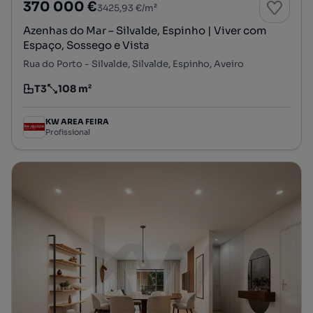
370 000 €
3425,93 €/m²
Azenhas do Mar – Silvalde, Espinho | Viver com
Espaço, Sossego e Vista
Rua do Porto - Silvalde, Silvalde, Espinho, Aveiro
T3
108 m²
Tipologia
Preço por metro quadrado
KW AREA FEIRA
Profissional