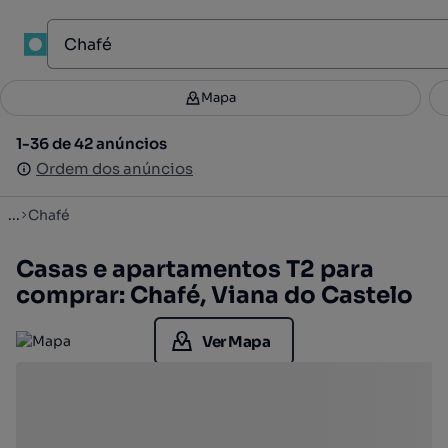
1
Mapa
Mapa
Filtros
Guardar pesquisa
2
1-36 de 42 anúncios
1-36 de 42 anúncios
Ordenar
Ordem dos anúncios
Ordem dos anúncios
...
Chafé
Casas e apartamentos T2 para
comprar: Chafé, Viana do Castelo
Ver Mapa