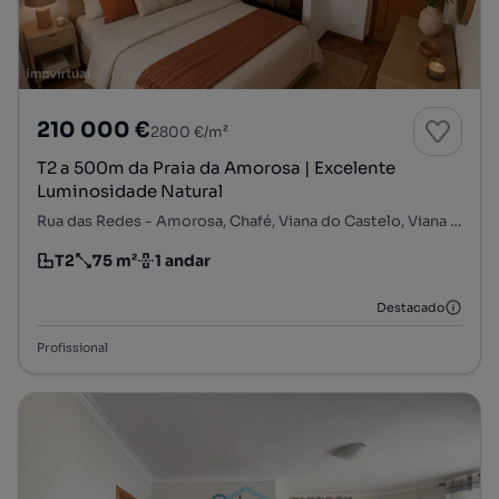
210 000 €
2800 €/m²
T2 a 500m da Praia da Amorosa | Excelente
Luminosidade Natural
Rua das Redes - Amorosa, Chafé, Viana do Castelo, Viana do Castelo
T2
75 m²
1 andar
Tipologia
Preço por metro quadrado
Andar
Destacado
Profissional