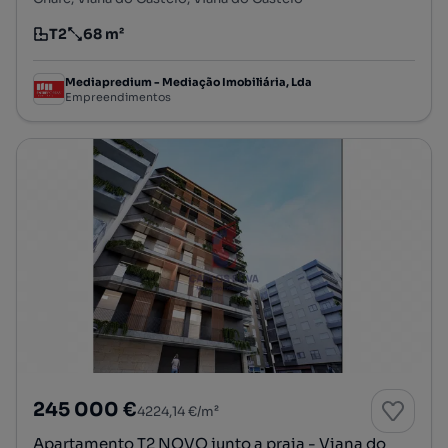
T2
68 m²
Tipologia
Preço por metro quadrado
Mediapredium - Mediação Imobiliária, Lda
Empreendimentos
245 000 €
4224,14 €/m²
Apartamento T2 NOVO junto a praia - Viana do