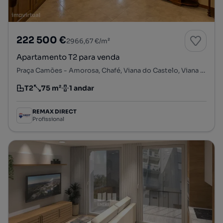
222 500 €
2966,67 €/m²
Apartamento T2 para venda
Praça Camões - Amorosa, Chafé, Viana do Castelo, Viana do Castelo
T2
75 m²
1 andar
Tipologia
Preço por metro quadrado
Andar
REMAX DIRECT
Profissional