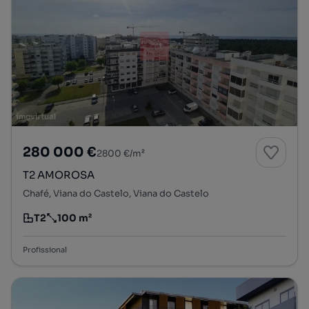
280 000 €
2800 €/m²
T2 AMOROSA
Chafé, Viana do Castelo, Viana do Castelo
T2
100 m²
Tipologia
Preço por metro quadrado
Profissional