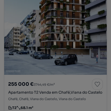
255 000 €
3744,49 €/m²
Apartamento T2 Venda em Chafé,Viana do Castelo
Chafé, Chafé, Viana do Castelo, Viana do Castelo
T2
68.1 m²
Tipologia
Preço por metro quadrado