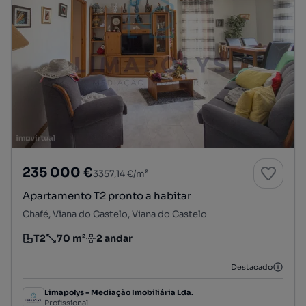
235 000 €
3357,14 €/m²
Apartamento T2 pronto a habitar
Chafé, Viana do Castelo, Viana do Castelo
T2
70 m²
2 andar
Tipologia
Preço por metro quadrado
Andar
Destacado
Limapolys - Mediação Imobiliária Lda.
Profissional