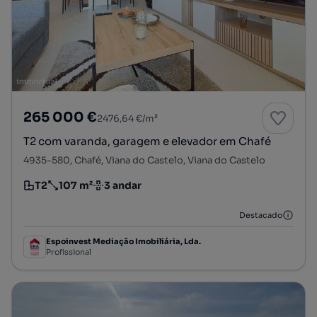
265 000 €
2476,64 €/m²
T2 com varanda, garagem e elevador em Chafé
4935-580, Chafé, Viana do Castelo, Viana do Castelo
T2
107 m²
3 andar
Tipologia
Preço por metro quadrado
Andar
Destacado
Espoinvest Mediação Imobiliária, Lda.
Profissional