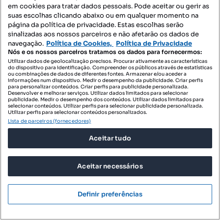
em cookies para tratar dados pessoais. Pode aceitar ou gerir as
suas escolhas clicando abaixo ou em qualquer momento na
página da política de privacidade. Estas escolhas serão
sinalizadas aos nossos parceiros e não afetarão os dados de
navegação.
Política de Cookies,
Política de Privacidade
Nós e os nossos parceiros tratamos os dados para fornecermos:
Utilizar dados de geolocalização precisos. Procurar ativamente as características
do dispositivo para identificação. Compreender os públicos através de estatísticas
ou combinações de dados de diferentes fontes. Armazenar e/ou aceder a
informações num dispositivo. Medir o desempenho da publicidade. Criar perfis
para personalizar conteúdos. Criar perfis para publicidade personalizada.
Desenvolver e melhorar serviços. Utilizar dados limitados para selecionar
publicidade. Medir o desempenho dos conteúdos. Utilizar dados limitados para
selecionar conteúdos. Utilizar perfis para selecionar publicidade personalizada.
Utilizar perfis para selecionar conteúdos personalizados.
Lista de parceiros (fornecedores)
270 000 €
3964,76 €/m²
Aceitar tudo
Apartamento T2 na Amorosa
Chafé, Viana do Castelo, Viana do Castelo
Aceitar necessários
T2
68.1 m²
5 andar
Tipologia
Preço por metro quadrado
Andar
Definir preferências
UNU FOX RIVER
Profissional