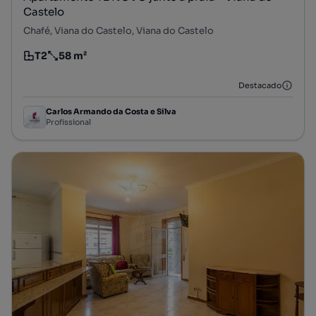
Castelo
Chafé, Viana do Castelo, Viana do Castelo
T2
58 m²
Tipologia
Preço por metro quadrado
Destacado
Carlos Armando da Costa e Silva
Profissional