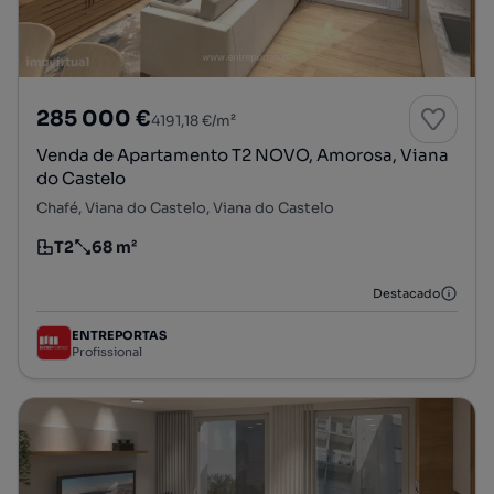
285 000 €
4191,18 €/m²
Venda de Apartamento T2 NOVO, Amorosa, Viana
do Castelo
Chafé, Viana do Castelo, Viana do Castelo
T2
68 m²
Tipologia
Preço por metro quadrado
Destacado
ENTREPORTAS
Profissional