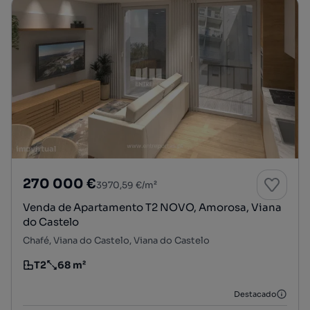
270 000 €
3970,59 €/m²
Venda de Apartamento T2 NOVO, Amorosa, Viana
do Castelo
Chafé, Viana do Castelo, Viana do Castelo
T2
68 m²
Tipologia
Preço por metro quadrado
Destacado