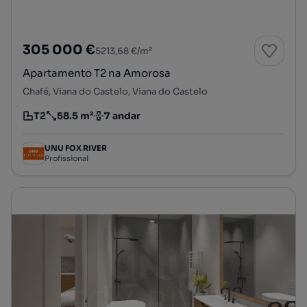
305 000 €
5213,68 €/m²
Apartamento T2 na Amorosa
Chafé, Viana do Castelo, Viana do Castelo
T2
58.5 m²
7 andar
Tipologia
Preço por metro quadrado
Andar
UNU FOX RIVER
Profissional