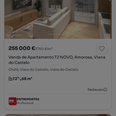
255 000 €
3750 €/m²
Venda de Apartamento T2 NOVO, Amorosa, Viana
do Castelo
Chafé, Viana do Castelo, Viana do Castelo
T2
68 m²
Tipologia
Preço por metro quadrado
Destacado
ENTREPORTAS
Profissional