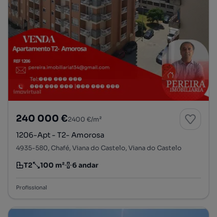
240 000 €
2400 €/m²
1206-Apt - T2- Amorosa
4935-580, Chafé, Viana do Castelo, Viana do Castelo
T2
100 m²
6 andar
Tipologia
Preço por metro quadrado
Andar
Profissional