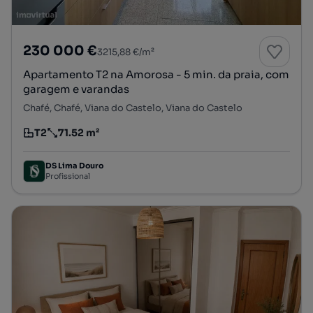
230 000 €
3215,88 €/m²
Apartamento T2 na Amorosa - 5 min. da praia, com
garagem e varandas
Chafé, Chafé, Viana do Castelo, Viana do Castelo
T2
71.52 m²
Tipologia
Preço por metro quadrado
DS Lima Douro
Profissional