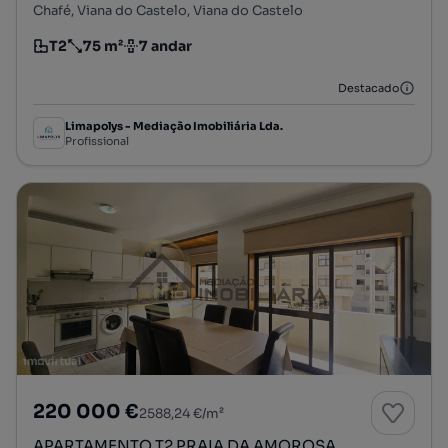
Chafé, Viana do Castelo, Viana do Castelo
T2
75 m²
7 andar
Tipologia
Preço por metro quadrado
Andar
Destacado
Limapolys - Mediação Imobiliária Lda.
Profissional
220 000 €
2588,24 €/m²
APARTAMENTO T2 PRAIA DA AMOROSA