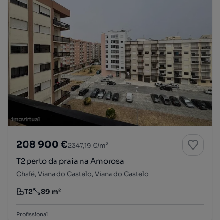
208 900 €
2347,19 €/m²
T2 perto da praia na Amorosa
Chafé, Viana do Castelo, Viana do Castelo
T2
89 m²
Tipologia
Preço por metro quadrado
Profissional