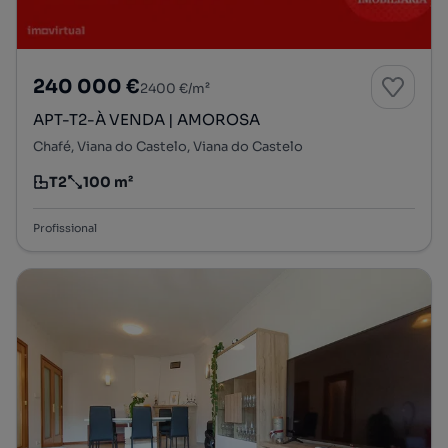
240 000 €
2400 €/m²
APT-T2-À VENDA | AMOROSA
Chafé, Viana do Castelo, Viana do Castelo
T2
100 m²
Tipologia
Preço por metro quadrado
Profissional