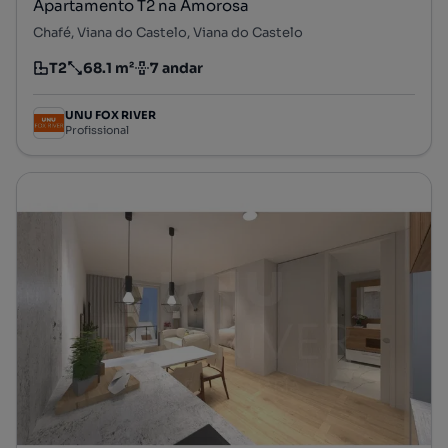
Apartamento T2 na Amorosa
Chafé, Viana do Castelo, Viana do Castelo
T2
68.1 m²
7 andar
Tipologia
Preço por metro quadrado
Andar
UNU FOX RIVER
Profissional