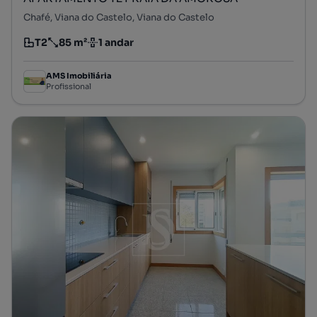
Chafé, Viana do Castelo, Viana do Castelo
T2
85 m²
1 andar
Tipologia
Preço por metro quadrado
Andar
AMS Imobiliária
Profissional