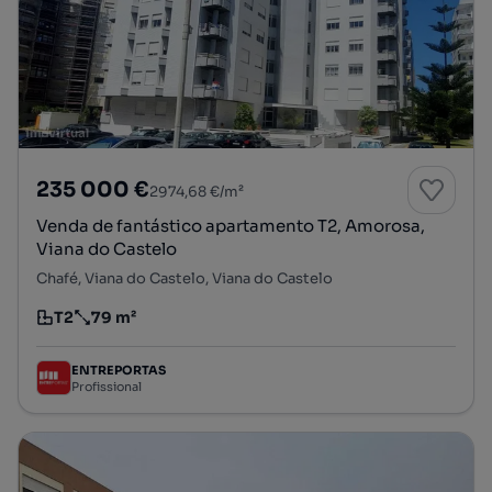
235 000 €
2974,68 €/m²
Venda de fantástico apartamento T2, Amorosa,
Viana do Castelo
Chafé, Viana do Castelo, Viana do Castelo
T2
79 m²
Tipologia
Preço por metro quadrado
ENTREPORTAS
Profissional