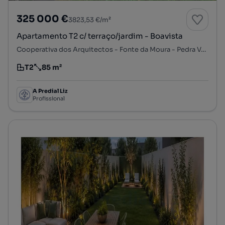
325 000 €
3823,53 €/m²
Apartamento T2 c/ terraço/jardim - Boavista
Cooperativa dos Arquitectos - Fonte da Moura - Pedra Verde, Aldoar, Foz do Douro e Nevogilde, Porto, Porto
T2
85 m²
Tipologia
Preço por metro quadrado
A Predial Liz
Profissional