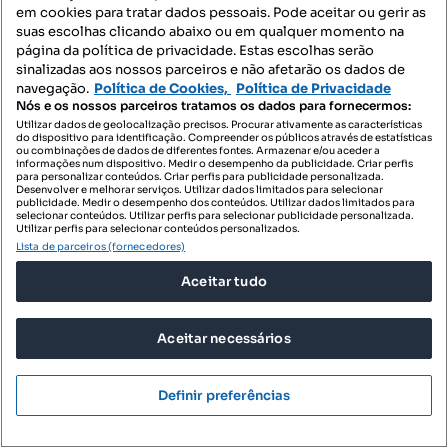
Fonte da Moura - Pedra Verde
em cookies para tratar dados pessoais. Pode aceitar ou gerir as
suas escolhas clicando abaixo ou em qualquer momento na
Novas espaços comerciais para comprar - Cooperativa dos
página da política de privacidade. Estas escolhas serão
Arquitectos - Fonte da Moura - Pedra Verde
sinalizadas aos nossos parceiros e não afetarão os dados de
navegação.
Política de Cookies,
Política de Privacidade
Novas armazéns para comprar - Cooperativa dos Arquitectos -
Nós e os nossos parceiros tratamos os dados para fornecermos:
Fonte da Moura - Pedra Verde
Utilizar dados de geolocalização precisos. Procurar ativamente as características
do dispositivo para identificação. Compreender os públicos através de estatísticas
Novas garagens para comprar - Cooperativa dos Arquitectos -
ou combinações de dados de diferentes fontes. Armazenar e/ou aceder a
Fonte da Moura - Pedra Verde
informações num dispositivo. Medir o desempenho da publicidade. Criar perfis
para personalizar conteúdos. Criar perfis para publicidade personalizada.
Desenvolver e melhorar serviços. Utilizar dados limitados para selecionar
publicidade. Medir o desempenho dos conteúdos. Utilizar dados limitados para
selecionar conteúdos. Utilizar perfis para selecionar publicidade personalizada.
Pesquisas relacionadas
Utilizar perfis para selecionar conteúdos personalizados.
Lista de parceiros (fornecedores)
Apartamentos para comprar 2-quartos - Cooperativa dos
Aceitar tudo
Arquitectos - Fonte da Moura - Pedra Verde
Apartamentos para comprar 4-quartos - Cooperativa dos
Arquitectos - Fonte da Moura - Pedra Verde
Aceitar necessários
Apartamentos para comprar 5-quartos - Cooperativa dos
Arquitectos - Fonte da Moura - Pedra Verde
Definir preferências