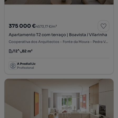
375 000 €
4573,17 €/m²
Apartamento T2 com terraço | Boavista / Vilarinha
Cooperativa dos Arquitectos - Fonte da Moura - Pedra Verde, Aldoar, Foz do Douro e Nevogilde, Porto, Porto
T2
82 m²
Tipologia
Preço por metro quadrado
A Predial Liz
Profissional