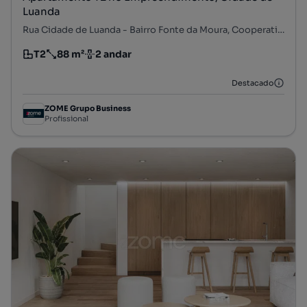
Luanda
Rua Cidade de Luanda - Bairro Fonte da Moura, Cooperativa dos Arquitectos - Fonte da Moura - Pedra Verde, Aldoar, Foz do Douro e Nevogilde, Porto, Porto
T2
88 m²
2 andar
Tipologia
Preço por metro quadrado
Andar
Destacado
ZOME Grupo Business
Profissional