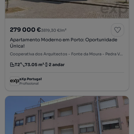
279 000 €
3819,30 €/m²
Apartamento Moderno em Porto: Oportunidade
Única!
Cooperativa dos Arquitectos - Fonte da Moura - Pedra Verde, Aldoar, Foz do Douro e Nevogilde, Porto, Porto
T2
73.05 m²
2 andar
Tipologia
Preço por metro quadrado
Andar
eXp Portugal
Profissional