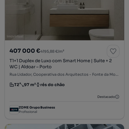
407 000 €
4195,88 €/m²
T1+1 Duplex de Luxo com Smart Home | Suite + 2
WC | Aldoar – Porto
Rua Lidador, Cooperativa dos Arquitectos - Fonte da Moura - Pedra Verde, Aldoar, Foz do Douro e Nevogilde, Porto, Porto
T2
97 m²
rés do chão
Tipologia
Preço por metro quadrado
Andar
Destacado
ZOME Grupo Business
Profissional