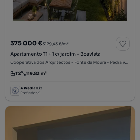
375 000 €
3129,43 €/m²
Apartamento T1 + 1 c/ jardim - Boavista
Cooperativa dos Arquitectos - Fonte da Moura - Pedra Verde, Aldoar, Foz do Douro e Nevogilde, Porto, Porto
T2
119.83 m²
Tipologia
Preço por metro quadrado
A Predial Liz
Profissional