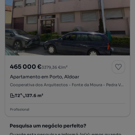
465 000 €
3379,36 €/m²
Apartamento em Porto, Aldoar
Cooperativa dos Arquitectos - Fonte da Moura - Pedra Verde, Aldoar, Foz do Douro e Nevogilde, Porto, Porto
T2
137.6 m²
Tipologia
Preço por metro quadrado
Profissional
Pesquisa um negócio perfeito?
Guarde esta pesquisa e informá-lo(a)-emos quando