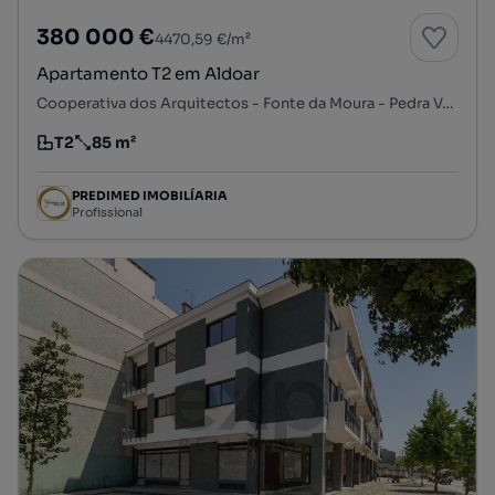
380 000 €
4470,59 €/m²
Apartamento T2 em Aldoar
Cooperativa dos Arquitectos - Fonte da Moura - Pedra Verde, Aldoar, Foz do Douro e Nevogilde, Porto, Porto
T2
85 m²
Tipologia
Preço por metro quadrado
PREDIMED IMOBILÍARIA
Profissional