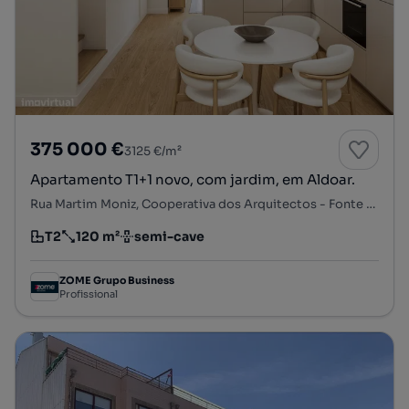
375 000 €
3125 €/m²
Apartamento T1+1 novo, com jardim, em Aldoar.
Rua Martim Moniz, Cooperativa dos Arquitectos - Fonte da Moura - Pedra Verde, Aldoar, Foz do Douro e Nevogilde, Porto, Porto
T2
120 m²
semi-cave
Tipologia
Preço por metro quadrado
Andar
ZOME Grupo Business
Profissional