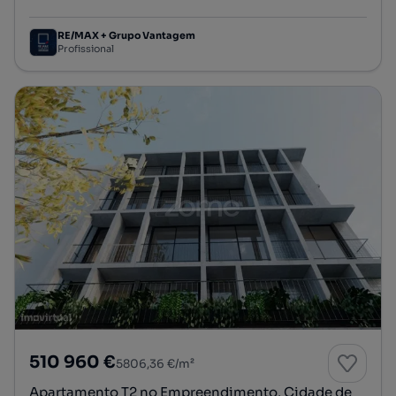
Tipologia
Preço por metro quadrado
Andar
RE/MAX + Grupo Vantagem
Profissional
510 960 €
5806,36 €/m²
Apartamento T2 no Empreendimento, Cidade de