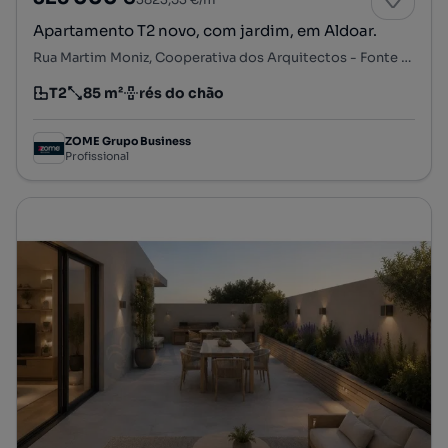
Apartamento T2 novo, com jardim, em Aldoar.
Rua Martim Moniz, Cooperativa dos Arquitectos - Fonte da Moura - Pedra Verde, Aldoar, Foz do Douro e Nevogilde, Porto, Porto
T2
85 m²
rés do chão
Tipologia
Preço por metro quadrado
Andar
ZOME Grupo Business
Profissional