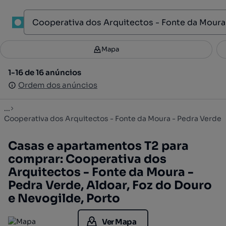
1
Mapa
Mapa
Filtros
Guardar pesquisa
2
1-16 de 16 anúncios
1-16 de 16 anúncios
Ordenar
Ordem dos anúncios
Ordem dos anúncios
...
Cooperativa dos Arquitectos - Fonte da Moura - Pedra Verde
Casas e apartamentos T2 para
comprar: Cooperativa dos
Arquitectos - Fonte da Moura -
Pedra Verde, Aldoar, Foz do Douro
e Nevogilde, Porto
Ver Mapa