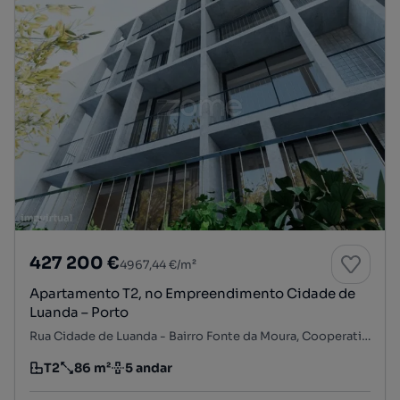
427 200 €
4967,44 €/m²
Apartamento T2, no Empreendimento Cidade de
Luanda – Porto
Rua Cidade de Luanda - Bairro Fonte da Moura, Cooperativa dos Arquitectos - Fonte da Moura - Pedra Verde, Aldoar, Foz do Douro e Nevogilde, Porto, Porto
T2
86 m²
5 andar
Tipologia
Preço por metro quadrado
Andar