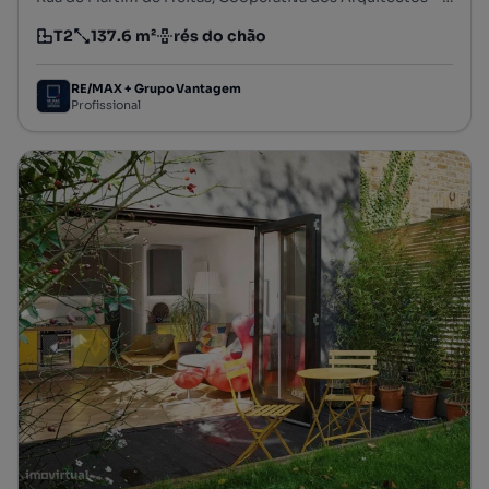
T2
137.6 m²
rés do chão
Tipologia
Preço por metro quadrado
Andar
RE/MAX + Grupo Vantagem
Profissional