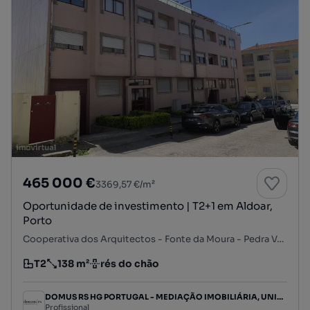
465 000 €
3369,57 €/m²
Oportunidade de investimento | T2+1 em Aldoar,
Porto
Cooperativa dos Arquitectos - Fonte da Moura - Pedra Verde, Aldoar, Foz do Douro e Nevogilde, Porto, Porto
T2
138 m²
rés do chão
Tipologia
Preço por metro quadrado
Andar
DOMUS RS HG PORTUGAL - MEDIAÇÃO IMOBILIÁRIA, UNIPESSOAL LDA
Profissional