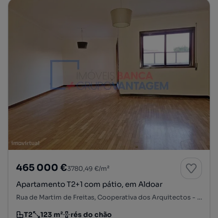
465 000 €
3780,49 €/m²
Apartamento T2+1 com pátio, em Aldoar
Rua de Martim de Freitas, Cooperativa dos Arquitectos - Fonte da Moura - Pedra Verde, Aldoar, Foz do Douro e Nevogilde, Porto, Porto
T2
123 m²
rés do chão