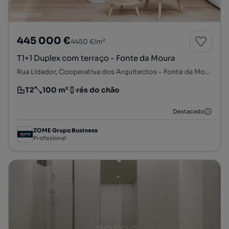
445 000 €
4450 €/m²
T1+1 Duplex com terraço - Fonte da Moura
Rua Lidador, Cooperativa dos Arquitectos - Fonte da Moura - Pedra Verde, Aldoar, Foz do Douro e Nevogilde, Porto, Porto
T2
100 m²
rés do chão
Tipologia
Preço por metro quadrado
Andar
Destacado
ZOME Grupo Business
Profissional