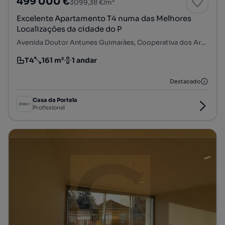
499 000 €
3099,38 €/m²
Excelente Apartamento T4 numa das Melhores
Localizações da cidade do P
Avenida Doutor Antunes Guimarães, Cooperativa dos Arquitectos - Fonte da Moura - Pedra Verde, Aldoar, Foz do Douro e Nevogilde, Porto, Porto
T4
161 m²
1 andar
Tipologia
Preço por metro quadrado
Andar
Destacado
Casa da Portela
Profissional