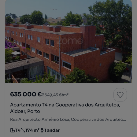
635 000 €
3649,43 €/m²
Apartamento T4 na Cooperativa dos Arquitetos,
Aldoar, Porto
Rua Arquitecto Arménio Losa, Cooperativa dos Arquitectos - Fonte da Moura - Pedra Verde, Aldoar, Foz do Douro e Nevogilde, Porto, Porto
T4
174 m²
1 andar
Tipologia
Preço por metro quadrado
Andar