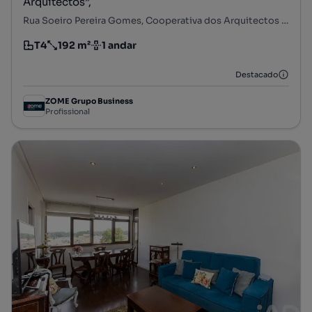
Arquitectos”,
Rua Soeiro Pereira Gomes, Cooperativa dos Arquitectos - Fonte da Moura - Pedra Verde, Aldoar, Foz do Douro e Nevogilde, Porto, Porto
T4
192 m²
1 andar
Tipologia
Preço por metro quadrado
Andar
Destacado
ZOME Grupo Business
Profissional