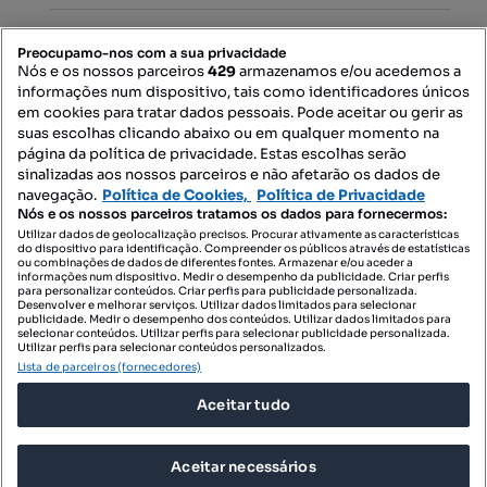
PORTAIS
Preocupamo-nos com a sua privacidade
Nós e os nossos parceiros
429
armazenamos e/ou acedemos a
informações num dispositivo, tais como identificadores únicos
Mapa do Site
em cookies para tratar dados pessoais. Pode aceitar ou gerir as
suas escolhas clicando abaixo ou em qualquer momento na
página da política de privacidade. Estas escolhas serão
sinalizadas aos nossos parceiros e não afetarão os dados de
Contacte-nos
navegação.
Política de Cookies,
Política de Privacidade
Nós e os nossos parceiros tratamos os dados para fornecermos:
Utilizar dados de geolocalização precisos. Procurar ativamente as características
do dispositivo para identificação. Compreender os públicos através de estatísticas
SIGA-NOS:
ou combinações de dados de diferentes fontes. Armazenar e/ou aceder a
informações num dispositivo. Medir o desempenho da publicidade. Criar perfis
para personalizar conteúdos. Criar perfis para publicidade personalizada.
Desenvolver e melhorar serviços. Utilizar dados limitados para selecionar
publicidade. Medir o desempenho dos conteúdos. Utilizar dados limitados para
selecionar conteúdos. Utilizar perfis para selecionar publicidade personalizada.
DESCARREGAR NA:
Utilizar perfis para selecionar conteúdos personalizados.
Lista de parceiros (fornecedores)
Aceitar tudo
Aceitar necessários
© 2026 Imovirtual.com, OLX Portugal, S.A.