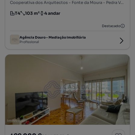
Cooperativa dos Arquitectos - Fonte da Moura - Pedra Verde, Aldoar, Foz do Douro e Nevogilde, Porto, Porto
T4
103 m²
4 andar
Tipologia
Preço por metro quadrado
Andar
Destacado
Agência Douro - Mediação Imobiliária
Profissional