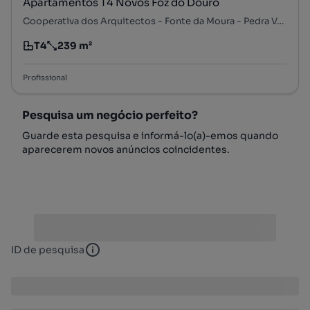
Apartamentos T4 Novos Foz do Douro
Cooperativa dos Arquitectos - Fonte da Moura - Pedra Verde, Aldoar, Foz do Douro e Nevogilde, Porto, Porto
T4
239 m²
Tipologia
Preço por metro quadrado
Profissional
Pesquisa um negócio perfeito?
Guarde esta pesquisa e informá-lo(a)-emos quando
aparecerem novos anúncios coincidentes.
ID de pesquisa
ID de pesquisa