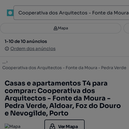
1
Mapa
Mapa
Filtros
Guardar pesquisa
2
1-10 de 10 anúncios
1-10 de 10 anúncios
Ordenar
Ordem dos anúncios
Ordem dos anúncios
...
Cooperativa dos Arquitectos - Fonte da Moura - Pedra Verde
Casas e apartamentos T4 para
comprar: Cooperativa dos
Arquitectos - Fonte da Moura -
Pedra Verde, Aldoar, Foz do Douro
e Nevogilde, Porto
Ver Mapa