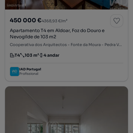
450 000 €
4368,93 €/m²
Apartamento T4 em Aldoar, Foz do Douro e
Nevogilde de 103 m2
Cooperativa dos Arquitectos - Fonte da Moura - Pedra Verde, Aldoar, Foz do Douro e Nevogilde, Porto, Porto
T4
103 m²
4 andar
Tipologia
Preço por metro quadrado
Andar
IAD Portugal
Profissional