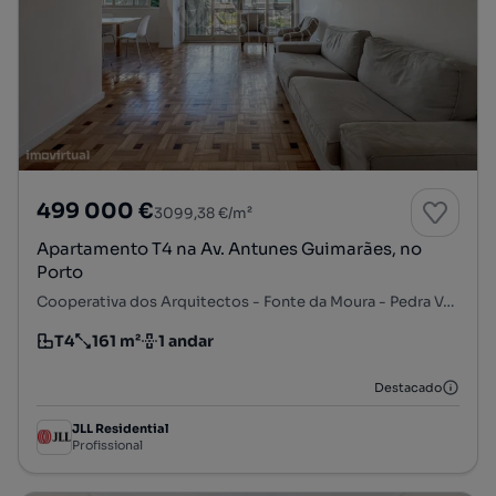
499 000 €
3099,38 €/m²
Apartamento T4 na Av. Antunes Guimarães, no
Porto
Cooperativa dos Arquitectos - Fonte da Moura - Pedra Verde, Aldoar, Foz do Douro e Nevogilde, Porto, Porto
T4
161 m²
1 andar
Tipologia
Preço por metro quadrado
Andar
Destacado
JLL Residential
Profissional