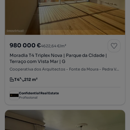
980 000 €
4622,64 €/m²
Moradia T4 Triplex Nova | Parque da Cidade |
Terraço com Vista Mar | G
Cooperativa dos Arquitectos - Fonte da Moura - Pedra Verde, Aldoar, Foz do Douro e Nevogilde, Porto, Porto
T4
212 m²
Tipologia
Preço por metro quadrado
Confidential Real Estate
Profissional