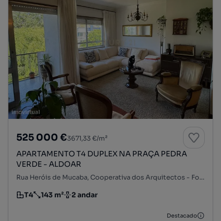
525 000 €
3671,33 €/m²
APARTAMENTO T4 DUPLEX NA PRAÇA PEDRA
VERDE - ALDOAR
Rua Heróis de Mucaba, Cooperativa dos Arquitectos - Fonte da Moura - Pedra Verde, Aldoar, Foz do Douro e Nevogilde, Porto, Porto
T4
143 m²
2 andar
Tipologia
Preço por metro quadrado
Andar
Destacado