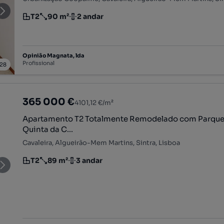
T2
90 m²
2 andar
Tipologia
Preço por metro quadrado
Andar
Opinião Magnata, lda
Profissional
28
365 000 €
4101,12 €/m²
Apartamento T2 Totalmente Remodelado com Parqu
Quinta da C...
Cavaleira, Algueirão-Mem Martins, Sintra, Lisboa
T2
89 m²
3 andar
Tipologia
Preço por metro quadrado
Andar