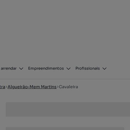
 arrendar
Empreendimentos
Profissionais
tra
Algueirão-Mem Martins
Cavaleira