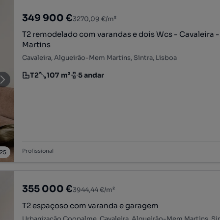
349 900 €
3270,09 €/m²
T2 remodelado com varandas e dois Wcs - Cavaleira
Martins
Cavaleira, Algueirão-Mem Martins, Sintra, Lisboa
T2
107 m²
5 andar
Tipologia
Preço por metro quadrado
Andar
Profissional
25
355 000 €
3944,44 €/m²
T2 espaçoso com varanda e garagem
Urbanização Coopalme, Cavaleira, Algueirão-Mem Martins, Sin