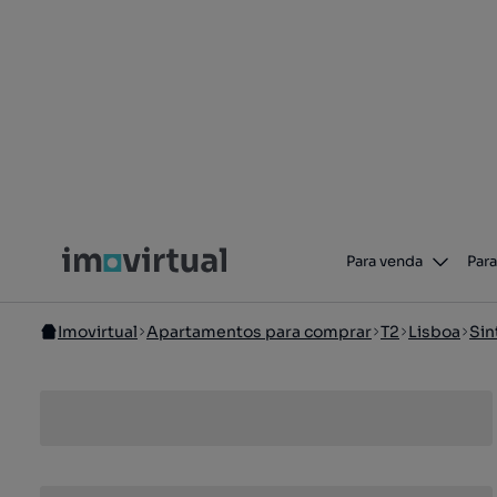
Para venda
Para
Imovirtual
Apartamentos para comprar
T2
Lisboa
Sin