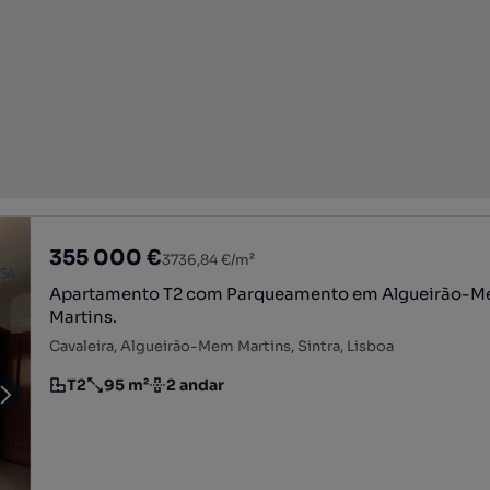
355 000 €
3736,84 €/m²
Apartamento T2 com Parqueamento em Algueirão-
Martins.
Cavaleira, Algueirão-Mem Martins, Sintra, Lisboa
T2
95 m²
2 andar
Tipologia
Preço por metro quadrado
Andar