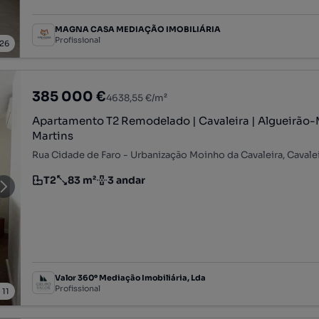
MAGNA CASA MEDIAÇÃO IMOBILIÁRIA
Profissional
26
385 000 €
4638,55 €/m²
Apartamento T2 Remodelado | Cavaleira | Algueirã
Martins
T2
83 m²
3 andar
Tipologia
Preço por metro quadrado
Andar
Valor 360º Mediação Imobiliária, Lda
Profissional
/
11