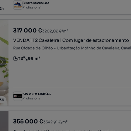
Sintraneves Lda
Profissional
24
317 000 €
3202,02 €/m²
VENDA l T2 Cavaleira l Com lugar de estacionamento
T2
99 m²
Tipologia
Preço por metro quadrado
KW ALFA LISBOA
Profissional
36
355 000 €
3542,91 €/m²