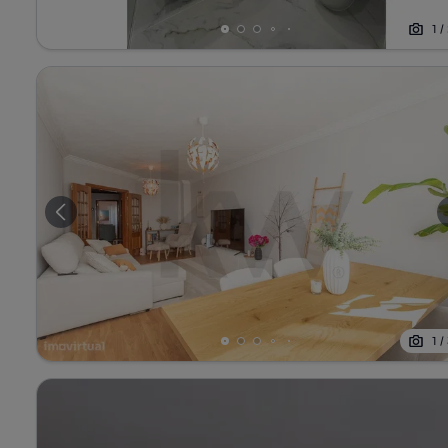
1
/
1
/