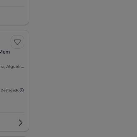
o-Mem
Rua Cidade de Faro - Urbanização Moinho da Cavaleira, Cavaleira, Algueirão-Mem Martins, Sintra, Lisboa
Destacado