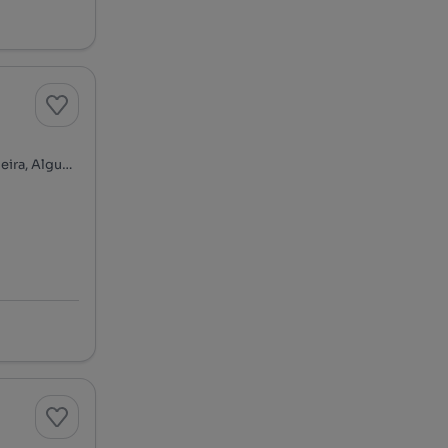
Rua Cidade de Olhão - Urbanização Moinho da Cavaleira, Cavaleira, Algueirão-Mem Martins, Sintra, Lisboa