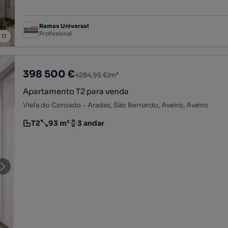
Remax Universal
Profissional
/
11
398 500 €
4284,95 €/m²
Apartamento T2 para venda
Viela do Coroado - Aradas, São Bernardo, Aveiro, Aveiro
T2
93 m²
3 andar
Tipologia
Preço por metro quadrado
Andar