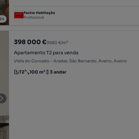
Factor Habitação
Profissional
24
398 000 €
3980 €/m²
Apartamento T2 para venda
Viela do Coroado - Aradas, São Bernardo, Aveiro, Aveiro
T2
100 m²
3 andar
Tipologia
Preço por metro quadrado
Andar