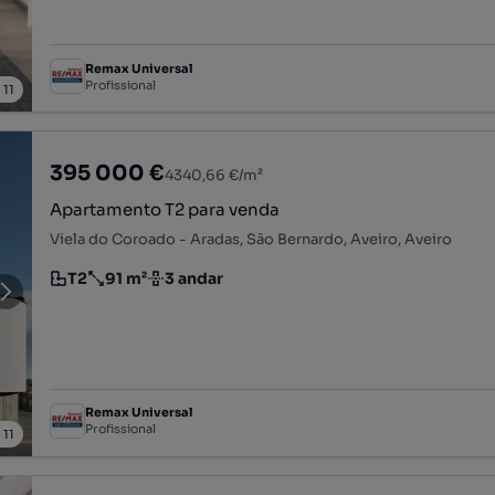
Remax Universal
Profissional
/
11
395 000 €
4340,66 €/m²
Apartamento T2 para venda
Viela do Coroado - Aradas, São Bernardo, Aveiro, Aveiro
T2
91 m²
3 andar
Tipologia
Preço por metro quadrado
Andar
Remax Universal
Profissional
/
11