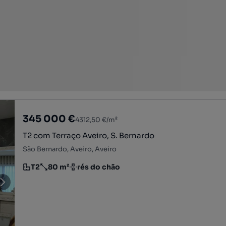
345 000 €
4312,50 €/m²
T2 com Terraço Aveiro, S. Bernardo
São Bernardo, Aveiro, Aveiro
T2
80 m²
rés do chão
Tipologia
Preço por metro quadrado
Andar