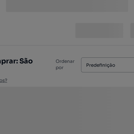
prar: São
Ordenar
Predefinição
por
os?