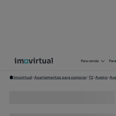
Para venda
Para
Imovirtual
Apartamentos para comprar
T2
Aveiro
Ave