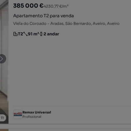
385 000 €
4230,77 €/m²
Apartamento T2 para venda
Viela do Coroado - Aradas, São Bernardo, Aveiro, Aveiro
T2
91 m²
2 andar
Tipologia
Preço por metro quadrado
Andar
Remax Universal
Profissional
/
11