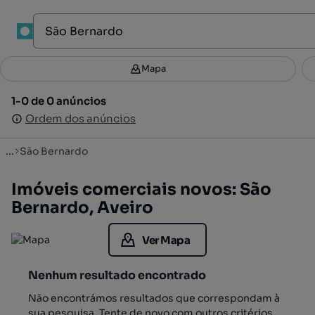
1
Mapa
Mapa
Filtros
Guardar pesquisa
3
1-0 de 0 anúncios
1-0 de 0 anúncios
Ordenar
Ordem dos anúncios
Ordem dos anúncios
...
São Bernardo
Imóveis comerciais novos: São
Bernardo, Aveiro
Ver Mapa
Nenhum resultado encontrado
Não encontrámos resultados que correspondam à
sua pesquisa. Tente de novo com outros critérios