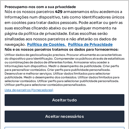
PORTAIS
Preocupamo-nos com a sua privacidade
Nós e os nossos parceiros
429
armazenamos e/ou acedemos a
informações num dispositivo, tais como identificadores únicos
Mapa do Site
em cookies para tratar dados pessoais. Pode aceitar ou gerir as
suas escolhas clicando abaixo ou em qualquer momento na
página da política de privacidade. Estas escolhas serão
sinalizadas aos nossos parceiros e não afetarão os dados de
Contacte-nos
navegação.
Política de Cookies,
Política de Privacidade
Nós e os nossos parceiros tratamos os dados para fornecermos:
Utilizar dados de geolocalização precisos. Procurar ativamente as características
do dispositivo para identificação. Compreender os públicos através de estatísticas
SIGA-NOS:
ou combinações de dados de diferentes fontes. Armazenar e/ou aceder a
informações num dispositivo. Medir o desempenho da publicidade. Criar perfis
para personalizar conteúdos. Criar perfis para publicidade personalizada.
Desenvolver e melhorar serviços. Utilizar dados limitados para selecionar
publicidade. Medir o desempenho dos conteúdos. Utilizar dados limitados para
selecionar conteúdos. Utilizar perfis para selecionar publicidade personalizada.
DESCARREGAR NA:
Utilizar perfis para selecionar conteúdos personalizados.
Lista de parceiros (fornecedores)
Aceitar tudo
Aceitar necessários
© 2026 Imovirtual.com, OLX Portugal, S.A.
TERMOS DE UTILIZAÇÃO