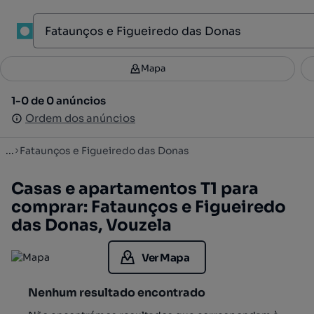
1
Mapa
Mapa
Filtros
Guardar pesquisa
2
1-0 de 0 anúncios
1-0 de 0 anúncios
Ordenar
Ordem dos anúncios
Ordem dos anúncios
...
Fataunços e Figueiredo das Donas
Casas e apartamentos T1 para
comprar: Fataunços e Figueiredo
das Donas, Vouzela
Ver Mapa
Nenhum resultado encontrado