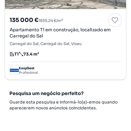
135 000 €
1839,24 €/m²
Apartamento T1 em construção, localizado em
Carregal do Sal
Carregal do Sal, Carregal do Sal, Viseu
T1
73.4 m²
Tipologia
Preço por metro quadrado
EasyGest
Profissional
Pesquisa um negócio perfeito?
Guarde esta pesquisa e informá-lo(a)-emos quando
aparecerem novos anúncios coincidentes.