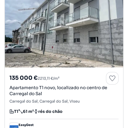
135 000 €
2213,11 €/m²
Apartamento T1 novo, localizado no centro de
Carregal do Sal
Carregal do Sal, Carregal do Sal, Viseu
T1
61 m²
rés do chão
Tipologia
Preço por metro quadrado
Andar
EasyGest