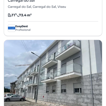
Carregal do Sal
Carregal do Sal, Carregal do Sal, Viseu
T1
73.4 m²
Tipologia
Preço por metro quadrado
EasyGest
Profissional