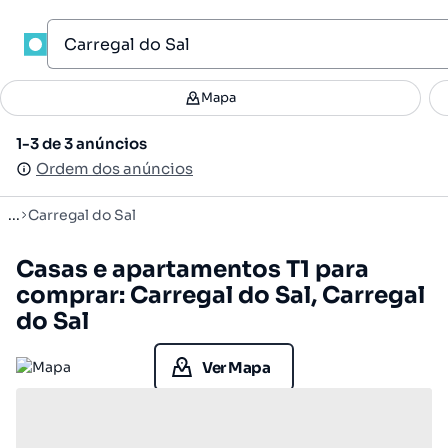
1
Mapa
Mapa
Filtros
Guardar pesquisa
2
1-3 de 3 anúncios
1-3 de 3 anúncios
Ordenar
Ordem dos anúncios
Ordem dos anúncios
...
Carregal do Sal
Casas e apartamentos T1 para
comprar: Carregal do Sal, Carregal
do Sal
Ver Mapa