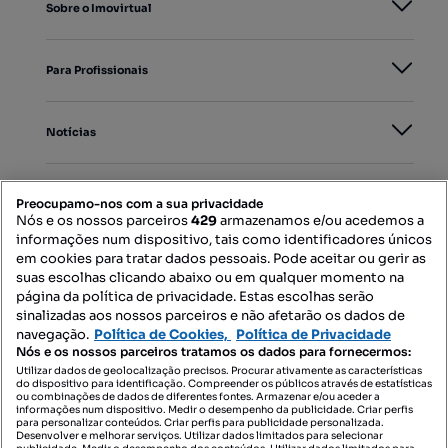
Sobre o Imovirtual
Para Profissionais
Notícias
PORTAIS
Preocupamo-nos com a sua privacidade
Nós e os nossos parceiros
429
armazenamos e/ou acedemos a
informações num dispositivo, tais como identificadores únicos
Mapa do Site
em cookies para tratar dados pessoais. Pode aceitar ou gerir as
suas escolhas clicando abaixo ou em qualquer momento na
página da política de privacidade. Estas escolhas serão
sinalizadas aos nossos parceiros e não afetarão os dados de
Contacte-nos
navegação.
Política de Cookies,
Política de Privacidade
Nós e os nossos parceiros tratamos os dados para fornecermos:
Utilizar dados de geolocalização precisos. Procurar ativamente as características
do dispositivo para identificação. Compreender os públicos através de estatísticas
SIGA-NOS:
ou combinações de dados de diferentes fontes. Armazenar e/ou aceder a
informações num dispositivo. Medir o desempenho da publicidade. Criar perfis
para personalizar conteúdos. Criar perfis para publicidade personalizada.
Desenvolver e melhorar serviços. Utilizar dados limitados para selecionar