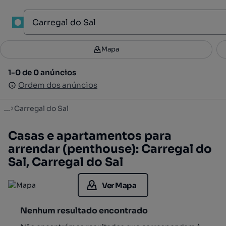
1
Mapa
Mapa
Filtros
Guardar pesquisa
3
1-0 de 0 anúncios
1-0 de 0 anúncios
Ordenar
Ordem dos anúncios
Ordem dos anúncios
...
Carregal do Sal
Casas e apartamentos para
arrendar (penthouse): Carregal do
Sal, Carregal do Sal
Ver Mapa
Nenhum resultado encontrado