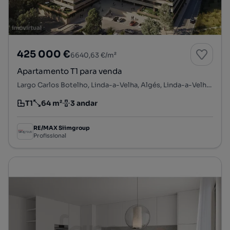
425 000 €
6640,63 €/m²
Apartamento T1 para venda
Largo Carlos Botelho, Linda-a-Velha, Algés, Linda-a-Velha e Cruz Quebrada-Dafundo, Oeiras, Lisboa
T1
64 m²
3 andar
Tipologia
Preço por metro quadrado
Andar
RE/MAX Siimgroup
Profissional