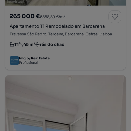
265 000 €
5888,89 €/m²
Apartamento T1 Remodelado em Barcarena
Travessa São Pedro, Tercena, Barcarena, Oeiras, Lisboa
T1
45 m²
rés do chão
Tipologia
Preço por metro quadrado
Andar
Imojoy Real Estate
Profissional