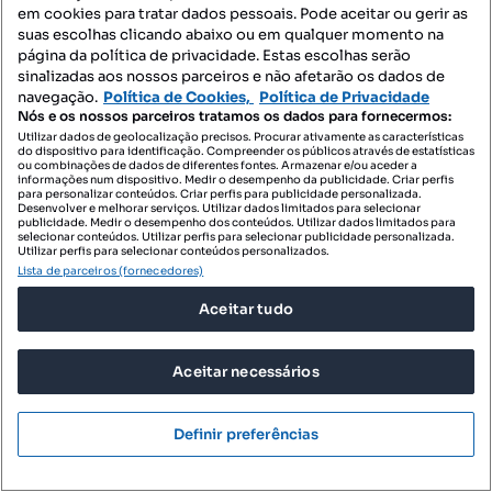
em cookies para tratar dados pessoais. Pode aceitar ou gerir as
suas escolhas clicando abaixo ou em qualquer momento na
página da política de privacidade. Estas escolhas serão
sinalizadas aos nossos parceiros e não afetarão os dados de
navegação.
Política de Cookies,
Política de Privacidade
Nós e os nossos parceiros tratamos os dados para fornecermos:
Utilizar dados de geolocalização precisos. Procurar ativamente as características
do dispositivo para identificação. Compreender os públicos através de estatísticas
ou combinações de dados de diferentes fontes. Armazenar e/ou aceder a
informações num dispositivo. Medir o desempenho da publicidade. Criar perfis
para personalizar conteúdos. Criar perfis para publicidade personalizada.
Desenvolver e melhorar serviços. Utilizar dados limitados para selecionar
publicidade. Medir o desempenho dos conteúdos. Utilizar dados limitados para
selecionar conteúdos. Utilizar perfis para selecionar publicidade personalizada.
Utilizar perfis para selecionar conteúdos personalizados.
Lista de parceiros (fornecedores)
Aceitar tudo
649 000 €
8112,50 €/m²
Apartamento com Vista Rio no Alto de Algés
Aceitar necessários
Rua Cândido dos Reis, Algés, Algés, Linda-a-Velha e Cruz Quebrada-Dafundo, Oeiras, Lisboa
Definir preferências
T1
80 m²
Tipologia
Preço por metro quadrado