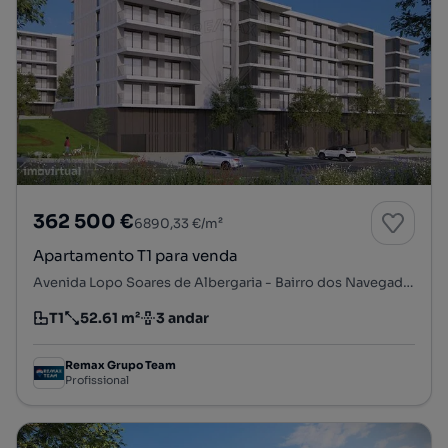
362 500 €
6890,33 €/m²
Apartamento T1 para venda
Avenida Lopo Soares de Albergaria - Bairro dos Navegadores, Porto Salvo, Oeiras, Lisboa
T1
52.61 m²
3 andar
Tipologia
Preço por metro quadrado
Andar
Remax Grupo Team
Profissional