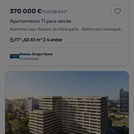
370 000 €
7032,88 €/m²
Apartamento T1 para venda
Avenida Lopo Soares de Albergaria - Bairro dos Navegadores, Porto Salvo, Oeiras, Lisboa
T1
52.61 m²
4 andar
Tipologia
Preço por metro quadrado
Andar
Remax Grupo Team
Profissional