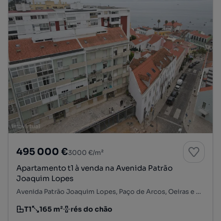
495 000 €
3000 €/m²
Apartamento t1 à venda na Avenida Patrão
Joaquim Lopes
Avenida Patrão Joaquim Lopes, Paço de Arcos, Oeiras e S. Julião da Barra, Paço de Arcos e Caxias, Oeiras, Lisboa
T1
165 m²
rés do chão
Tipologia
Preço por metro quadrado
Andar