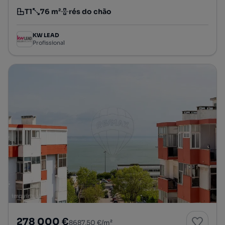
T1
76 m²
rés do chão
Tipologia
Preço por metro quadrado
Andar
KW LEAD
Profissional
278 000 €
8687,50 €/m²