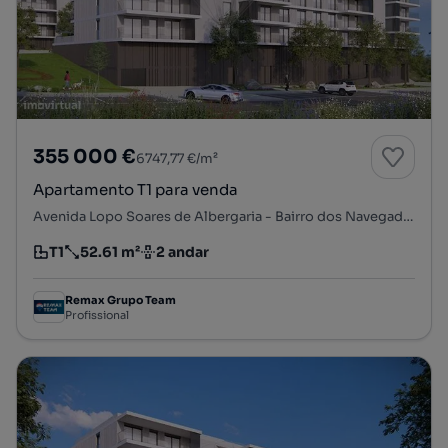
355 000 €
6747,77 €/m²
Apartamento T1 para venda
Avenida Lopo Soares de Albergaria - Bairro dos Navegadores, Porto Salvo, Oeiras, Lisboa
T1
52.61 m²
2 andar
Tipologia
Preço por metro quadrado
Andar
Remax Grupo Team
Profissional