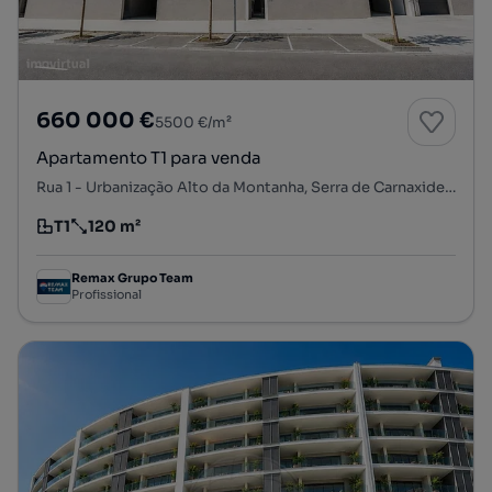
660 000 €
5500 €/m²
Apartamento T1 para venda
Rua 1 - Urbanização Alto da Montanha, Serra de Carnaxide - Parque de Santa Cruz, Carnaxide e Queijas, Oeiras, Lisboa
T1
120 m²
Tipologia
Preço por metro quadrado
Remax Grupo Team
Profissional