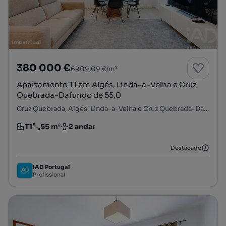
380 000 €
6909,09 €/m²
Apartamento T1 em Algés, Linda-a-Velha e Cruz
Quebrada-Dafundo de 55,0
Cruz Quebrada, Algés, Linda-a-Velha e Cruz Quebrada-Dafundo, Oeiras, Lisboa
T1
55 m²
2 andar
Tipologia
Preço por metro quadrado
Andar
Destacado
IAD Portugal
Profissional