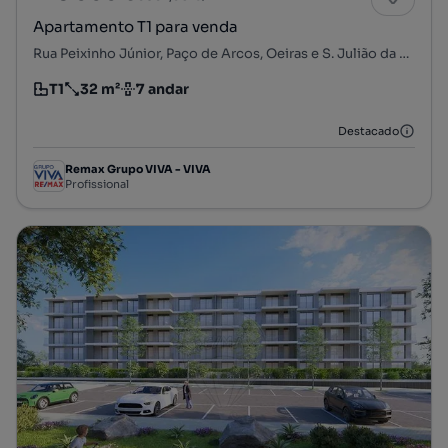
Apartamento T1 para venda
Rua Peixinho Júnior, Paço de Arcos, Oeiras e S. Julião da Barra, Paço de Arcos e Caxias, Oeiras, Lisboa
T1
32 m²
7 andar
Tipologia
Preço por metro quadrado
Andar
Destacado
Remax Grupo VIVA - VIVA
Profissional