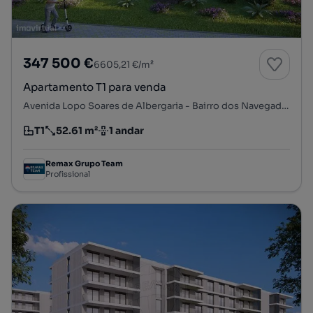
347 500 €
6605,21 €/m²
Apartamento T1 para venda
Avenida Lopo Soares de Albergaria - Bairro dos Navegadores, Porto Salvo, Oeiras, Lisboa
T1
52.61 m²
1 andar
Tipologia
Preço por metro quadrado
Andar
Remax Grupo Team
Profissional