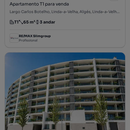
Apartamento T1 para venda
Largo Carlos Botelho, Linda-a-Velha, Algés, Linda-a-Velha e Cruz Quebrada-Dafundo, Oeiras, Lisboa
T1
65 m²
3 andar
Tipologia
Preço por metro quadrado
Andar
RE/MAX Siimgroup
Profissional