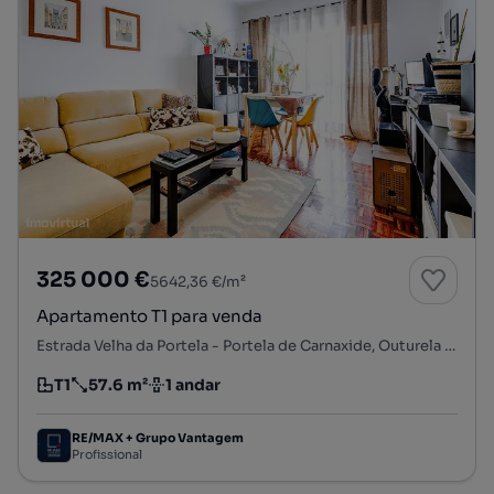
325 000 €
5642,36 €/m²
Apartamento T1 para venda
Estrada Velha da Portela - Portela de Carnaxide, Outurela - Portela, Carnaxide e Queijas, Oeiras, Lisboa
T1
57.6 m²
1 andar
Tipologia
Preço por metro quadrado
Andar
RE/MAX + Grupo Vantagem
Profissional