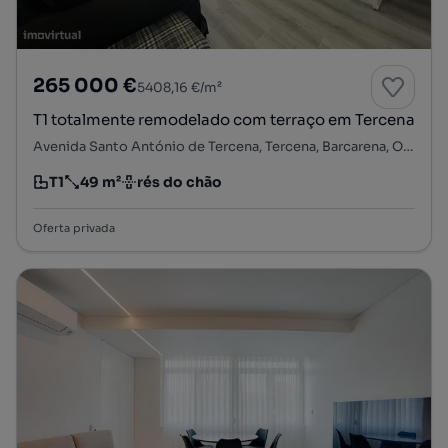
265 000 €
5408,16 €/m²
T1 totalmente remodelado com terraço em Tercena
Avenida Santo António de Tercena, Tercena, Barcarena, Oeiras, Lisboa
T1
49 m²
rés do chão
Tipologia
Preço por metro quadrado
Andar
Oferta privada