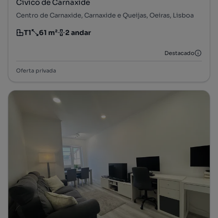
Cívico de Carnaxide
Centro de Carnaxide, Carnaxide e Queijas, Oeiras, Lisboa
T1
61 m²
2 andar
Tipologia
Preço por metro quadrado
Andar
Destacado
Oferta privada