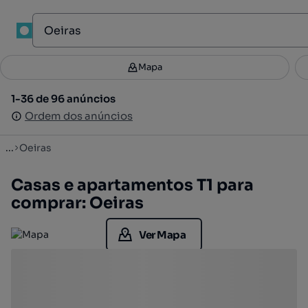
1
Mapa
Mapa
Filtros
Guardar pesquisa
2
1-36 de 96 anúncios
1-36 de 96 anúncios
Ordenar
Ordem dos anúncios
Ordem dos anúncios
...
Oeiras
Casas e apartamentos T1 para
comprar: Oeiras
Ver Mapa