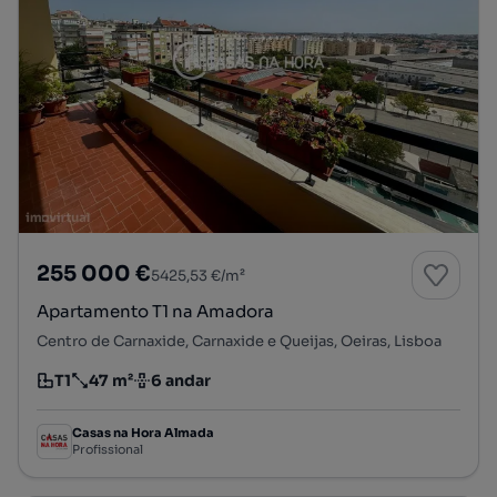
255 000 €
5425,53 €/m²
Apartamento T1 na Amadora
Centro de Carnaxide, Carnaxide e Queijas, Oeiras, Lisboa
T1
47 m²
6 andar
Tipologia
Preço por metro quadrado
Andar
Casas na Hora Almada
Profissional