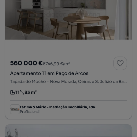
560 000 €
6746,99 €/m²
Apartamento T1 em Paço de Arcos
Tapada do Mocho - Nova Morada, Oeiras e S. Julião da Barra, Paço de Arcos e Caxias, Oeiras, Lisboa
T1
83 m²
Tipologia
Preço por metro quadrado
Fátima & Mário - Mediação Imobiliária, Lda.
Profissional