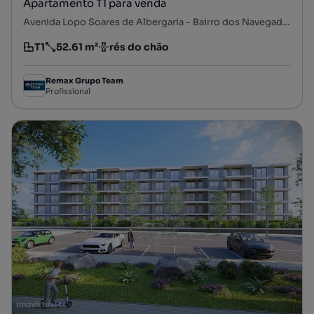
Apartamento T1 para venda
Avenida Lopo Soares de Albergaria - Bairro dos Navegadores, Porto Salvo, Oeiras, Lisboa
T1
52.61 m²
rés do chão
Tipologia
Preço por metro quadrado
Andar
Remax Grupo Team
Profissional