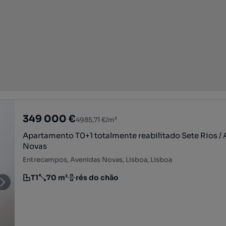
349 000 €
4985,71 €/m²
Apartamento T0+1 totalmente reabilitado Sete Rios /
Novas
Entrecampos, Avenidas Novas, Lisboa, Lisboa
T1
70 m²
rés do chão
Tipologia
Preço por metro quadrado
Andar