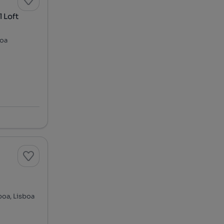
 Loft
boa
boa, Lisboa