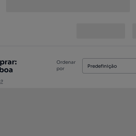
prar:
Ordenar
Predefinição
sboa
por
s?