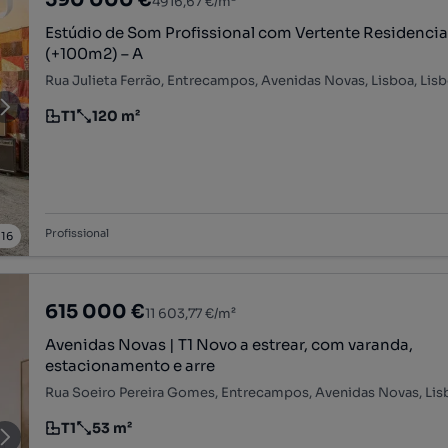
4916,67 €/m²
Estúdio de Som Profissional com Vertente Residencial
(+100m2) – A
Rua Julieta Ferrão, Entrecampos, Avenidas Novas, Lisboa, Lis
T1
120 m²
Tipologia
Preço por metro quadrado
Profissional
/
16
615 000 €
11 603,77 €/m²
Avenidas Novas | T1 Novo a estrear, com varanda,
estacionamento e arre
Rua Soeiro Pereira Gomes, Entrecampos, Avenidas Novas, Lis
T1
53 m²
Tipologia
Preço por metro quadrado