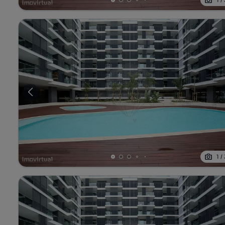
1
/
1
/