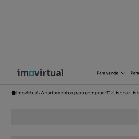
Para venda
Para
Imovirtual
Apartamentos para comprar
T1
Lisboa
Lis