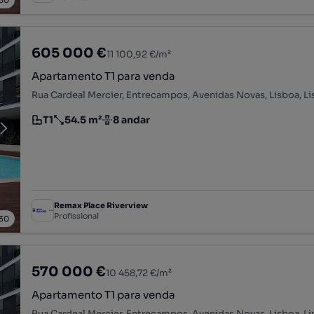
30
605 000 €
11 100,92 €/m²
Apartamento T1 para venda
Rua Cardeal Mercier, Entrecampos, Avenidas Novas, Lisboa, L
T1
54.5 m²
8 andar
Tipologia
Preço por metro quadrado
Andar
Remax Place Riverview
Profissional
30
570 000 €
10 458,72 €/m²
Apartamento T1 para venda
Rua Cardeal Mercier, Entrecampos, Avenidas Novas, Lisboa, L