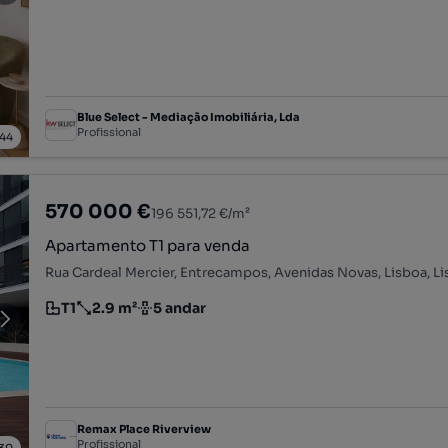
Blue Select - Mediação Imobiliária, Lda
Profissional
44
570 000 €
196 551,72 €/m²
Apartamento T1 para venda
Rua Cardeal Mercier, Entrecampos, Avenidas Novas, Lisboa, L
T1
2.9 m²
5 andar
Tipologia
Preço por metro quadrado
Andar
Remax Place Riverview
Profissional