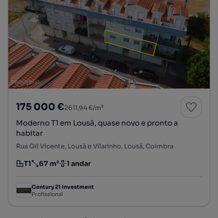
175 000 €
2611,94 €/m²
Moderno T1 em Lousã, quase novo e pronto a
habitar
Rua Gil Vicente, Lousã e Vilarinho, Lousã, Coimbra
T1
67 m²
1 andar
Tipologia
Preço por metro quadrado
Andar
Century 21 Investment
Profissional