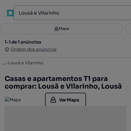
1
Mapa
Mapa
Filtros
Guardar pesquisa
2
1-1 de 1 anúncios
1-1 de 1 anúncios
Ordenar
Ordem dos anúncios
Ordem dos anúncios
...
Lousã e Vilarinho
Casas e apartamentos T1 para
comprar: Lousã e Vilarinho, Lousã
Ver Mapa