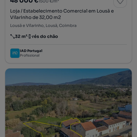
48 000 €
1500 €/m²
Loja / Estabelecimento Comercial em Lousã e
Vilarinho de 32,00 m2
Lousã e Vilarinho, Lousã, Coimbra
32 m²
rés do chão
Preço por metro quadrado
Andar
IAD Portugal
Profissional