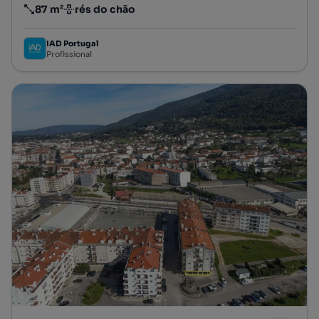
87 m²
rés do chão
Preço por metro quadrado
Andar
IAD Portugal
Profissional