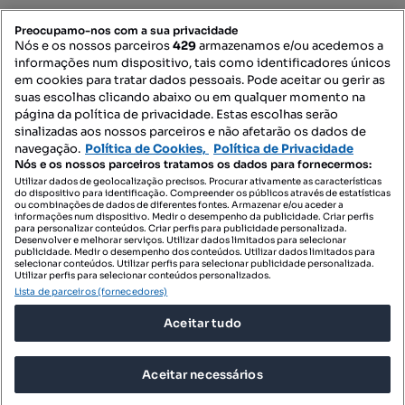
PORTAIS
Preocupamo-nos com a sua privacidade
Nós e os nossos parceiros
429
armazenamos e/ou acedemos a
informações num dispositivo, tais como identificadores únicos
Mapa do Site
em cookies para tratar dados pessoais. Pode aceitar ou gerir as
suas escolhas clicando abaixo ou em qualquer momento na
página da política de privacidade. Estas escolhas serão
sinalizadas aos nossos parceiros e não afetarão os dados de
Contacte-nos
navegação.
Política de Cookies,
Política de Privacidade
Nós e os nossos parceiros tratamos os dados para fornecermos:
Utilizar dados de geolocalização precisos. Procurar ativamente as características
do dispositivo para identificação. Compreender os públicos através de estatísticas
SIGA-NOS:
ou combinações de dados de diferentes fontes. Armazenar e/ou aceder a
informações num dispositivo. Medir o desempenho da publicidade. Criar perfis
para personalizar conteúdos. Criar perfis para publicidade personalizada.
Desenvolver e melhorar serviços. Utilizar dados limitados para selecionar
publicidade. Medir o desempenho dos conteúdos. Utilizar dados limitados para
selecionar conteúdos. Utilizar perfis para selecionar publicidade personalizada.
DESCARREGAR NA:
Utilizar perfis para selecionar conteúdos personalizados.
Lista de parceiros (fornecedores)
Aceitar tudo
Aceitar necessários
© 2026 Imovirtual.com, OLX Portugal, S.A.