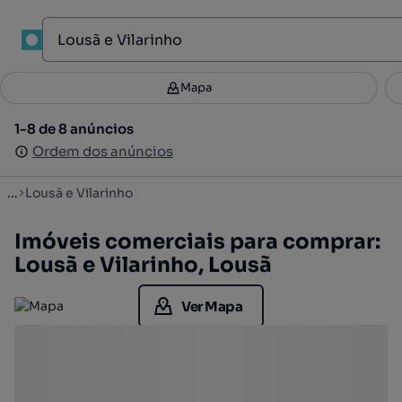
1
Mapa
Mapa
Filtros
Guardar pesquisa
2
1-8 de 8 anúncios
1-8 de 8 anúncios
Ordenar
Ordem dos anúncios
Ordem dos anúncios
...
Lousã e Vilarinho
Imóveis comerciais para comprar:
Lousã e Vilarinho, Lousã
Ver Mapa