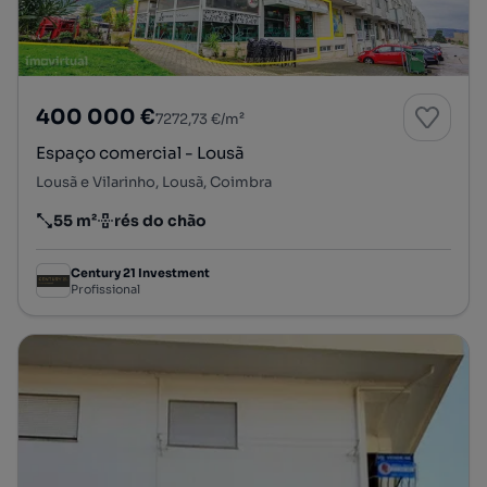
400 000 €
7272,73 €/m²
Espaço comercial - Lousã
Lousã e Vilarinho, Lousã, Coimbra
55 m²
rés do chão
Preço por metro quadrado
Andar
Century 21 Investment
Profissional