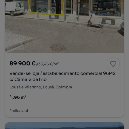
89 900 €
936,46 €/m²
Vende-se loja / estabelecimento comercial 96M2
c/ Câmara de frio
Lousã e Vilarinho, Lousã, Coimbra
96 m²
Preço por metro quadrado
Profissional