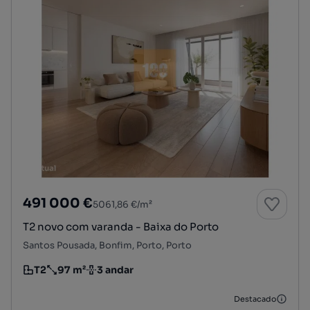
491 000 €
5061,86 €/m²
T2 novo com varanda - Baixa do Porto
Santos Pousada, Bonfim, Porto, Porto
T2
97 m²
3 andar
Tipologia
Preço por metro quadrado
Andar
Destacado