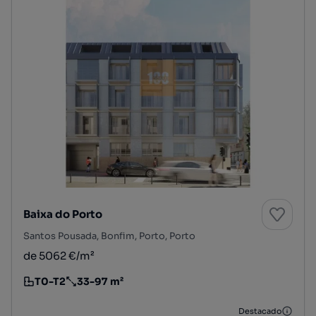
Baixa do Porto
Santos Pousada, Bonfim, Porto, Porto
de 5062 €/m²
T0-T2
33-97 m²
Tipologia
Preço por metro quadrado
Destacado