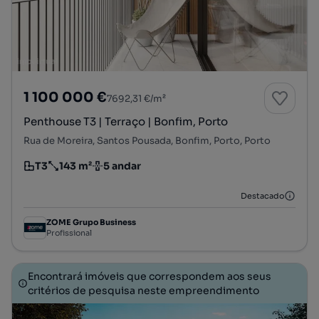
1 100 000 €
7692,31 €/m²
Penthouse T3 | Terraço | Bonfim, Porto
Rua de Moreira, Santos Pousada, Bonfim, Porto, Porto
T3
143 m²
5 andar
Tipologia
Preço por metro quadrado
Andar
Destacado
ZOME Grupo Business
Profissional
Encontrará imóveis que correspondem aos seus
critérios de pesquisa neste empreendimento