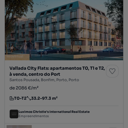
Vallada City Flats: apartamentos T0, T1 e T2,
à venda, centro do Port
Santos Pousada, Bonfim, Porto, Porto
de 2086 €/m²
T0-T2
33.2-97.3 m²
Tipologia
Preço por metro quadrado
Luximos Christie's International Real Estate
Empreendimentos