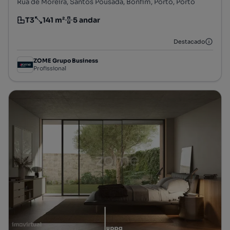
Rua de Moreira, Santos Pousada, Bonfim, Porto, Porto
T3
141 m²
5 andar
Tipologia
Preço por metro quadrado
Andar
Destacado
ZOME Grupo Business
Profissional