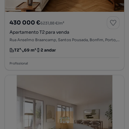
430 000 €
6231,88 €/m²
Apartamento T2 para venda
Rua Anselmo Braancamp, Santos Pousada, Bonfim, Porto, Porto
T2
69 m²
2 andar
Tipologia
Preço por metro quadrado
Andar
Profissional