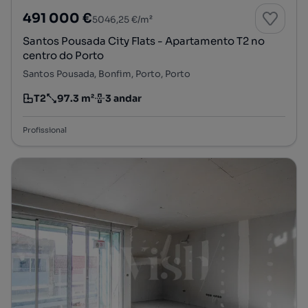
491 000 €
5046,25 €/m²
Santos Pousada City Flats - Apartamento T2 no
centro do Porto
Santos Pousada, Bonfim, Porto, Porto
T2
97.3 m²
3 andar
Tipologia
Preço por metro quadrado
Andar
Profissional