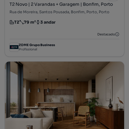
T2 Novo | 2 Varandas + Garagem | Bonfim, Porto
Rua de Moreira, Santos Pousada, Bonfim, Porto, Porto
T2
79 m²
3 andar
Tipologia
Preço por metro quadrado
Andar
Destacado
ZOME Grupo Business
Profissional