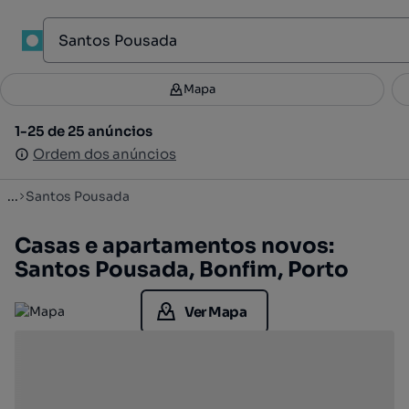
1
Mapa
Mapa
Filtros
Guardar pesquisa
2
1-25 de 25 anúncios
1-25 de 25 anúncios
Ordenar
Ordem dos anúncios
Ordem dos anúncios
...
Santos Pousada
Casas e apartamentos novos:
Santos Pousada, Bonfim, Porto
Ver Mapa