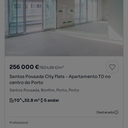
256 000 €
7804,88 €/m²
Santos Pousada City Flats - Apartamento T0 no
centro do Porto
Santos Pousada, Bonfim, Porto, Porto
T0
32.8 m²
5 andar
Tipologia
Preço por metro quadrado
Andar
Destacado
Profissional