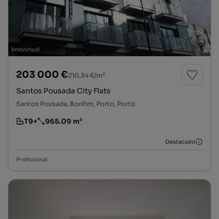
203 000 €
210,34 €/m²
Santos Pousada City Flats
Santos Pousada, Bonfim, Porto, Porto
T9+
965.09 m²
Tipologia
Preço por metro quadrado
Destacado
Profissional