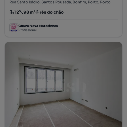
Rua Santo Isidro, Santos Pousada, Bonfim, Porto, Porto
T2
98 m²
rés do chão
Tipologia
Preço por metro quadrado
Andar
Chave Nova Matosinhos
Profissional