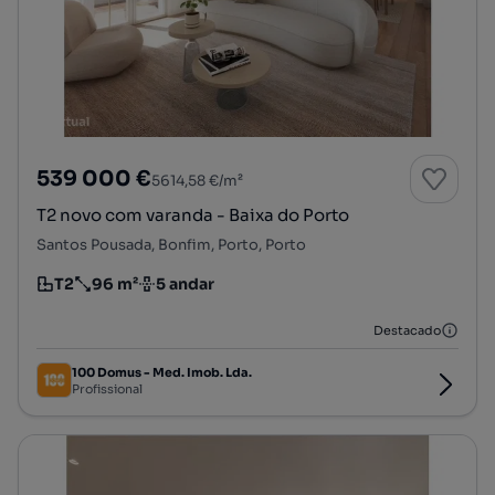
539 000 €
5614,58 €/m²
T2 novo com varanda - Baixa do Porto
Santos Pousada, Bonfim, Porto, Porto
T2
96 m²
5 andar
Tipologia
Preço por metro quadrado
Andar
Destacado
100 Domus - Med. Imob. Lda.
Profissional