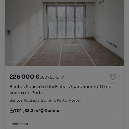
226 000 €
6807,23 €/m²
Santos Pousada City Flats - Apartamento T0 no
centro do Porto
Santos Pousada, Bonfim, Porto, Porto
T0
33.2 m²
3 andar
Tipologia
Preço por metro quadrado
Andar
Profissional