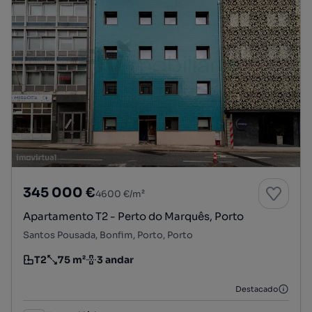
345 000 €
4600 €/m²
Apartamento T2 - Perto do Marquês, Porto
Santos Pousada, Bonfim, Porto, Porto
T2
75 m²
3 andar
Tipologia
Preço por metro quadrado
Andar
Destacado