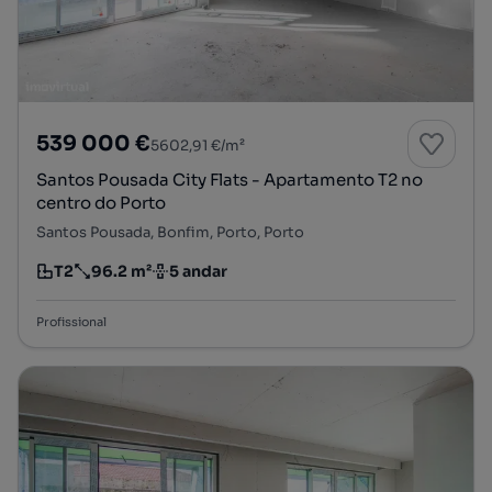
539 000 €
5602,91 €/m²
Santos Pousada City Flats - Apartamento T2 no
centro do Porto
Santos Pousada, Bonfim, Porto, Porto
T2
96.2 m²
5 andar
Tipologia
Preço por metro quadrado
Andar
Profissional