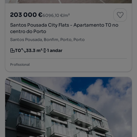
203 000 €
6096,10 €/m²
Santos Pousada City Flats - Apartamento T0 no
centro do Porto
Santos Pousada, Bonfim, Porto, Porto
T0
33.3 m²
1 andar
Tipologia
Preço por metro quadrado
Andar
Profissional