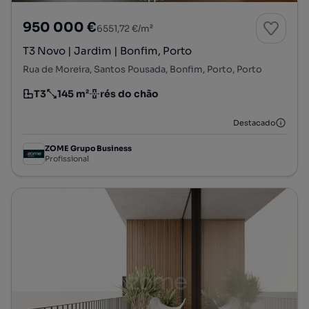
950 000 €
6551,72 €/m²
T3 Novo | Jardim | Bonfim, Porto
Rua de Moreira, Santos Pousada, Bonfim, Porto, Porto
T3
145 m²
rés do chão
Tipologia
Preço por metro quadrado
Andar
Destacado
ZOME Grupo Business
Profissional