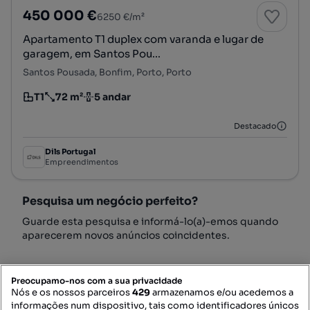
450 000 €
6250 €/m²
Apartamento T1 duplex com varanda e lugar de
garagem, em Santos Pou...
Santos Pousada, Bonfim, Porto, Porto
T1
72 m²
5 andar
Tipologia
Preço por metro quadrado
Andar
Destacado
Dils Portugal
Empreendimentos
Pesquisa um negócio perfeito?
Guarde esta pesquisa e informá-lo(a)-emos quando
aparecerem novos anúncios coincidentes.
Preocupamo-nos com a sua privacidade
Nós e os nossos parceiros
429
armazenamos e/ou acedemos a
informações num dispositivo, tais como identificadores únicos