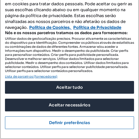
em cookies para tratar dados pessoais. Pode aceitar ou gerir as
suas escolhas clicando abaixo ou em qualquer momento na
ID de pesquisa
ID de pesquisa
página da política de privacidade. Estas escolhas serão
sinalizadas aos nossos parceiros e não afetarão os dados de
navegação.
Política de Cookies,
Política de Privacidade
Nós e os nossos parceiros tratamos os dados para fornecermos:
Utilizar dados de geolocalização precisos. Procurar ativamente as características
do dispositivo para identificação. Compreender os públicos através de estatísticas
ou combinações de dados de diferentes fontes. Armazenar e/ou aceder a
informações num dispositivo. Medir o desempenho da publicidade. Criar perfis
para personalizar conteúdos. Criar perfis para publicidade personalizada.
Desenvolver e melhorar serviços. Utilizar dados limitados para selecionar
publicidade. Medir o desempenho dos conteúdos. Utilizar dados limitados para
selecionar conteúdos. Utilizar perfis para selecionar publicidade personalizada.
Utilizar perfis para selecionar conteúdos personalizados.
Lista de parceiros (fornecedores)
Aceitar tudo
Aceitar necessários
Definir preferências