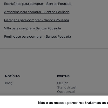
Escritórios para comprar - Santos Pousada
Armazéns para comprar - Santos Pousada
Garagens para comprar - Santos Pousada
Villa para comprar - Santos Pousada
Penthouse para comprar - Santos Pousada
NOTÍCIAS
PORTAIS
Blog
OLX.pt
Standvirtual
Otodom.pl
Storia.ro
Nós e os nossos parceiros tratamos os