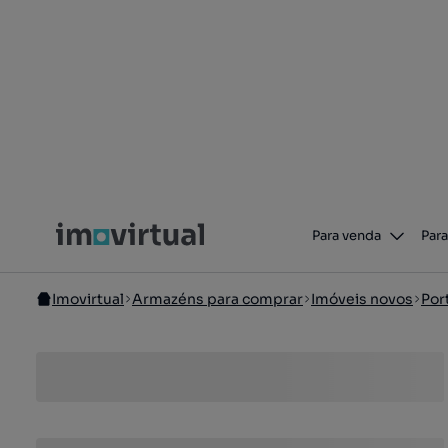
Para venda
Para
Imovirtual
Armazéns para comprar
Imóveis novos
Por