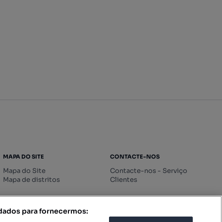
MAPA DO SITE
CONTACTE-NOS
Mapa do Site
Contacte-nos - Serviço
Mapa de distritos
Clientes
 dados para fornecermos: