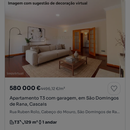
580 000 €
4496,12 €/m²
Apartamento T3 com garagem, em São Domingos
de Rana, Cascais
Rua Ruben Rolo, Cabeço do Mouro, São Domingos de Rana, Cascais, Lisboa
T3
129 m²
1 andar
Tipologia
Preço por metro quadrado
Andar