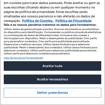
em cookies para tratar dados pessoais. Pode aceitar ou gerir as
suas escolhas clicando abaixo ou em qualquer momento na
página da política de privacidade. Estas escolhas serão
sinalizadas aos nossos parceiros e não afetarão os dados de
1 099 000 €
7850 €/m²
navegação.
Política de Cookies,
Política de Privacidade
Nós e os nossos parceiros tratamos os dados para fornecermos:
T4 DE 2023 COM VISTA MAR, VARANDA E BOX
Utilizar dados de geolocalização precisos. Procurar ativamente as características
PARA 3 CARROS | QUINTA DAS ...
do dispositivo para identificação. Compreender os públicos através de estatísticas
ou combinações de dados de diferentes fontes. Armazenar e/ou aceder a
Carcavelos Centro, Carcavelos e Parede, Cascais, Lisboa
informações num dispositivo. Medir o desempenho da publicidade. Criar perfis
para personalizar conteúdos. Criar perfis para publicidade personalizada.
Desenvolver e melhorar serviços. Utilizar dados limitados para selecionar
T4
140 m²
4 andar
publicidade. Medir o desempenho dos conteúdos. Utilizar dados limitados para
Tipologia
Preço por metro quadrado
Andar
selecionar conteúdos. Utilizar perfis para selecionar publicidade personalizada.
Utilizar perfis para selecionar conteúdos personalizados.
Destacado
Lista de parceiros (fornecedores)
AFINEST LUXURY REAL ESTATE
Aceitar tudo
Profissional
Aceitar necessários
Definir preferências