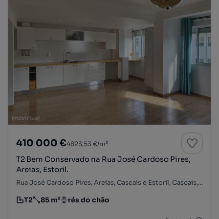
410 000 €
4823,53 €/m²
T2 Bem Conservado na Rua José Cardoso Pires,
Areias, Estoril.
Rua José Cardoso Pires, Areias, Cascais e Estoril, Cascais, Lisboa
T2
85 m²
rés do chão
Tipologia
Preço por metro quadrado
Andar