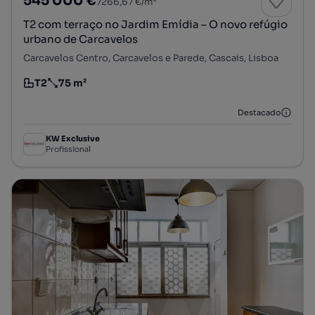
545 000 €
7266,67 €/m²
T2 com terraço no Jardim Emídia – O novo refúgio
urbano de Carcavelos
Carcavelos Centro, Carcavelos e Parede, Cascais, Lisboa
T2
75 m²
Tipologia
Preço por metro quadrado
Destacado
KW Exclusive
Profissional