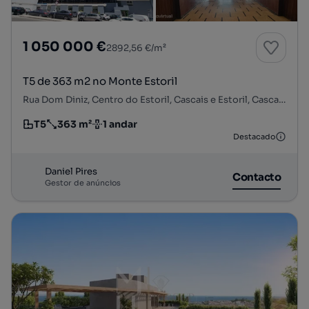
1 050 000 €
2892,56 €/m²
T5 de 363 m2 no Monte Estoril
Rua Dom Diniz, Centro do Estoril, Cascais e Estoril, Cascais, Lisboa
T5
363 m²
1 andar
Tipologia
Preço por metro quadrado
Andar
Destacado
Daniel Pires
Contacto
Gestor de anúncios