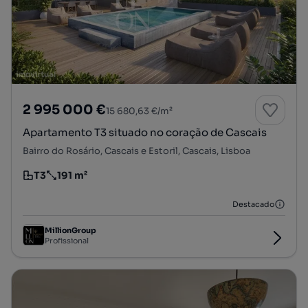
2 995 000 €
15 680,63 €/m²
Apartamento T3 situado no coração de Cascais
Bairro do Rosário, Cascais e Estoril, Cascais, Lisboa
T3
191 m²
Tipologia
Preço por metro quadrado
Destacado
MillionGroup
Profissional