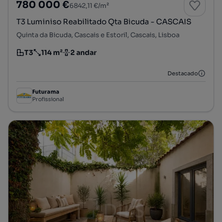
780 000 €
6842,11 €/m²
T3 Luminiso Reabilitado Qta Bicuda - CASCAIS
Quinta da Bicuda, Cascais e Estoril, Cascais, Lisboa
T3
114 m²
2 andar
Tipologia
Preço por metro quadrado
Andar
Destacado
Futurama
Profissional