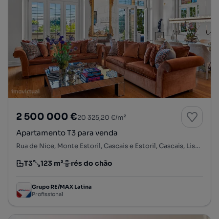
2 500 000 €
20 325,20 €/m²
Apartamento T3 para venda
Rua de Nice, Monte Estoril, Cascais e Estoril, Cascais, Lisboa
T3
123 m²
rés do chão
Tipologia
Preço por metro quadrado
Andar
Grupo RE/MAX Latina
Profissional