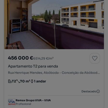
456 000 €
6514,29 €/m²
Apartamento T2 para venda
Rua Henrique Mendes, Abóboda - Conceição da Abóboda, São Domingos de Rana, Cascais, Lisboa
T2
70 m²
1 andar
Tipologia
Preço por metro quadrado
Andar
Destacado
Remax Grupo VIVA - VIVA
Profissional