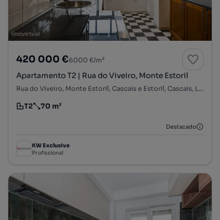
420 000 €
6000 €/m²
Apartamento T2 | Rua do Viveiro, Monte Estoril
Rua do Viveiro, Monte Estoril, Cascais e Estoril, Cascais, Lisboa
T2
70 m²
Tipologia
Preço por metro quadrado
Destacado
KW Exclusive
Profissional