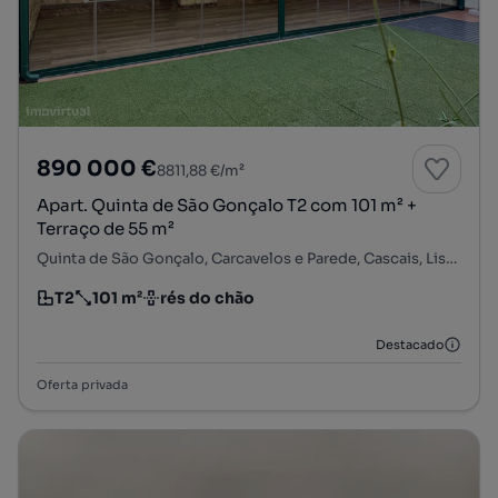
890 000 €
8811,88 €/m²
Apart. Quinta de São Gonçalo T2 com 101 m² +
Terraço de 55 m²
Quinta de São Gonçalo, Carcavelos e Parede, Cascais, Lisboa
T2
101 m²
rés do chão
Tipologia
Preço por metro quadrado
Andar
Destacado
Oferta privada