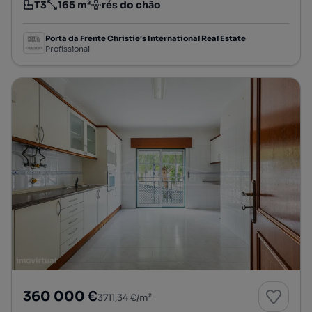
T3
165 m²
rés do chão
Tipologia
Preço por metro quadrado
Andar
Porta da Frente Christie's International Real Estate
Profissional
360 000 €
3711,34 €/m²