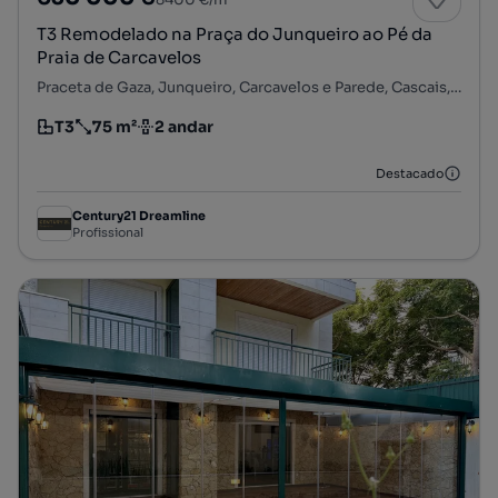
T3 Remodelado na Praça do Junqueiro ao Pé da
Praia de Carcavelos
Praceta de Gaza, Junqueiro, Carcavelos e Parede, Cascais, Lisboa
T3
75 m²
2 andar
Tipologia
Preço por metro quadrado
Andar
Destacado
Century21 Dreamline
Profissional