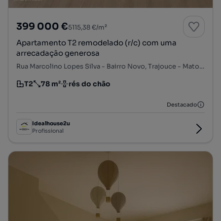
399 000 €
5115,38 €/m²
Apartamento T2 remodelado (r/c) com uma
arrecadação generosa
Rua Marcolino Lopes Silva - Bairro Novo, Trajouce - Mato Cheirinhos, São Domingos de Rana, Cascais, Lisboa
T2
78 m²
rés do chão
Tipologia
Preço por metro quadrado
Andar
Destacado
Idealhouse2u
Profissional