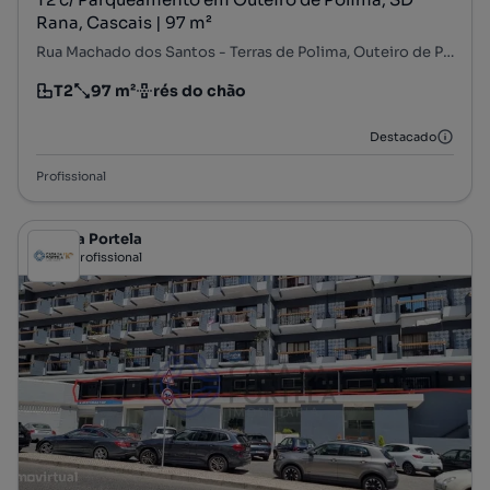
Rana, Cascais | 97 m²
Rua Machado dos Santos - Terras de Polima, Outeiro de Polima, São Domingos de Rana, Cascais, Lisboa
T2
97 m²
rés do chão
Tipologia
Preço por metro quadrado
Andar
Destacado
Profissional
Casa da Portela
Profissional