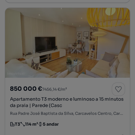
850 000 €
7456,14 €/m²
Apartamento T3 moderno e luminoso a 15 minutos
da praia | Parede (Casc
Rua Padre José Baptista da Silva, Carcavelos Centro, Carcavelos e Parede, Cascais, Lisboa
T3
114 m²
5 andar
Tipologia
Preço por metro quadrado
Andar