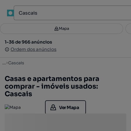
1
Mapa
Mapa
Filtros
Guardar pesquisa
2
1-36 de 966 anúncios
1-36 de 966 anúncios
Ordenar
Ordem dos anúncios
Ordem dos anúncios
...
Cascais
Casas e apartamentos para
comprar - imóveis usados:
Cascais
Ver Mapa