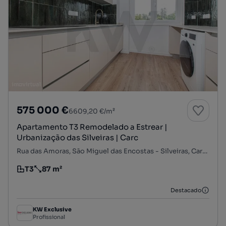
575 000 €
6609,20 €/m²
Apartamento T3 Remodelado a Estrear |
Urbanização das Silveiras | Carc
Rua das Amoras, São Miguel das Encostas - Silveiras, Carcavelos e Parede, Cascais, Lisboa
T3
87 m²
Tipologia
Preço por metro quadrado
Destacado
KW Exclusive
Profissional