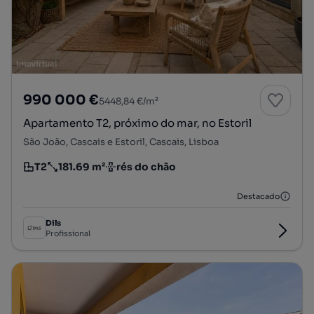
990 000 €
5448,84 €/m²
Apartamento T2, próximo do mar, no Estoril
São João, Cascais e Estoril, Cascais, Lisboa
T2
181.69 m²
rés do chão
Tipologia
Preço por metro quadrado
Andar
Destacado
Dils
Profissional