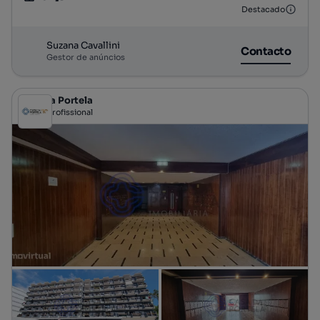
Tipologia
Preço por metro quadrado
Destacado
Suzana Cavallini
Contacto
Gestor de anúncios
Casa da Portela
Profissional