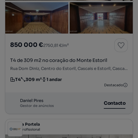
850 000 €
2750,81 €/m²
T4 de 309 m2 no coração do Monte Estoril
Rua Dom Diniz, Centro do Estoril, Cascais e Estoril, Cascais, Lisboa
T4
309 m²
1 andar
Tipologia
Preço por metro quadrado
Andar
Destacado
Daniel Pires
Contacto
Gestor de anúncios
Casa da Portela
Profissional