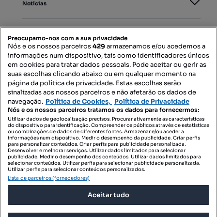
Notícias
PORTAIS
Preocupamo-nos com a sua privacidade
Nós e os nossos parceiros
429
armazenamos e/ou acedemos a
informações num dispositivo, tais como identificadores únicos
Mapa do Site
em cookies para tratar dados pessoais. Pode aceitar ou gerir as
suas escolhas clicando abaixo ou em qualquer momento na
página da política de privacidade. Estas escolhas serão
sinalizadas aos nossos parceiros e não afetarão os dados de
Contacte-nos
navegação.
Política de Cookies,
Política de Privacidade
Nós e os nossos parceiros tratamos os dados para fornecermos:
Utilizar dados de geolocalização precisos. Procurar ativamente as características
do dispositivo para identificação. Compreender os públicos através de estatísticas
SIGA-NOS:
ou combinações de dados de diferentes fontes. Armazenar e/ou aceder a
informações num dispositivo. Medir o desempenho da publicidade. Criar perfis
para personalizar conteúdos. Criar perfis para publicidade personalizada.
Desenvolver e melhorar serviços. Utilizar dados limitados para selecionar
publicidade. Medir o desempenho dos conteúdos. Utilizar dados limitados para
selecionar conteúdos. Utilizar perfis para selecionar publicidade personalizada.
DESCARREGAR NA:
Utilizar perfis para selecionar conteúdos personalizados.
Lista de parceiros (fornecedores)
Aceitar tudo