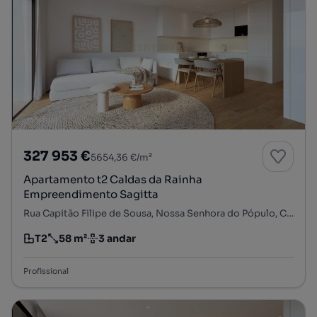
327 953 €
5654,36 €/m²
Apartamento t2 Caldas da Rainha
Empreendimento Sagitta
Rua Capitão Filipe de Sousa, Nossa Senhora do Pópulo, Coto e São Gregório, Caldas da Rainha, Leiria
T2
58 m²
3 andar
Tipologia
Preço por metro quadrado
Andar
Profissional