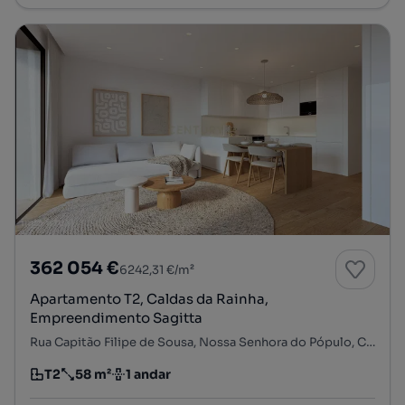
362 054 €
6242,31 €/m²
Apartamento T2, Caldas da Rainha,
Empreendimento Sagitta
Rua Capitão Filipe de Sousa, Nossa Senhora do Pópulo, Coto e São Gregório, Caldas da Rainha, Leiria
T2
58 m²
1 andar
Tipologia
Preço por metro quadrado
Andar