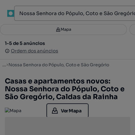
1
Mapa
Mapa
Filtros
Guardar pesquisa
2
1-5 de 5 anúncios
1-5 de 5 anúncios
Ordenar
Ordem dos anúncios
Ordem dos anúncios
...
Nossa Senhora do Pópulo, Coto e São Gregório
Casas e apartamentos novos:
Nossa Senhora do Pópulo, Coto e
São Gregório, Caldas da Rainha
Ver Mapa