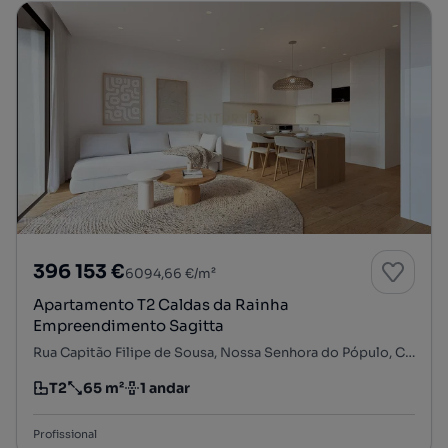
396 153 €
6094,66 €/m²
Apartamento T2 Caldas da Rainha
Empreendimento Sagitta
Rua Capitão Filipe de Sousa, Nossa Senhora do Pópulo, Coto e São Gregório, Caldas da Rainha, Leiria
T2
65 m²
1 andar
Tipologia
Preço por metro quadrado
Andar
Profissional