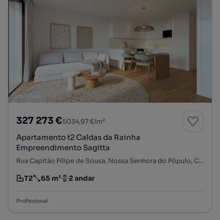
327 273 €
5034,97 €/m²
Apartamento t2 Caldas da Rainha
Empreendimento Sagitta
Rua Capitão Filipe de Sousa, Nossa Senhora do Pópulo, Coto e São Gregório, Caldas da Rainha, Leiria
T2
65 m²
2 andar
Tipologia
Preço por metro quadrado
Andar
Profissional