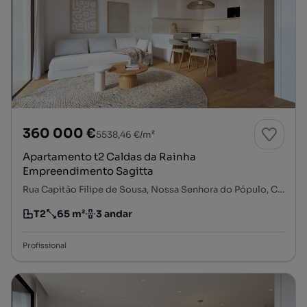
360 000 €
5538,46 €/m²
Apartamento t2 Caldas da Rainha
Empreendimento Sagitta
Rua Capitão Filipe de Sousa, Nossa Senhora do Pópulo, Coto e São Gregório, Caldas da Rainha, Leiria
T2
65 m²
3 andar
Tipologia
Preço por metro quadrado
Andar
Profissional