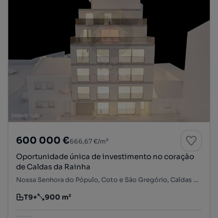
600 000 €
666,67 €/m²
Oportunidade única de investimento no coração
de Caldas da Rainha
Nossa Senhora do Pópulo, Coto e São Gregório, Caldas da Rainha, Leiria
T9+
900 m²
Tipologia
Preço por metro quadrado