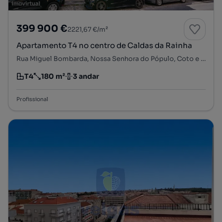
399 900 €
2221,67 €/m²
Apartamento T4 no centro de Caldas da Rainha
Rua Miguel Bombarda, Nossa Senhora do Pópulo, Coto e São Gregório, Caldas da Rainha, Leiria
T4
180 m²
3 andar
Tipologia
Preço por metro quadrado
Andar
Profissional