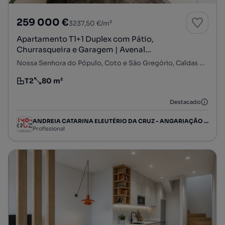
259 000 €
3237,50 €/m²
Apartamento T1+1 Duplex com Pátio,
Churrasqueira e Garagem | Avenal...
Nossa Senhora do Pópulo, Coto e São Gregório, Caldas da Rainha, Leiria
T2
80 m²
Tipologia
Preço por metro quadrado
Destacado
ANDREIA CATARINA ELEUTÉRIO DA CRUZ - ANGARIAÇÃO IMOBILIÁRIA, SOCIEDADE UNIPESSOAL LIMITADA
Profissional