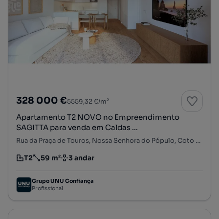
328 000 €
5559,32 €/m²
Apartamento T2 NOVO no Empreendimento
SAGITTA para venda em Caldas ...
Rua da Praça de Touros, Nossa Senhora do Pópulo, Coto e São Gregório, Caldas da Rainha, Leiria
T2
59 m²
3 andar
Tipologia
Preço por metro quadrado
Andar
Grupo UNU Confiança
Profissional