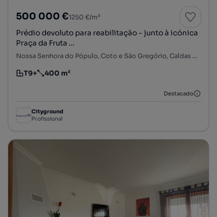
500 000 €
1250 €/m²
Prédio devoluto para reabilitação - junto à icónica
Praça da Fruta ...
Nossa Senhora do Pópulo, Coto e São Gregório, Caldas da Rainha, Leiria
T9+
400 m²
Tipologia
Preço por metro quadrado
Destacado
Cityground
Profissional