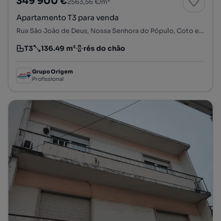
349 900 €
2563,56 €/m²
Apartamento T3 para venda
Rua São João de Deus, Nossa Senhora do Pópulo, Coto e São Gregório, Caldas da Rainha, Leiria
T3
136.49 m²
rés do chão
Tipologia
Preço por metro quadrado
Andar
Grupo Origem
Profissional