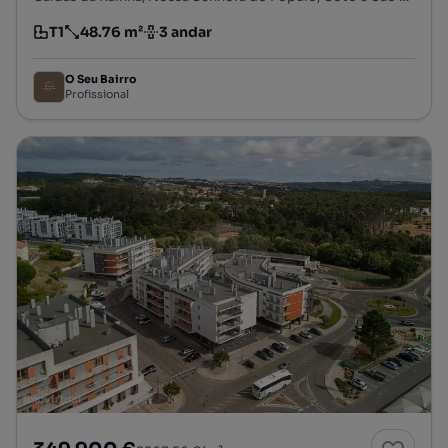
T1
48.76 m²
3 andar
Tipologia
Preço por metro quadrado
Andar
O Seu Bairro
Profissional