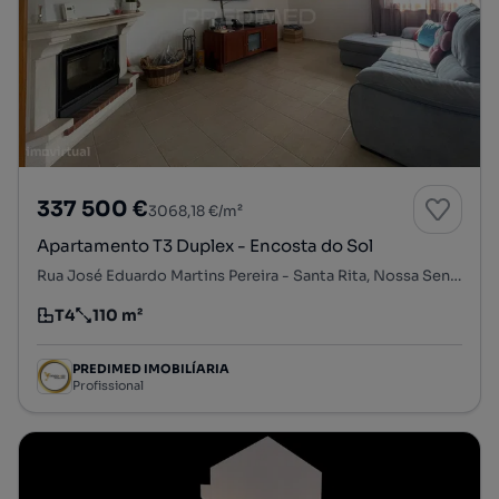
337 500 €
3068,18 €/m²
Apartamento T3 Duplex - Encosta do Sol
Rua José Eduardo Martins Pereira - Santa Rita, Nossa Senhora do Pópulo, Coto e São Gregório, Caldas da Rainha, Leiria
T4
110 m²
Tipologia
Preço por metro quadrado
PREDIMED IMOBILÍARIA
Profissional