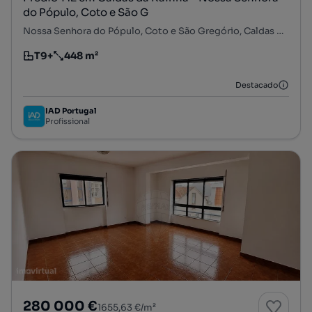
do Pópulo, Coto e São G
Nossa Senhora do Pópulo, Coto e São Gregório, Caldas da Rainha, Leiria
T9+
448 m²
Tipologia
Preço por metro quadrado
Destacado
IAD Portugal
Profissional
280 000 €
1655,63 €/m²