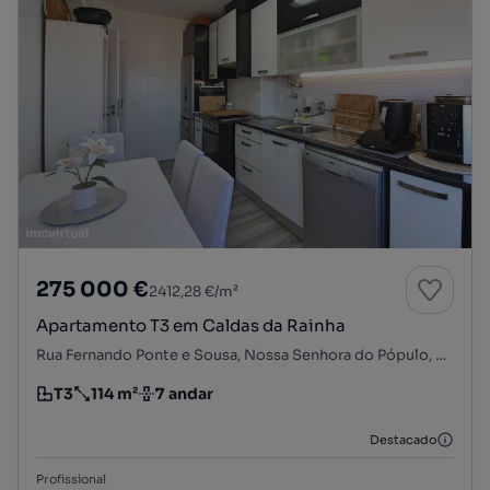
275 000 €
2412,28 €/m²
Apartamento T3 em Caldas da Rainha
Rua Fernando Ponte e Sousa, Nossa Senhora do Pópulo, Coto e São Gregório, Caldas da Rainha, Leiria
T3
114 m²
7 andar
Tipologia
Preço por metro quadrado
Andar
Destacado
Profissional