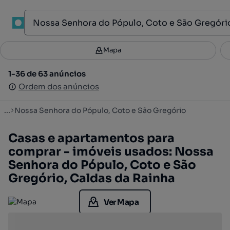
1
Mapa
Mapa
Filtros
Guardar pesquisa
2
1-36 de 63 anúncios
1-36 de 63 anúncios
Ordenar
Ordem dos anúncios
Ordem dos anúncios
...
Nossa Senhora do Pópulo, Coto e São Gregório
Casas e apartamentos para
comprar - imóveis usados: Nossa
Senhora do Pópulo, Coto e São
Gregório, Caldas da Rainha
Ver Mapa