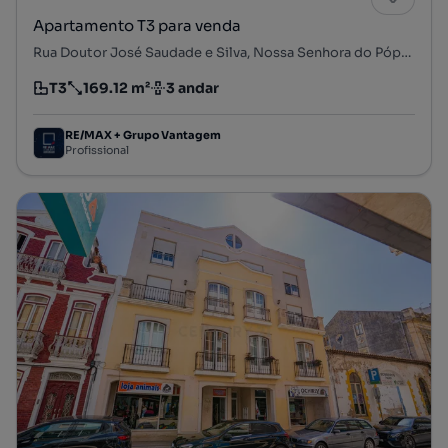
Apartamento T3 para venda
Rua Doutor José Saudade e Silva, Nossa Senhora do Pópulo, Coto e São Gregório, Caldas da Rainha, Leiria
T3
169.12 m²
3 andar
Tipologia
Preço por metro quadrado
Andar
RE/MAX + Grupo Vantagem
Profissional