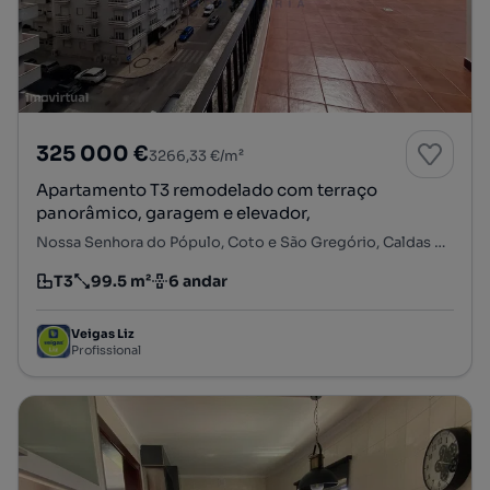
325 000 €
3266,33 €/m²
Apartamento T3 remodelado com terraço
panorâmico, garagem e elevador,
Nossa Senhora do Pópulo, Coto e São Gregório, Caldas da Rainha, Leiria
T3
99.5 m²
6 andar
Tipologia
Preço por metro quadrado
Andar
Veigas Liz
Profissional