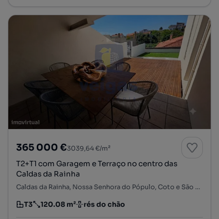
365 000 €
3039,64 €/m²
T2+T1 com Garagem e Terraço no centro das
Caldas da Rainha
Caldas da Rainha, Nossa Senhora do Pópulo, Coto e São Gregório, Caldas da Rainha, Leiria
T3
120.08 m²
rés do chão
Tipologia
Preço por metro quadrado
Andar