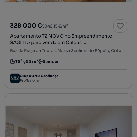
328 000 €
5046,15 €/m²
Apartamento T2 NOVO no Empreendimento
SAGITTA para venda em Caldas ...
Rua da Praça de Touros, Nossa Senhora do Pópulo, Coto e São Gregório, Caldas da Rainha, Leiria
T2
65 m²
2 andar
Tipologia
Preço por metro quadrado
Andar
Grupo UNU Confiança
Profissional