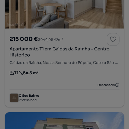
215 000 €
3944,95 €/m²
Apartamento T1 em Caldas da Rainha – Centro
Histórico
Caldas da Rainha, Nossa Senhora do Pópulo, Coto e São Gregório, Caldas da Rainha, Leiria
T1
54.5 m²
Tipologia
Preço por metro quadrado
Destacado
O Seu Bairro
Profissional