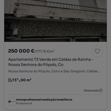
250 000 €
2777,78 €/m²
Apartamento T3 Venda em Caldas da Rainha -
Nossa Senhora do Pópulo, Co
Nossa Senhora do Pópulo, Coto e São Gregório, Caldas da Rainha, Leiria
T3
90 m²
Tipologia
Preço por metro quadrado
Destacado
Immoprofissional mediação imobiliaria
Profissional