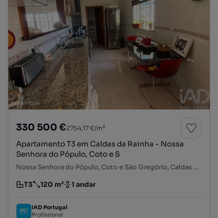
330 500 €
2754,17 €/m²
Apartamento T3 em Caldas da Rainha - Nossa
Senhora do Pópulo, Coto e S
Nossa Senhora do Pópulo, Coto e São Gregório, Caldas da Rainha, Leiria
T3
120 m²
1 andar
Tipologia
Preço por metro quadrado
Andar
IAD Portugal
Profissional