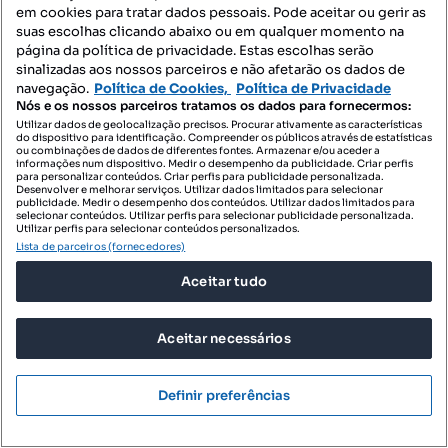
Tipologia
Preço por metro quadrado
Andar
em cookies para tratar dados pessoais. Pode aceitar ou gerir as
suas escolhas clicando abaixo ou em qualquer momento na
Grupo UNU Confiança
página da política de privacidade. Estas escolhas serão
Profissional
sinalizadas aos nossos parceiros e não afetarão os dados de
navegação.
Política de Cookies,
Política de Privacidade
Nós e os nossos parceiros tratamos os dados para fornecermos:
Utilizar dados de geolocalização precisos. Procurar ativamente as características
do dispositivo para identificação. Compreender os públicos através de estatísticas
ou combinações de dados de diferentes fontes. Armazenar e/ou aceder a
informações num dispositivo. Medir o desempenho da publicidade. Criar perfis
para personalizar conteúdos. Criar perfis para publicidade personalizada.
Desenvolver e melhorar serviços. Utilizar dados limitados para selecionar
publicidade. Medir o desempenho dos conteúdos. Utilizar dados limitados para
selecionar conteúdos. Utilizar perfis para selecionar publicidade personalizada.
Utilizar perfis para selecionar conteúdos personalizados.
Lista de parceiros (fornecedores)
Aceitar tudo
Aceitar necessários
Definir preferências