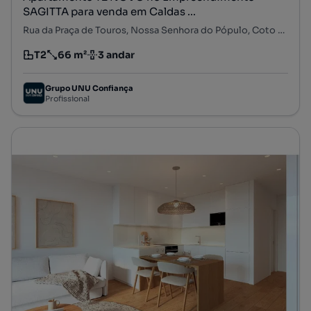
SAGITTA para venda em Caldas ...
Rua da Praça de Touros, Nossa Senhora do Pópulo, Coto e São Gregório, Caldas da Rainha, Leiria
T2
66 m²
3 andar
Tipologia
Preço por metro quadrado
Andar
Grupo UNU Confiança
Profissional