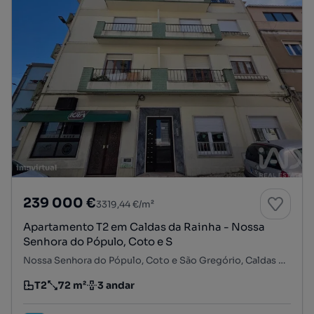
239 000 €
3319,44 €/m²
Apartamento T2 em Caldas da Rainha - Nossa
Senhora do Pópulo, Coto e S
Nossa Senhora do Pópulo, Coto e São Gregório, Caldas da Rainha, Leiria
T2
72 m²
3 andar
Tipologia
Preço por metro quadrado
Andar