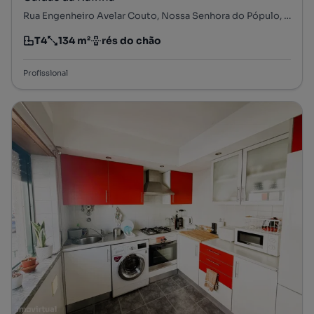
Rua Engenheiro Avelar Couto, Nossa Senhora do Pópulo, Coto e São Gregório, Caldas da Rainha, Leiria
T4
134 m²
rés do chão
Tipologia
Preço por metro quadrado
Andar
Profissional