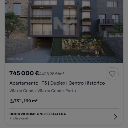
745 000 €
4408,28 €/m²
Apartamento | T3 | Duplex | Centro Histórico
Vila do Conde, Vila do Conde, Porto
T3
169 m²
Tipologia
Preço por metro quadrado
GOOD 2B HOME UNIPESSOAL LDA
Profissional