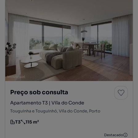
Preço sob consulta
Apartamento T3 | Vila do Conde
Touguinha e Touguinhó, Vila do Conde, Porto
T3
115 m²
Tipologia
Preço por metro quadrado
Destacado