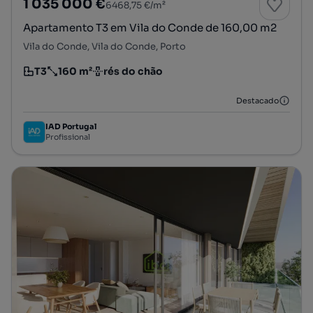
1 035 000 €
6468,75 €/m²
Apartamento T3 em Vila do Conde de 160,00 m2
Vila do Conde, Vila do Conde, Porto
T3
160 m²
rés do chão
Tipologia
Preço por metro quadrado
Andar
Destacado
IAD Portugal
Profissional