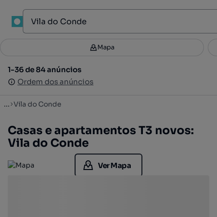
1
Mapa
Mapa
Filtros
Guardar pesquisa
3
1-36 de 84 anúncios
1-36 de 84 anúncios
Ordenar
Ordem dos anúncios
Ordem dos anúncios
...
Vila do Conde
Casas e apartamentos T3 novos:
Vila do Conde
Ver Mapa