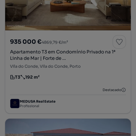
935 000 €
4869,79 €/m²
Apartamento T3 em Condomínio Privado na 1ª
Linha de Mar | Forte de ...
Vila do Conde, Vila do Conde, Porto
T3
192 m²
Tipologia
Preço por metro quadrado
Destacado
MEDUSA Real Estate
Profissional