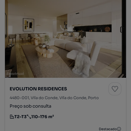
EVOLUTION RESIDENCES
4480-001, Vila do Conde, Vila do Conde, Porto
Preço sob consulta
T2-T3
110-176 m²
Tipologia
Preço por metro quadrado
Destacado