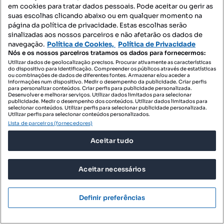
em cookies para tratar dados pessoais. Pode aceitar ou gerir as
T3 jardins do metro
suas escolhas clicando abaixo ou em qualquer momento na
Póvoa de Varzim, Beiriz e Argivai, Póvoa de Varzim, Porto
página da política de privacidade. Estas escolhas serão
sinalizadas aos nossos parceiros e não afetarão os dados de
T3
145 m²
rés do chão
navegação.
Política de Cookies,
Política de Privacidade
Tipologia
Preço por metro quadrado
Andar
Nós e os nossos parceiros tratamos os dados para fornecermos:
Destacado
Utilizar dados de geolocalização precisos. Procurar ativamente as características
do dispositivo para identificação. Compreender os públicos através de estatísticas
ou combinações de dados de diferentes fontes. Armazenar e/ou aceder a
Predipóvoa
informações num dispositivo. Medir o desempenho da publicidade. Criar perfis
Profissional
para personalizar conteúdos. Criar perfis para publicidade personalizada.
Desenvolver e melhorar serviços. Utilizar dados limitados para selecionar
publicidade. Medir o desempenho dos conteúdos. Utilizar dados limitados para
selecionar conteúdos. Utilizar perfis para selecionar publicidade personalizada.
Utilizar perfis para selecionar conteúdos personalizados.
Lista de parceiros (fornecedores)
Aceitar tudo
Aceitar necessários
Definir preferências