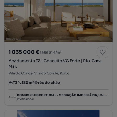
1 035 000 €
5686,81 €/m²
Apartamento T3 | Conceito VC Forte | Rio. Casa.
Mar.
Vila do Conde, Vila do Conde, Porto
T3
182 m²
rés do chão
Tipologia
Preço por metro quadrado
Andar
DOMUS RS HG PORTUGAL - MEDIAÇÃO IMOBILIÁRIA, UNIPESSOAL LDA
Profissional