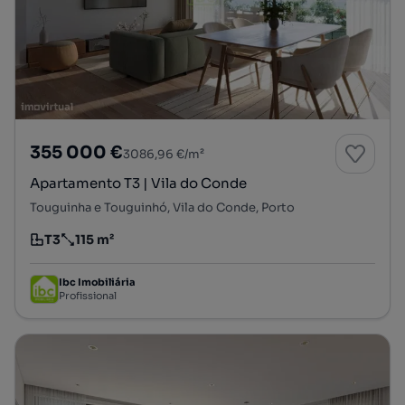
355 000 €
3086,96 €/m²
Apartamento T3 | Vila do Conde
Touguinha e Touguinhó, Vila do Conde, Porto
T3
115 m²
Tipologia
Preço por metro quadrado
Ibc Imobiliária
Profissional