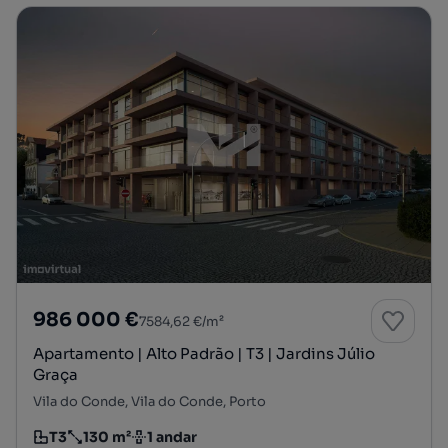
986 000 €
7584,62 €/m²
Apartamento | Alto Padrão | T3 | Jardins Júlio
Graça
Vila do Conde, Vila do Conde, Porto
T3
130 m²
1 andar
Tipologia
Preço por metro quadrado
Andar