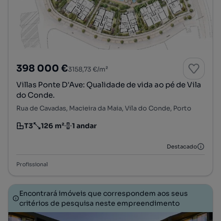
398 000 €
3158,73 €/m²
Villas Ponte D'Ave: Qualidade de vida ao pé de Vila
do Conde.
Rua de Cavadas, Macieira da Maia, Vila do Conde, Porto
T3
126 m²
1 andar
Tipologia
Preço por metro quadrado
Andar
Destacado
Profissional
Encontrará imóveis que correspondem aos seus
critérios de pesquisa neste empreendimento