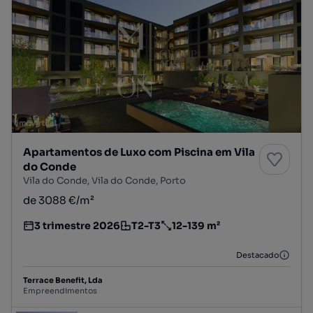
Apartamentos de Luxo com Piscina em Vila
do Conde
Vila do Conde, Vila do Conde, Porto
de 3088 €/m²
3 trimestre 2026
T2-T3
12-139 m²
Estimativa da entrega do empreendimento imobiliário
Tipologia
Preço por metro quadrado
Destacado
Terrace Benefit, Lda
Empreendimentos