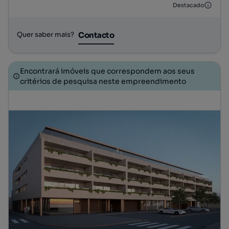
Tipologia
Preço por metro quadrado
Andar
Destacado
Contacto
Quer saber mais?
Encontrará imóveis que correspondem aos seus
critérios de pesquisa neste empreendimento