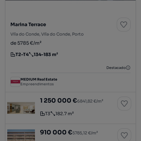
Marina Terrace
Vila do Conde, Vila do Conde, Porto
de 5785 €/m²
T2-T4
134-183 m²
Tipologia
Preço por metro quadrado
Destacado
MEDIUM Real Estate
Empreendimentos
Apartamento T3
1 250 000 €
6841,82 €/m²
T3
182.7 m²
Tipologia
Preço por metro quadrado
Apartamento T3 inserido no empreendimento 
910 000 €
5785,12 €/m²