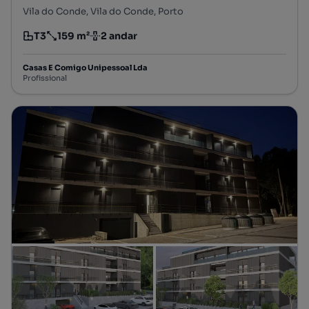
Vila do Conde, Vila do Conde, Porto
T3
159 m²
2 andar
Tipologia
Preço por metro quadrado
Andar
Casas E Comigo Unipessoal Lda
Profissional