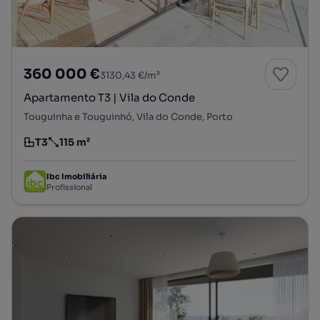
360 000 €
3130,43 €/m²
Apartamento T3 | Vila do Conde
Touguinha e Touguinhó, Vila do Conde, Porto
T3
115 m²
Tipologia
Preço por metro quadrado
Ibc Imobiliária
Profissional