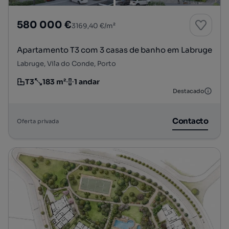
580 000 €
3169,40 €/m²
Apartamento T3 com 3 casas de banho em Labruge
Labruge, Vila do Conde, Porto
T3
183 m²
1 andar
Tipologia
Preço por metro quadrado
Andar
Destacado
Contacto
Oferta privada