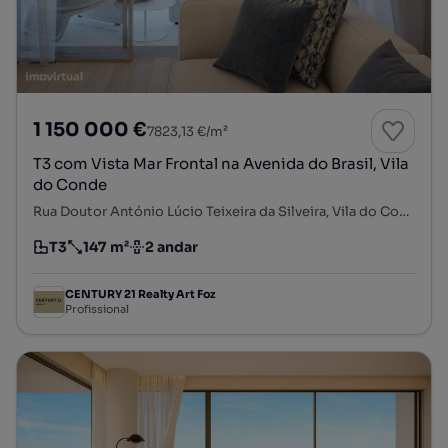
1 150 000 €
7823,13 €/m²
T3 com Vista Mar Frontal na Avenida do Brasil, Vila
do Conde
Rua Doutor António Lúcio Teixeira da Silveira, Vila do Conde, Vila do Conde, Porto
T3
147 m²
2 andar
Tipologia
Preço por metro quadrado
Andar
CENTURY 21 Realty Art Foz
Profissional