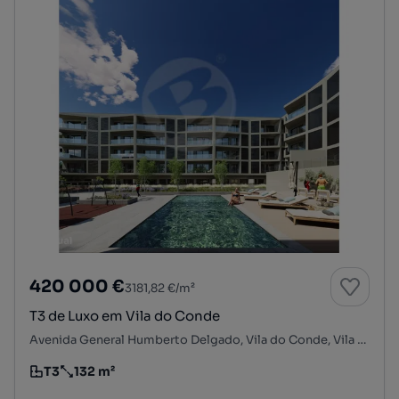
420 000 €
3181,82 €/m²
T3 de Luxo em Vila do Conde
Avenida General Humberto Delgado, Vila do Conde, Vila do Conde, Porto
T3
132 m²
Tipologia
Preço por metro quadrado