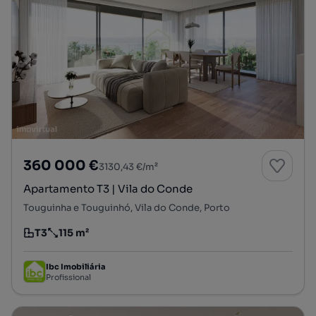
360 000 €
3130,43 €/m²
Apartamento T3 | Vila do Conde
Touguinha e Touguinhó, Vila do Conde, Porto
T3
115 m²
Tipologia
Preço por metro quadrado
Ibc Imobiliária
Profissional