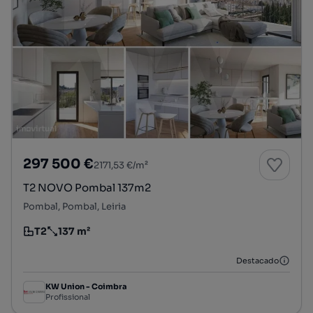
297 500 €
2171,53 €/m²
T2 NOVO Pombal 137m2
Pombal, Pombal, Leiria
T2
137 m²
Tipologia
Preço por metro quadrado
Destacado
KW Union - Coimbra
Profissional