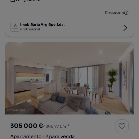
Tipologia
Preço por metro quadrado
Destacado
Imobiliária Argilipe, Lda.
Profissional
305 000 €
4295,77 €/m²
Apartamento T2 para venda