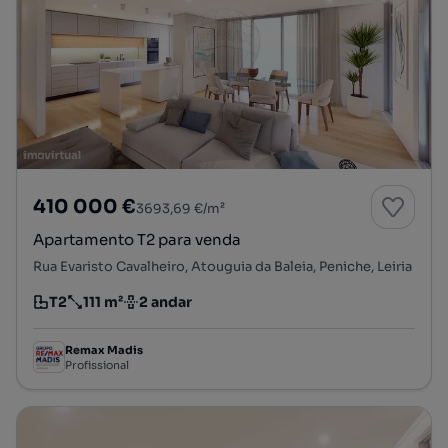
410 000 €
3693,69 €/m²
Apartamento T2 para venda
Rua Evaristo Cavalheiro, Atouguia da Baleia, Peniche, Leiria
T2
111 m²
2 andar
Tipologia
Preço por metro quadrado
Andar
Remax Madis
Profissional