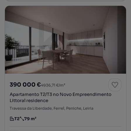
390 000 €
4936,71 €/m²
Apartamento T2/T3 no Novo Empreendimento
Littoral residence
Travessa da Liberdade, Ferrel, Peniche, Leiria
T2
79 m²
Tipologia
Preço por metro quadrado