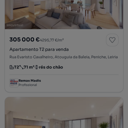
305 000 €
4295,77 €/m²
Apartamento T2 para venda
Rua Evaristo Cavalheiro, Atouguia da Baleia, Peniche, Leiria
T2
71 m²
rés do chão
Tipologia
Preço por metro quadrado
Andar
Remax Madis
Profissional