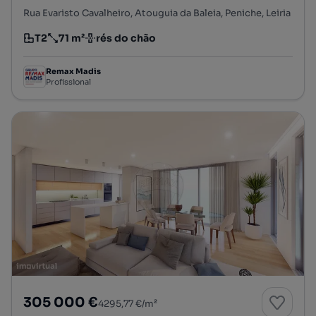
Rua Evaristo Cavalheiro, Atouguia da Baleia, Peniche, Leiria
T2
71 m²
rés do chão
Tipologia
Preço por metro quadrado
Andar
Remax Madis
Profissional
305 000 €
4295,77 €/m²