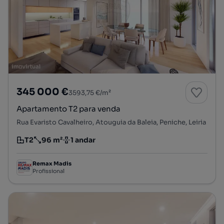
345 000 €
3593,75 €/m²
Apartamento T2 para venda
Rua Evaristo Cavalheiro, Atouguia da Baleia, Peniche, Leiria
T2
96 m²
1 andar
Tipologia
Preço por metro quadrado
Andar
Remax Madis
Profissional