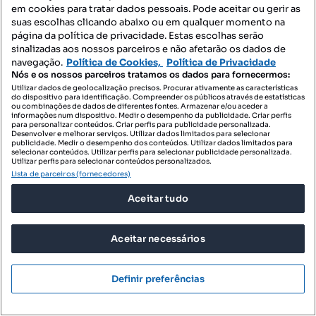
em cookies para tratar dados pessoais. Pode aceitar ou gerir as
Rua Marechal António Spinola, Pombal, Pombal, Leiria
suas escolhas clicando abaixo ou em qualquer momento na
página da política de privacidade. Estas escolhas serão
T2
85.2 m²
4 andar
Tipologia
Preço por metro quadrado
Andar
sinalizadas aos nossos parceiros e não afetarão os dados de
navegação.
Política de Cookies,
Política de Privacidade
Destacado
Nós e os nossos parceiros tratamos os dados para fornecermos:
Utilizar dados de geolocalização precisos. Procurar ativamente as características
do dispositivo para identificação. Compreender os públicos através de estatísticas
Casa em Portugal - Grupo Libertas
ou combinações de dados de diferentes fontes. Armazenar e/ou aceder a
Empreendimentos
informações num dispositivo. Medir o desempenho da publicidade. Criar perfis
para personalizar conteúdos. Criar perfis para publicidade personalizada.
Desenvolver e melhorar serviços. Utilizar dados limitados para selecionar
publicidade. Medir o desempenho dos conteúdos. Utilizar dados limitados para
selecionar conteúdos. Utilizar perfis para selecionar publicidade personalizada.
Utilizar perfis para selecionar conteúdos personalizados.
Lista de parceiros (fornecedores)
Aceitar tudo
Aceitar necessários
Definir preferências