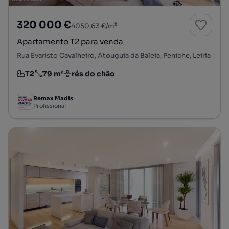
320 000 €
4050,63 €/m²
Apartamento T2 para venda
Rua Evaristo Cavalheiro, Atouguia da Baleia, Peniche, Leiria
T2
79 m²
rés do chão
Tipologia
Preço por metro quadrado
Andar
Remax Madis
Profissional