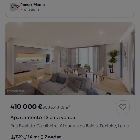
Remax Madis
Profissional
410 000 €
3596,49 €/m²
Apartamento T2 para venda
Rua Evaristo Cavalheiro, Atouguia da Baleia, Peniche, Leiria
T2
114 m²
2 andar
Tipologia
Preço por metro quadrado
Andar