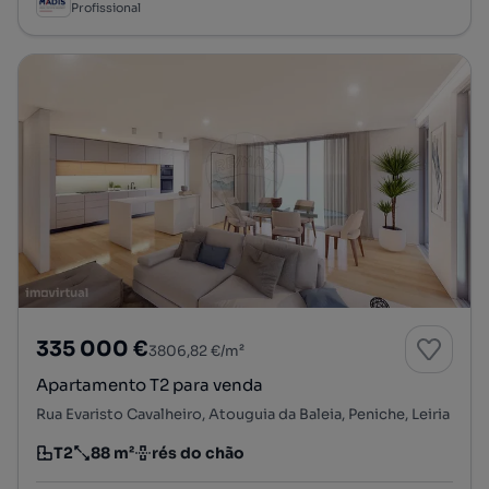
Profissional
335 000 €
3806,82 €/m²
Apartamento T2 para venda
Rua Evaristo Cavalheiro, Atouguia da Baleia, Peniche, Leiria
T2
88 m²
rés do chão
Tipologia
Preço por metro quadrado
Andar