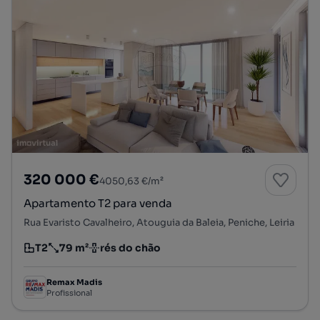
320 000 €
4050,63 €/m²
Apartamento T2 para venda
Rua Evaristo Cavalheiro, Atouguia da Baleia, Peniche, Leiria
T2
79 m²
rés do chão
Tipologia
Preço por metro quadrado
Andar
Remax Madis
Profissional