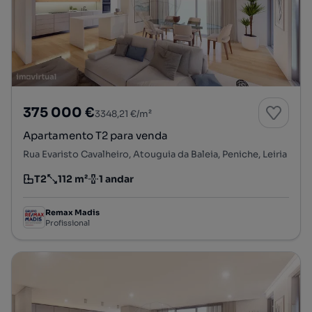
375 000 €
3348,21 €/m²
Apartamento T2 para venda
Rua Evaristo Cavalheiro, Atouguia da Baleia, Peniche, Leiria
T2
112 m²
1 andar
Tipologia
Preço por metro quadrado
Andar
Remax Madis
Profissional