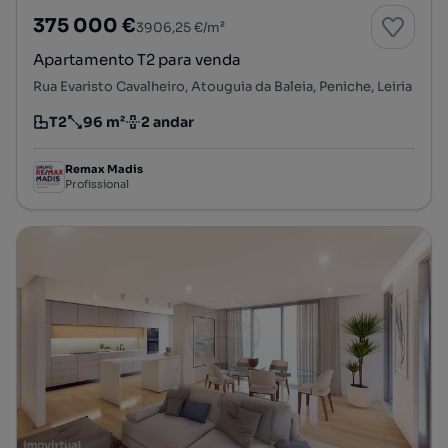
375 000 €
3906,25 €/m²
Apartamento T2 para venda
Rua Evaristo Cavalheiro, Atouguia da Baleia, Peniche, Leiria
T2
96 m²
2 andar
Tipologia
Preço por metro quadrado
Andar
Remax Madis
Profissional