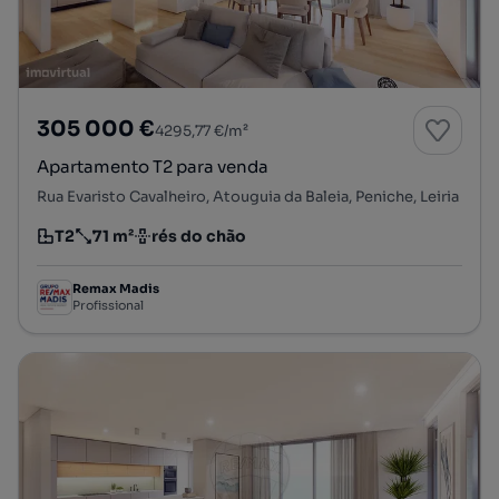
305 000 €
4295,77 €/m²
Apartamento T2 para venda
Rua Evaristo Cavalheiro, Atouguia da Baleia, Peniche, Leiria
T2
71 m²
rés do chão
Tipologia
Preço por metro quadrado
Andar
Remax Madis
Profissional