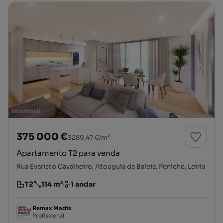
375 000 €
3289,47 €/m²
Apartamento T2 para venda
Rua Evaristo Cavalheiro, Atouguia da Baleia, Peniche, Leiria
T2
114 m²
1 andar
Tipologia
Preço por metro quadrado
Andar
Remax Madis
Profissional