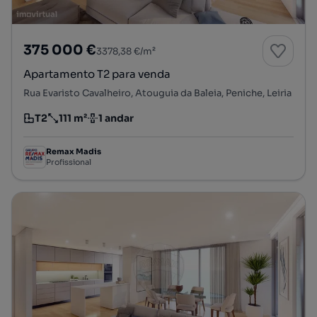
375 000 €
3378,38 €/m²
Apartamento T2 para venda
Rua Evaristo Cavalheiro, Atouguia da Baleia, Peniche, Leiria
T2
111 m²
1 andar
Tipologia
Preço por metro quadrado
Andar
Remax Madis
Profissional