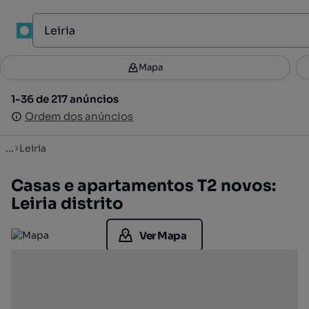
Mapa
Mapa
Filtros
Guardar pesquisa
3
1-36 de 217 anúncios
1-36 de 217 anúncios
Ordenar
Ordem dos anúncios
Ordem dos anúncios
...
Leiria
Casas e apartamentos T2 novos:
Leiria distrito
Ver Mapa