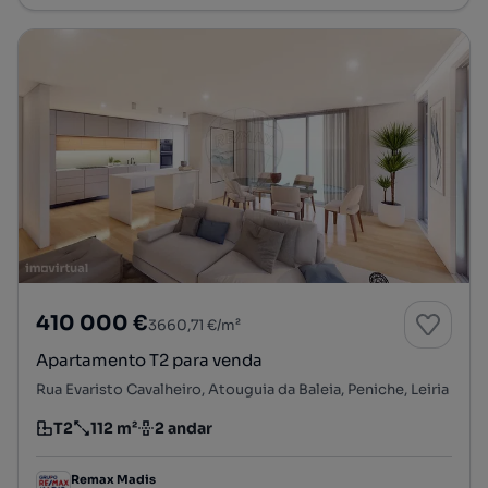
410 000 €
3660,71 €/m²
Apartamento T2 para venda
Rua Evaristo Cavalheiro, Atouguia da Baleia, Peniche, Leiria
T2
112 m²
2 andar
Tipologia
Preço por metro quadrado
Andar
Remax Madis