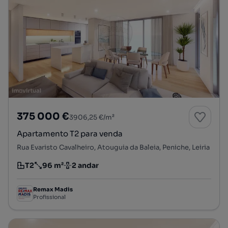
375 000 €
3906,25 €/m²
Apartamento T2 para venda
Rua Evaristo Cavalheiro, Atouguia da Baleia, Peniche, Leiria
T2
96 m²
2 andar
Tipologia
Preço por metro quadrado
Andar
Remax Madis
Profissional