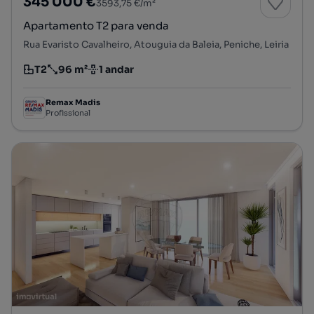
345 000 €
3593,75 €/m²
Apartamento T2 para venda
Rua Evaristo Cavalheiro, Atouguia da Baleia, Peniche, Leiria
T2
96 m²
1 andar
Tipologia
Preço por metro quadrado
Andar
Remax Madis
Profissional