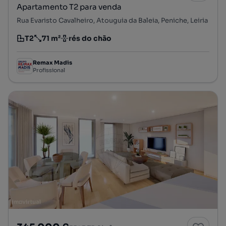
Apartamento T2 para venda
Rua Evaristo Cavalheiro, Atouguia da Baleia, Peniche, Leiria
T2
71 m²
rés do chão
Tipologia
Preço por metro quadrado
Andar
Remax Madis
Profissional