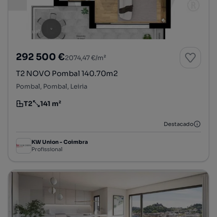
292 500 €
2074,47 €/m²
T2 NOVO Pombal 140.70m2
Pombal, Pombal, Leiria
T2
141 m²
Tipologia
Preço por metro quadrado
Destacado
KW Union - Coimbra
Profissional