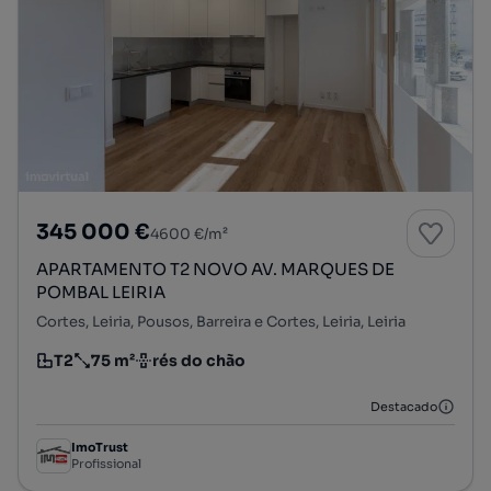
345 000 €
4600 €/m²
APARTAMENTO T2 NOVO AV. MARQUES DE
POMBAL LEIRIA
Cortes, Leiria, Pousos, Barreira e Cortes, Leiria, Leiria
T2
75 m²
rés do chão
Tipologia
Preço por metro quadrado
Andar
Destacado
ImoTrust
Profissional