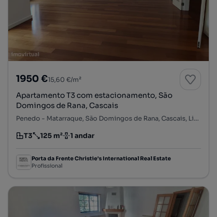
1950 €
15,60 €/m²
Apartamento T3 com estacionamento, São
Domingos de Rana, Cascais
Penedo - Matarraque, São Domingos de Rana, Cascais, Lisboa
T3
125 m²
1 andar
Tipologia
Preço por metro quadrado
Andar
Porta da Frente Christie's International Real Estate
Profissional