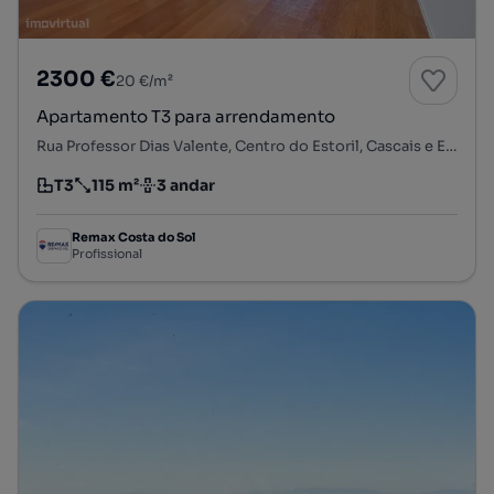
2300 €
20 €/m²
Apartamento T3 para arrendamento
Rua Professor Dias Valente, Centro do Estoril, Cascais e Estoril, Cascais, Lisboa
T3
115 m²
3 andar
Tipologia
Preço por metro quadrado
Andar
Remax Costa do Sol
Profissional