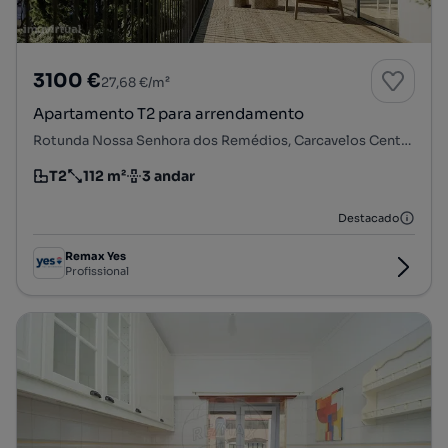
3100 €
27,68 €/m²
Apartamento T2 para arrendamento
Rotunda Nossa Senhora dos Remédios, Carcavelos Centro, Carcavelos e Parede, Cascais, Lisboa
T2
112 m²
3 andar
Tipologia
Preço por metro quadrado
Andar
Destacado
Remax Yes
Profissional