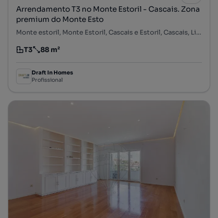
Arrendamento T3 no Monte Estoril - Cascais. Zona
premium do Monte Esto
Monte estoril, Monte Estoril, Cascais e Estoril, Cascais, Lisboa
T3
88 m²
Tipologia
Preço por metro quadrado
Draft In Homes
Profissional