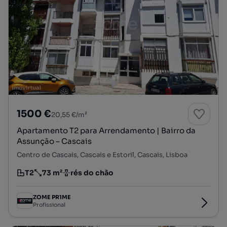
1500 €
20,55 €/m²
Apartamento T2 para Arrendamento | Bairro da
Assunção – Cascais
Centro de Cascais, Cascais e Estoril, Cascais, Lisboa
T2
73 m²
rés do chão
Tipologia
Preço por metro quadrado
Andar
ZOME PR1ME
Profissional