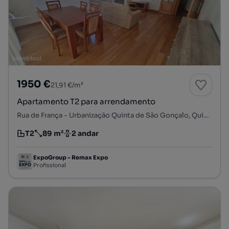
1950 €
21,91 €/m²
Apartamento T2 para arrendamento
Rua de França - Urbanização Quinta de São Gonçalo, Quinta de São Gonçalo, Carcavelos e Parede, Cascais, Lisboa
T2
89 m²
2 andar
Tipologia
Preço por metro quadrado
Andar
ExpoGroup - Remax Expo
Profissional