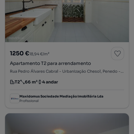
1250 €
18,94 €/m²
Apartamento T2 para arrendamento
Rua Pedro Álvares Cabral - Urbanização Chesol, Penedo - Matarraque, São Domingos de Rana, Cascais, Lisboa
T2
66 m²
4 andar
Tipologia
Preço por metro quadrado
Andar
Maxidomus Sociedade Mediação Imobiliária Lda
Profissional