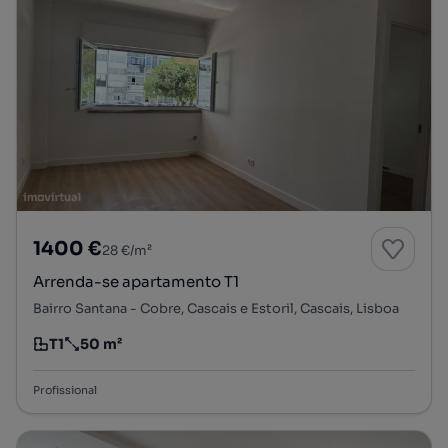
1400 €
28 €/m²
Arrenda-se apartamento T1
Bairro Santana - Cobre, Cascais e Estoril, Cascais, Lisboa
T1
50 m²
Tipologia
Preço por metro quadrado
Profissional