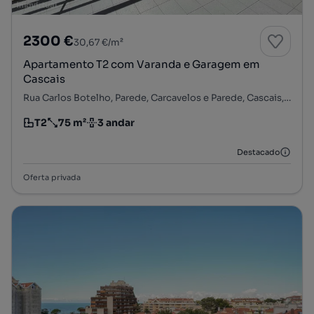
2300 €
30,67 €/m²
Apartamento T2 com Varanda e Garagem em
Cascais
Rua Carlos Botelho, Parede, Carcavelos e Parede, Cascais, Lisboa
T2
75 m²
3 andar
Tipologia
Preço por metro quadrado
Andar
Destacado
Oferta privada