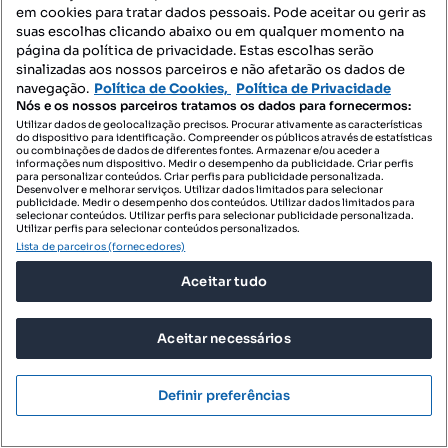
Tipologia
Preço por metro quadrado
Andar
em cookies para tratar dados pessoais. Pode aceitar ou gerir as
suas escolhas clicando abaixo ou em qualquer momento na
Destacado
página da política de privacidade. Estas escolhas serão
sinalizadas aos nossos parceiros e não afetarão os dados de
Oferta privada
navegação.
Política de Cookies,
Política de Privacidade
Nós e os nossos parceiros tratamos os dados para fornecermos:
Utilizar dados de geolocalização precisos. Procurar ativamente as características
do dispositivo para identificação. Compreender os públicos através de estatísticas
ou combinações de dados de diferentes fontes. Armazenar e/ou aceder a
informações num dispositivo. Medir o desempenho da publicidade. Criar perfis
para personalizar conteúdos. Criar perfis para publicidade personalizada.
Desenvolver e melhorar serviços. Utilizar dados limitados para selecionar
publicidade. Medir o desempenho dos conteúdos. Utilizar dados limitados para
selecionar conteúdos. Utilizar perfis para selecionar publicidade personalizada.
Utilizar perfis para selecionar conteúdos personalizados.
Lista de parceiros (fornecedores)
Aceitar tudo
Aceitar necessários
Definir preferências
2200 €
17,74 €/m²