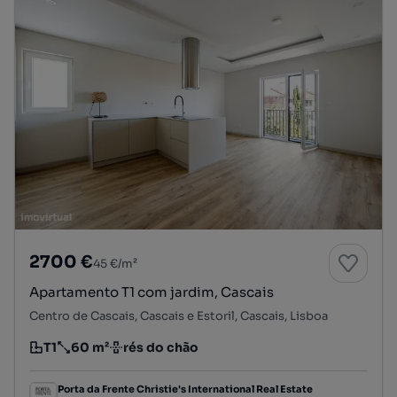
2700 €
45 €/m²
Apartamento T1 com jardim, Cascais
Centro de Cascais, Cascais e Estoril, Cascais, Lisboa
T1
60 m²
rés do chão
Tipologia
Preço por metro quadrado
Andar
Porta da Frente Christie's International Real Estate