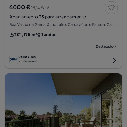
4600 €
26,14 €/m²
Apartamento T3 para arrendamento
Rua Vasco da Gama, Junqueiro, Carcavelos e Parede, Cascais, Lisboa
T3
176 m²
1 andar
Tipologia
Preço por metro quadrado
Andar
Destacado
Remax Yes
Profissional