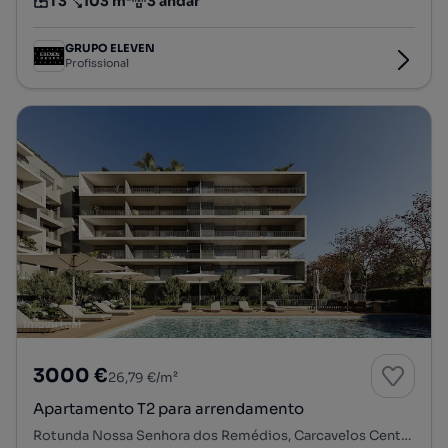
T3
103 m²
3 andar
Tipologia
Preço por metro quadrado
Andar
GRUPO ELEVEN
Profissional
3000 €
26,79 €/m²
Apartamento T2 para arrendamento
Rotunda Nossa Senhora dos Remédios, Carcavelos Centro, Carcavelos e Parede, Cascais, Lisboa