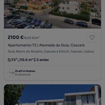
2100 €
18,65 €/m²
Apartamento T2 | Alameda da Guia, Cascais
Guia, Bairro do Rosário, Cascais e Estoril, Cascais, Lisboa
T2
112.6 m²
2 andar
Tipologia
Preço por metro quadrado
Andar
Draft In Homes
Profissional