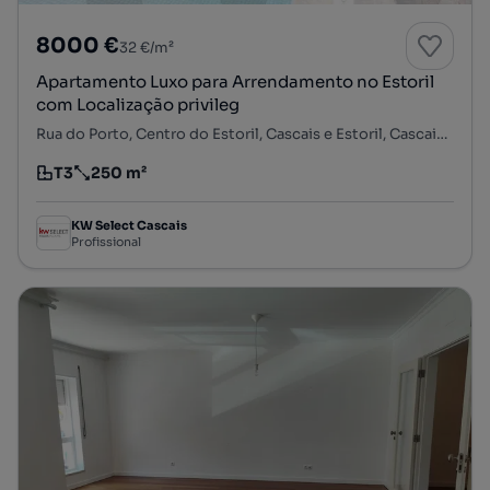
8000 €
32 €/m²
Apartamento Luxo para Arrendamento no Estoril
com Localização privileg
Rua do Porto, Centro do Estoril, Cascais e Estoril, Cascais, Lisboa
T3
250 m²
Tipologia
Preço por metro quadrado
KW Select Cascais
Profissional