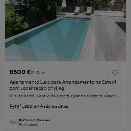
8500 €
34 €/m²
Apartamento Luxo para Arrendamento no Estoril
com Localização privileg
Rua do Porto, Centro do Estoril, Cascais e Estoril, Cascais, Lisboa
T3
250 m²
rés do chão
Tipologia
Preço por metro quadrado
Andar
KW Select Cascais
Profissional