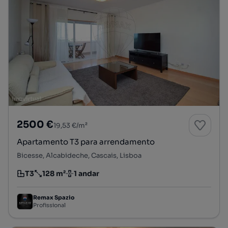
2500 €
19,53 €/m²
Apartamento T3 para arrendamento
Bicesse, Alcabideche, Cascais, Lisboa
T3
128 m²
1 andar
Tipologia
Preço por metro quadrado
Andar
Remax Spazio
Profissional