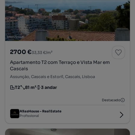
2700 €
33,33 €/m²
Apartamento T2 com Terraço e Vista Mar em
Cascais
Assunção, Cascais e Estoril, Cascais, Lisboa
T2
81 m²
3 andar
Tipologia
Preço por metro quadrado
Andar
Destacado
AliasHouse - Real Estate
Profissional