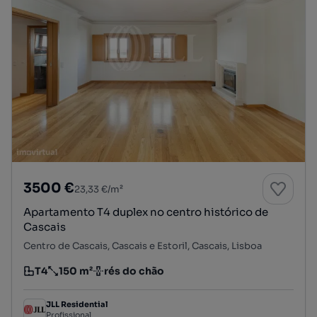
3500 €
23,33 €/m²
Apartamento T4 duplex no centro histórico de
Cascais
Centro de Cascais, Cascais e Estoril, Cascais, Lisboa
T4
150 m²
rés do chão
Tipologia
Preço por metro quadrado
Andar
JLL Residential
Profissional