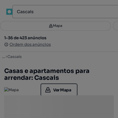
1
Mapa
Mapa
Filtros
Guardar pesquisa
2
1-36 de 423 anúncios
1-36 de 423 anúncios
Ordenar
Ordem dos anúncios
Ordem dos anúncios
...
Cascais
Casas e apartamentos para
arrendar: Cascais
Ver Mapa