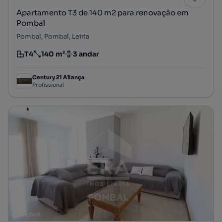
Apartamento T3 de 140 m2 para renovação em
Pombal
Pombal, Pombal, Leiria
T4
140 m²
3 andar
Tipologia
Preço por metro quadrado
Andar
Century 21 Aliança
Profissional