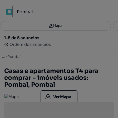
1
Mapa
Mapa
Filtros
Guardar pesquisa
3
1-5 de 5 anúncios
1-5 de 5 anúncios
Ordenar
Ordem dos anúncios
Ordem dos anúncios
...
Pombal
Casas e apartamentos T4 para
comprar - imóveis usados:
Pombal, Pombal
Ver Mapa