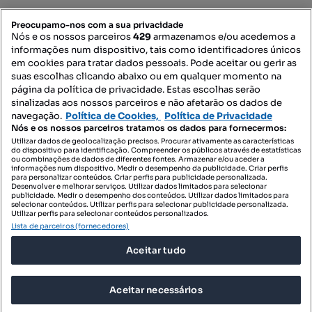
PORTAIS
Preocupamo-nos com a sua privacidade
Nós e os nossos parceiros
429
armazenamos e/ou acedemos a
informações num dispositivo, tais como identificadores únicos
Mapa do Site
em cookies para tratar dados pessoais. Pode aceitar ou gerir as
suas escolhas clicando abaixo ou em qualquer momento na
página da política de privacidade. Estas escolhas serão
sinalizadas aos nossos parceiros e não afetarão os dados de
Contacte-nos
navegação.
Política de Cookies,
Política de Privacidade
Nós e os nossos parceiros tratamos os dados para fornecermos:
Utilizar dados de geolocalização precisos. Procurar ativamente as características
do dispositivo para identificação. Compreender os públicos através de estatísticas
SIGA-NOS:
ou combinações de dados de diferentes fontes. Armazenar e/ou aceder a
informações num dispositivo. Medir o desempenho da publicidade. Criar perfis
para personalizar conteúdos. Criar perfis para publicidade personalizada.
Desenvolver e melhorar serviços. Utilizar dados limitados para selecionar
publicidade. Medir o desempenho dos conteúdos. Utilizar dados limitados para
selecionar conteúdos. Utilizar perfis para selecionar publicidade personalizada.
DESCARREGAR NA:
Utilizar perfis para selecionar conteúdos personalizados.
Lista de parceiros (fornecedores)
Aceitar tudo
Aceitar necessários
© 2026 Imovirtual.com, OLX Portugal, S.A.