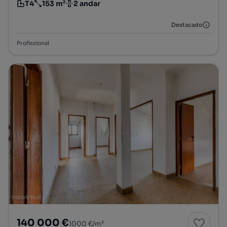
T4
153 m²
2 andar
Tipologia
Preço por metro quadrado
Andar
Destacado
Profissional
140 000 €
1000 €/m²