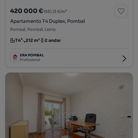
420 000 €
1981,13 €/m²
Apartamento T4 Duplex, Pombal
Pombal, Pombal, Leiria
T4
212 m²
2 andar
Tipologia
Preço por metro quadrado
Andar
ERA POMBAL
Profissional