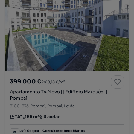
399 000 €
2418,18 €/m²
Apartamento T4 Novo || Edifício Marquês ||
Pombal
3100-373, Pombal, Pombal, Leiria
T4
165 m²
3 andar
Tipologia
Preço por metro quadrado
Andar
Luís Gaspar - Consultores Imobiliários