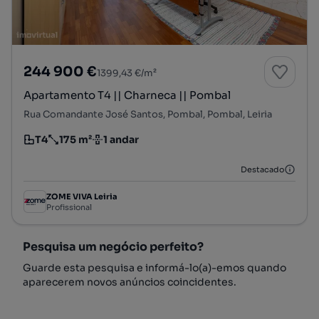
244 900 €
1399,43 €/m²
Apartamento T4 || Charneca || Pombal
Rua Comandante José Santos, Pombal, Pombal, Leiria
T4
175 m²
1 andar
Tipologia
Preço por metro quadrado
Andar
Destacado
ZOME VIVA Leiria
Profissional
Pesquisa um negócio perfeito?
Guarde esta pesquisa e informá-lo(a)-emos quando
aparecerem novos anúncios coincidentes.