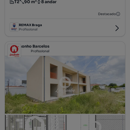
T2
90 m²
8 andar
Tipologia
Preço por metro quadrado
Andar
Destacado
REMAX Braga
Profissional
Lar de sonho Barcelos
Profissional