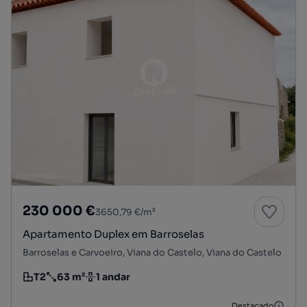
230 000 €
3650,79 €/m²
Apartamento Duplex em Barroselas
Barroselas e Carvoeiro, Viana do Castelo, Viana do Castelo
T2
63 m²
1 andar
Tipologia
Preço por metro quadrado
Andar
Destacado