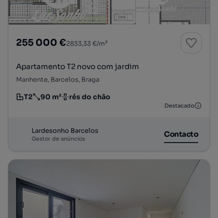
255 000 €
2833,33 €/m²
Apartamento T2 novo com jardim
Manhente, Barcelos, Braga
T2
90 m²
rés do chão
Tipologia
Preço por metro quadrado
Andar
Destacado
Lardesonho Barcelos
Contacto
Gestor de anúncios