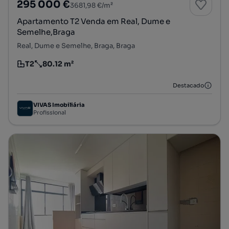
295 000 €
3681,98 €/m²
Apartamento T2 Venda em Real, Dume e
Semelhe,Braga
Real, Dume e Semelhe, Braga, Braga
T2
80.12 m²
Tipologia
Preço por metro quadrado
Destacado
VIVAS Imobiliária
Profissional