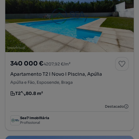
340 000 €
4207,92 €/m²
Apartamento T2 I Novo I Piscina, Apúlia
Apúlia e Fão, Esposende, Braga
T2
80.8 m²
Tipologia
Preço por metro quadrado
Destacado
Sea7 Imobiliária
Profissional