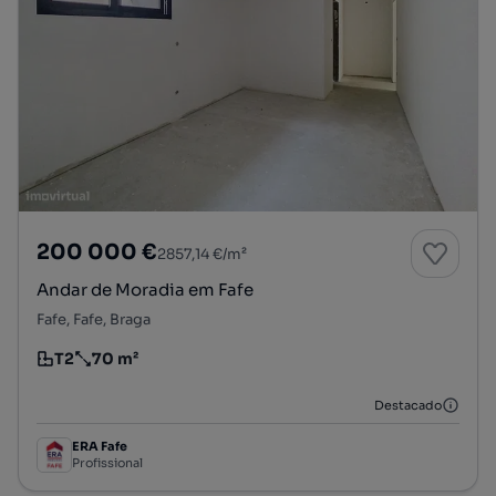
200 000 €
2857,14 €/m²
Andar de Moradia em Fafe
Fafe, Fafe, Braga
T2
70 m²
Tipologia
Preço por metro quadrado
Destacado
ERA Fafe
Profissional