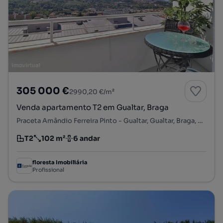
305 000 €
2990,20 €/m²
Venda apartamento T2 em Gualtar, Braga
Praceta Amândio Ferreira Pinto - Gualtar, Gualtar, Braga, Braga
T2
102 m²
6 andar
Tipologia
Preço por metro quadrado
Andar
floresta Imobiliária
Profissional