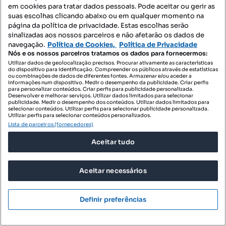
Nogueira, Braga!
em cookies para tratar dados pessoais. Pode aceitar ou gerir as
suas escolhas clicando abaixo ou em qualquer momento na
Rua Abade António da Cruz Araújo, Nogueira, Fraião e Lamaçães, Braga, Braga
página da política de privacidade. Estas escolhas serão
sinalizadas aos nossos parceiros e não afetarão os dados de
T2
120 m²
1 andar
Tipologia
Preço por metro quadrado
Andar
navegação.
Política de Cookies,
Política de Privacidade
Nós e os nossos parceiros tratamos os dados para fornecermos:
Destacado
Utilizar dados de geolocalização precisos. Procurar ativamente as características
do dispositivo para identificação. Compreender os públicos através de estatísticas
ou combinações de dados de diferentes fontes. Armazenar e/ou aceder a
Carina Gomes Remax United 2
informações num dispositivo. Medir o desempenho da publicidade. Criar perfis
Profissional
para personalizar conteúdos. Criar perfis para publicidade personalizada.
Desenvolver e melhorar serviços. Utilizar dados limitados para selecionar
publicidade. Medir o desempenho dos conteúdos. Utilizar dados limitados para
selecionar conteúdos. Utilizar perfis para selecionar publicidade personalizada.
Utilizar perfis para selecionar conteúdos personalizados.
Lista de parceiros (fornecedores)
Aceitar tudo
Aceitar necessários
Definir preferências