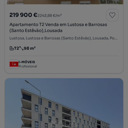
219 900 €
2243,88 €/m²
Apartamento T2 Venda em Lustosa e Barrosas
(Santo Estêvão),Lousada
Lustosa, Lustosa e Barrosas (Santo Estêvão), Lousada, Porto
T2
98 m²
Tipologia
Preço por metro quadrado
I-MÓVEIS
Profissional