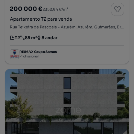
200 000 €
2352,94 €/m²
Apartamento T2 para venda
Rua Teixeira de Pascoais - Azurém, Azurém, Guimarães, Braga
T2
85 m²
8 andar
Tipologia
Preço por metro quadrado
Andar
RE/MAX Grupo Somos
Profissional