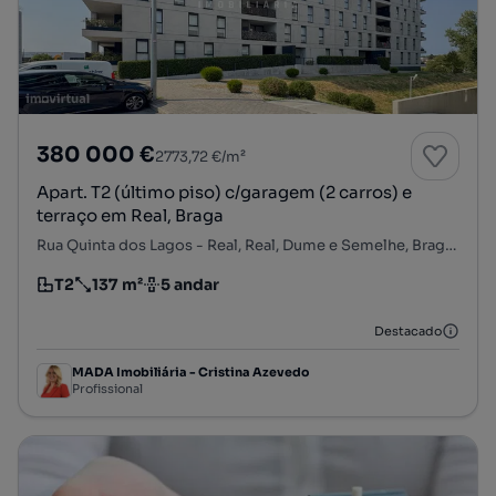
380 000 €
2773,72 €/m²
Apart. T2 (último piso) c/garagem (2 carros) e
terraço em Real, Braga
Rua Quinta dos Lagos - Real, Real, Dume e Semelhe, Braga, Braga
T2
137 m²
5 andar
Tipologia
Preço por metro quadrado
Andar
Destacado
MADA Imobiliária - Cristina Azevedo
Profissional