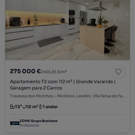
275 000 €
2455,36 €/m²
Apartamento T2 com 112 m² | Grande Varanda |
Garagem para 2 Carros
Travessa dos Moínhos - Moínhos, Landim, Vila Nova de Famalicão, Braga
T2
112 m²
1 andar
Tipologia
Preço por metro quadrado
Andar
ZOME Grupo Business
Profissional