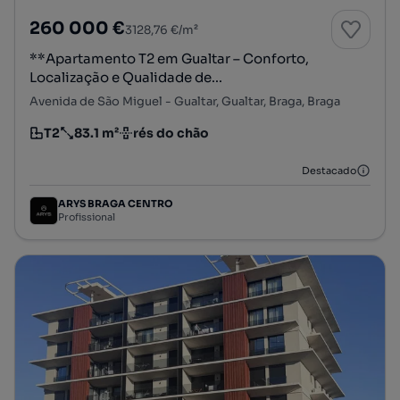
260 000 €
3128,76 €/m²
**Apartamento T2 em Gualtar – Conforto,
Localização e Qualidade de...
Avenida de São Miguel - Gualtar, Gualtar, Braga, Braga
T2
83.1 m²
rés do chão
Tipologia
Preço por metro quadrado
Andar
Destacado
ARYS BRAGA CENTRO
Profissional