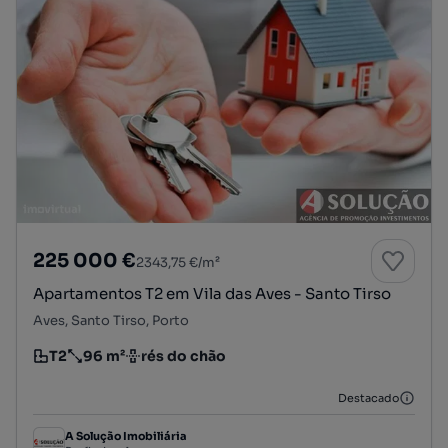
225 000 €
2343,75 €/m²
Apartamentos T2 em Vila das Aves - Santo Tirso
Aves, Santo Tirso, Porto
T2
96 m²
rés do chão
Tipologia
Preço por metro quadrado
Andar
Destacado
A Solução Imobiliária