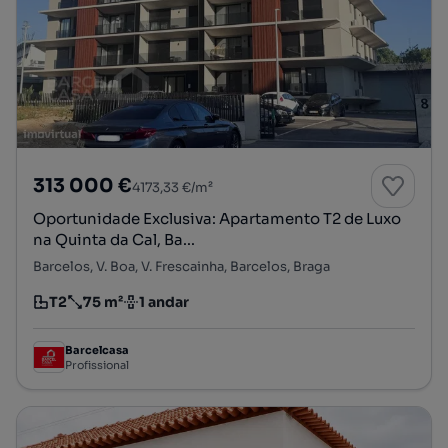
313 000 €
4173,33 €/m²
Oportunidade Exclusiva: Apartamento T2 de Luxo
na Quinta da Cal, Ba...
Barcelos, V. Boa, V. Frescainha, Barcelos, Braga
T2
75 m²
1 andar
Tipologia
Preço por metro quadrado
Andar
Barcelcasa
Profissional