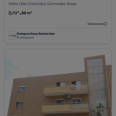
Selho (São Cristóvão), Guimarães, Braga
T2
88 m²
Tipologia
Preço por metro quadrado
Destacado
ComprarCasa Guimarães
Profissional