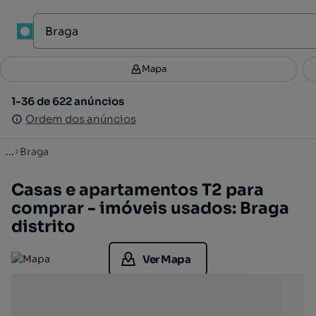
Mapa
Mapa
Filtros
Guardar pesquisa
3
1-36 de 622 anúncios
1-36 de 622 anúncios
Ordenar
Ordem dos anúncios
Ordem dos anúncios
...
Braga
Casas e apartamentos T2 para
comprar - imóveis usados: Braga
distrito
Ver Mapa