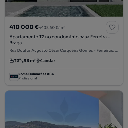
410 000 €
4408,60 €/m²
Apartamento T2 no condomínio casa Ferreira -
Braga
Rua Doutor Augusto César Cerqueira Gomes - Ferreiros, Ferreiros e Gondizalves, Braga, Braga
T2
93 m²
4 andar
Tipologia
Preço por metro quadrado
Andar
Zome Guimarães ASA
Profissional