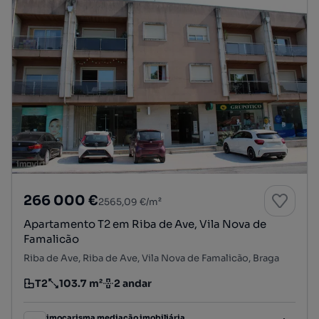
266 000 €
2565,09 €/m²
Apartamento T2 em Riba de Ave, Vila Nova de
Famalicão
Riba de Ave, Riba de Ave, Vila Nova de Famalicão, Braga
T2
103.7 m²
2 andar
Tipologia
Preço por metro quadrado
Andar
imocarisma mediação imobiliária