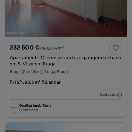
232 500 €
2491,96 €/m²
Apartamento T2 com varandas e garagem fechada
em S. Vítor em Braga
Braga (São Vítor), Braga, Braga
T2
93.3 m²
2 andar
Tipologia
Preço por metro quadrado
Andar
Destacado
Qualisá Imobiliária
Profissional