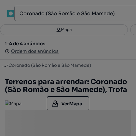
1
Mapa
Mapa
Filtros
Guardar pesquisa
3
1-4 de 4 anúncios
1-4 de 4 anúncios
Ordenar
Ordem dos anúncios
Ordem dos anúncios
...
Coronado (São Romão e São Mamede)
Terrenos para arrendar: Coronado
(São Romão e São Mamede), Trofa
Ver Mapa