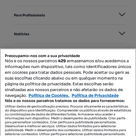
Para Profissionais
Notícias
PORTAIS
Preocupamo-nos com a sua privacidade
Nós e os nossos parceiros
429
armazenamos e/ou acedemos a
informações num dispositivo, tais como identificadores únicos
Mapa do Site
em cookies para tratar dados pessoais. Pode aceitar ou gerir as
suas escolhas clicando abaixo ou em qualquer momento na
página da política de privacidade. Estas escolhas serão
sinalizadas aos nossos parceiros e não afetarão os dados de
Contacte-nos
navegação.
Política de Cookies,
Política de Privacidade
Nós e os nossos parceiros tratamos os dados para fornecermos:
Utilizar dados de geolocalização precisos. Procurar ativamente as características
do dispositivo para identificação. Compreender os públicos através de estatísticas
SIGA-NOS:
ou combinações de dados de diferentes fontes. Armazenar e/ou aceder a
informações num dispositivo. Medir o desempenho da publicidade. Criar perfis
para personalizar conteúdos. Criar perfis para publicidade personalizada.
Desenvolver e melhorar serviços. Utilizar dados limitados para selecionar
publicidade. Medir o desempenho dos conteúdos. Utilizar dados limitados para
selecionar conteúdos. Utilizar perfis para selecionar publicidade personalizada.
DESCARREGAR NA: