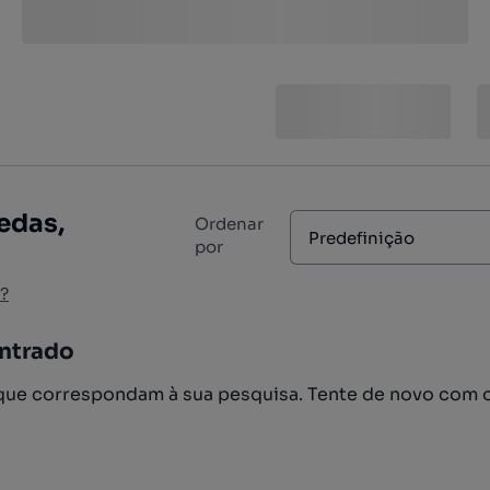
edas,
Ordenar
Predefinição
por
?
ntrado
ue correspondam à sua pesquisa. Tente de novo com 