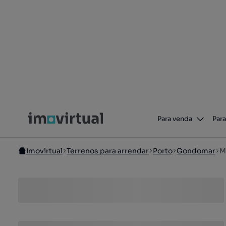
Para venda
Para
Imovirtual
Terrenos para arrendar
Porto
Gondomar
M