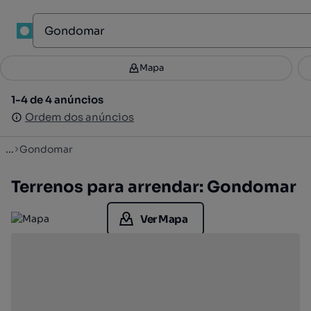
1
Mapa
Mapa
Filtros
Guardar pesquisa
3
1-4 de 4 anúncios
1-4 de 4 anúncios
Ordenar
Ordem dos anúncios
Ordem dos anúncios
...
Gondomar
Terrenos para arrendar: Gondomar
Ver Mapa