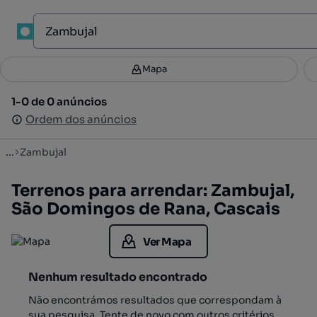
1
Mapa
Mapa
Filtros
Guardar pesquisa
3
1-0 de 0 anúncios
1-0 de 0 anúncios
Ordenar
Ordem dos anúncios
Ordem dos anúncios
...
Zambujal
Terrenos para arrendar: Zambujal,
São Domingos de Rana, Cascais
Ver Mapa
Nenhum resultado encontrado
Não encontrámos resultados que correspondam à
sua pesquisa. Tente de novo com outros critérios