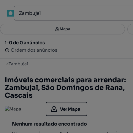
1
Mapa
Mapa
Filtros
Guardar pesquisa
3
1-0 de 0 anúncios
1-0 de 0 anúncios
Ordenar
Ordem dos anúncios
Ordem dos anúncios
...
Zambujal
Imóveis comerciais para arrendar:
Zambujal, São Domingos de Rana,
Cascais
Ver Mapa
Nenhum resultado encontrado