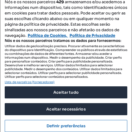
Nós e os nossos parceiros
429
armazenamos e/ou acedemos a
informações num dispositivo, tais como identificadores únicos
Mapa do Site
em cookies para tratar dados pessoais. Pode aceitar ou gerir as
suas escolhas clicando abaixo ou em qualquer momento na
página da política de privacidade. Estas escolhas serão
sinalizadas aos nossos parceiros e não afetarão os dados de
Contacte-nos
navegação.
Política de Cookies,
Política de Privacidade
Nós e os nossos parceiros tratamos os dados para fornecermos:
Utilizar dados de geolocalização precisos. Procurar ativamente as características
do dispositivo para identificação. Compreender os públicos através de estatísticas
SIGA-NOS:
ou combinações de dados de diferentes fontes. Armazenar e/ou aceder a
informações num dispositivo. Medir o desempenho da publicidade. Criar perfis
para personalizar conteúdos. Criar perfis para publicidade personalizada.
Desenvolver e melhorar serviços. Utilizar dados limitados para selecionar
publicidade. Medir o desempenho dos conteúdos. Utilizar dados limitados para
selecionar conteúdos. Utilizar perfis para selecionar publicidade personalizada.
DESCARREGAR NA:
Utilizar perfis para selecionar conteúdos personalizados.
Lista de parceiros (fornecedores)
Aceitar tudo
Aceitar necessários
© 2026 Imovirtual.com, OLX Portugal, S.A.
TERMOS DE UTILIZAÇÃO
Definir preferências
POLÍTICA DE PRIVACIDADE
CONFIGURAÇÕES DE PRIVACIDADE