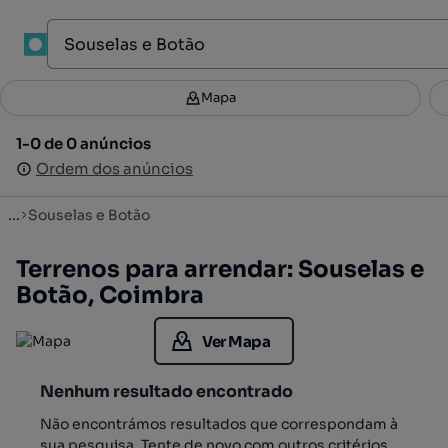
1
Mapa
Mapa
Filtros
Guardar pesquisa
3
1-0 de 0 anúncios
1-0 de 0 anúncios
Ordenar
Ordem dos anúncios
Ordem dos anúncios
...
Souselas e Botão
Terrenos para arrendar: Souselas e
Botão, Coimbra
Ver Mapa
Nenhum resultado encontrado
Não encontrámos resultados que correspondam à
sua pesquisa. Tente de novo com outros critérios