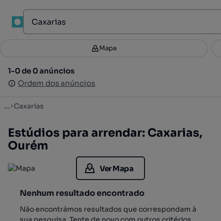
1
Mapa
Mapa
Filtros
Guardar pesquisa
3
1-0 de 0 anúncios
1-0 de 0 anúncios
Ordenar
Ordem dos anúncios
Ordem dos anúncios
...
Caxarias
Estúdios para arrendar: Caxarias,
Ourém
Ver Mapa
Nenhum resultado encontrado
Não encontrámos resultados que correspondam à
sua pesquisa. Tente de novo com outros critérios