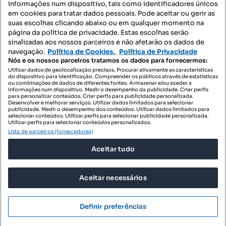
informações num dispositivo, tais como identificadores únicos
Mapa do Site
em cookies para tratar dados pessoais. Pode aceitar ou gerir as
suas escolhas clicando abaixo ou em qualquer momento na
página da política de privacidade. Estas escolhas serão
sinalizadas aos nossos parceiros e não afetarão os dados de
Contacte-nos
navegação.
Política de Cookies,
Política de Privacidade
Nós e os nossos parceiros tratamos os dados para fornecermos:
Utilizar dados de geolocalização precisos. Procurar ativamente as características
do dispositivo para identificação. Compreender os públicos através de estatísticas
SIGA-NOS:
ou combinações de dados de diferentes fontes. Armazenar e/ou aceder a
informações num dispositivo. Medir o desempenho da publicidade. Criar perfis
para personalizar conteúdos. Criar perfis para publicidade personalizada.
Desenvolver e melhorar serviços. Utilizar dados limitados para selecionar
publicidade. Medir o desempenho dos conteúdos. Utilizar dados limitados para
selecionar conteúdos. Utilizar perfis para selecionar publicidade personalizada.
DESCARREGAR NA:
Utilizar perfis para selecionar conteúdos personalizados.
Lista de parceiros (fornecedores)
Aceitar tudo
Aceitar necessários
© 2026 Imovirtual.com, OLX Portugal, S.A.
TERMOS DE UTILIZAÇÃO
Definir preferências
POLÍTICA DE PRIVACIDADE
CONFIGURAÇÕES DE PRIVACIDADE