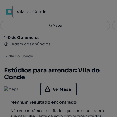
1
Mapa
Mapa
Filtros
Guardar pesquisa
3
1-0 de 0 anúncios
1-0 de 0 anúncios
Ordenar
Ordem dos anúncios
Ordem dos anúncios
...
Vila do Conde
Estúdios para arrendar: Vila do
Conde
Ver Mapa
Nenhum resultado encontrado
Não encontrámos resultados que correspondam à
sua pesquisa. Tente de novo com outros critérios