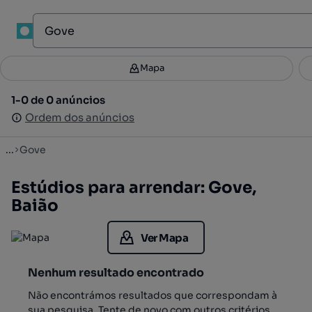
1
Mapa
Mapa
Filtros
Guardar pesquisa
3
1-0 de 0 anúncios
1-0 de 0 anúncios
Ordenar
Ordem dos anúncios
Ordem dos anúncios
...
Gove
Estúdios para arrendar: Gove,
Baião
Ver Mapa
Nenhum resultado encontrado
Não encontrámos resultados que correspondam à
sua pesquisa. Tente de novo com outros critérios